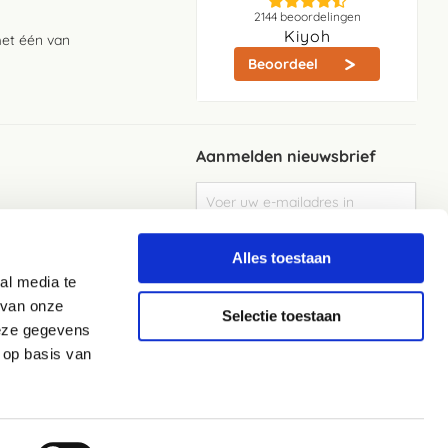
2144
beoordelingen
Kiyoh
met één van
Beoordeel
Aanmelden nieuwsbrief
Abonneer
u
op
Meld je aan
onze
Alles toestaan
nieuwsbrief
al media te
Elke week de beste acties en het laaste
nieuws in je eigen mailbox
 van onze
Selectie toestaan
deze gegevens
 op basis van