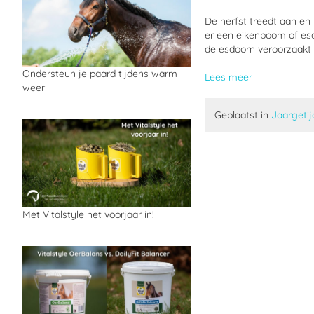
De herfst treedt aan en 
er een eikenboom of esd
de esdoorn veroorzaakt 
Ondersteun je paard tijdens warm
Lees meer
weer
Geplaatst in
Jaargeti
Met Vitalstyle het voorjaar in!