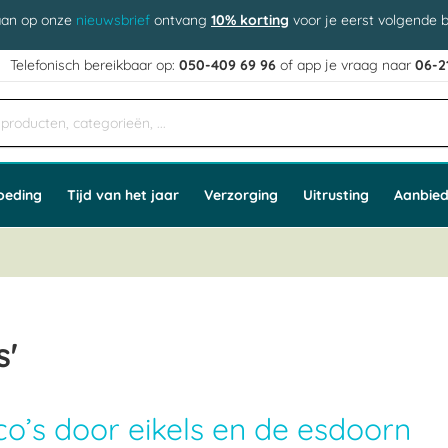
aan op onze
nieuwsbrief
ontvang
10% korting
voor je eerst volgende b
j
Telefonisch bereikbaar op:
050-409 69 96
of app
e vraag naar
06-2
oeding
Tijd van het jaar
Verzorging
Uitrusting
Aanbied
s'
co’s door eikels en de esdoorn