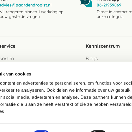
advies@paardendrogist.nl
06-21959869
Wij reageren binnen 1 werkdag op
Direct in contact 
jouw gestelde vragen
onze collega's
service
Kenniscentrum
kosten
Blogs
ervice
Ingredientenwijzer
ik van cookies
jzen
Merken
ontent en advertenties te personaliseren, om functies voor soci
erkeer te analyseren. Ook delen we informatie over uw gebruik
turen als gast
or social media, adverteren en analyse. Deze partners kunnen 
ormatie die u aan ze heeft verstrekt of die ze hebben verzameld
e
es.
telde vragen