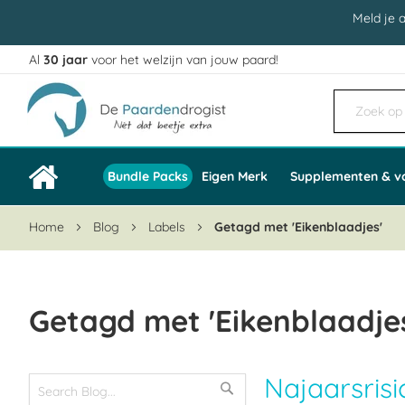
Meld je 
Al
30 jaar
voor het welzijn van jouw paard!
Ga
naar
de
inhoud
Bundle Packs
Eigen Merk
Supplementen & v
Home
Blog
Labels
Getagd met 'Eikenblaadjes'
Getagd met 'Eikenblaadje
Najaarsrisi