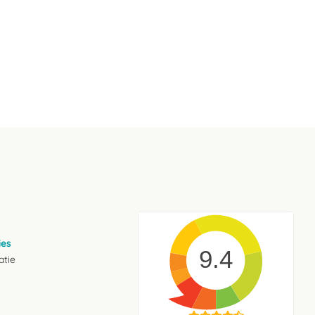
ies
9.4
atie