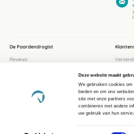
De Paardendrogist
Klanten
Reviews
Verzend
Over ons
Bezorgs
Deze website maakt gebru
Vacatures
Betaalwi
We gebruiken cookies om c
Contact
Retour
bieden en om ons websitev
Retour s
site met onze partners vo
combineren met andere inf
Garanti
uw gebruik van hun servic
Veelges
Toestemmingsselectie