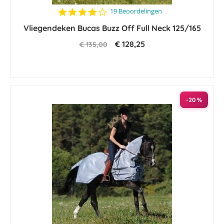
4.1
19 Beoordelingen
star
Vliegendeken Bucas Buzz Off Full Neck 125/165
rating
€ 128,25
€ 135,00
-20 %