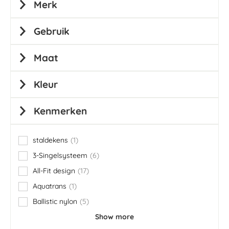
Merk
Gebruik
Maat
Kleur
Kenmerken
staldekens
1
item
3-Singelsysteem
6
items
All-Fit design
17
items
Aquatrans
1
item
Ballistic nylon
5
items
Show more