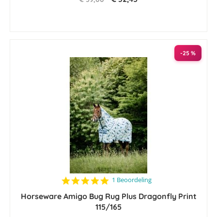
-25 %
5.0
1 Beoordeling
star
Horseware Amigo Bug Rug Plus Dragonfly Print
rating
115/165