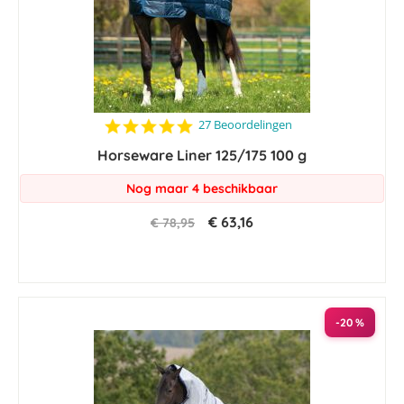
4.8
27 Beoordelingen
star
Horseware Liner 125/175 100 g
rating
Nog maar 4 beschikbaar
€ 63,16
€ 78,95
-20 %