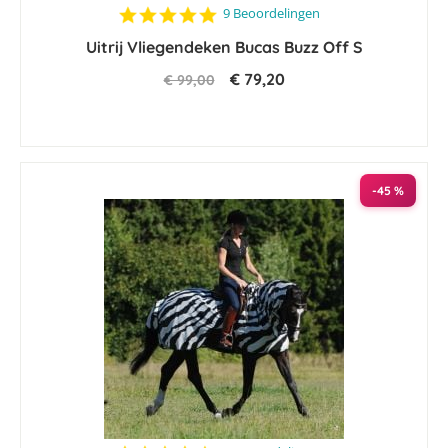
4.8
9 Beoordelingen
star
Uitrij Vliegendeken Bucas Buzz Off S
rating
€ 79,20
€ 99,00
-45 %