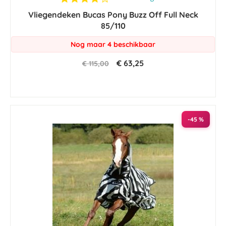
star
Vliegendeken Bucas Pony Buzz Off Full Neck
rating
85/110
Nog maar 4 beschikbaar
€ 63,25
€ 115,00
-45 %