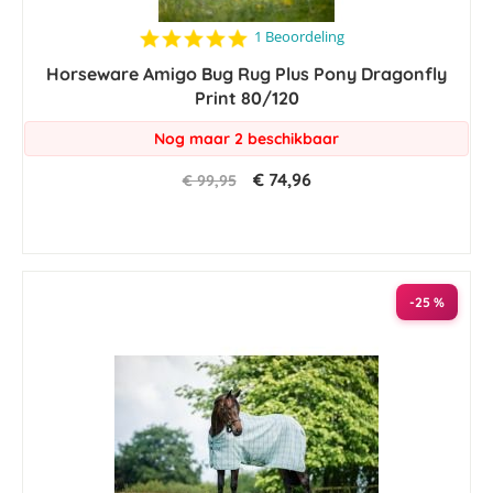
5.0
1 Beoordeling
star
Horseware Amigo Bug Rug Plus Pony Dragonfly
rating
Print 80/120
Nog maar 2 beschikbaar
€ 74,96
€ 99,95
-25 %