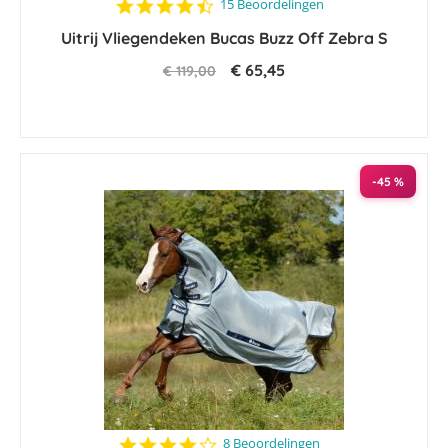
4.5
15 Beoordelingen
star
Uitrij Vliegendeken Bucas Buzz Off Zebra S
rating
€ 65,45
€ 119,00
-45 %
4.1
8 Beoordelingen