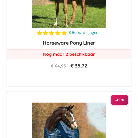
4.8
8 Beoordelingen
star
Horseware Pony Liner
rating
Nog maar 2 beschikbaar
€ 35,72
€ 64,95
-45 %