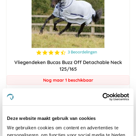
4.7
3 Beoordelingen
star
Vliegendeken Bucas Buzz Off Detachable Neck
rating
125/165
Nog maar 1 beschikbaar
€ 103,20
€ 129,00
Deze website maakt gebruik van cookies
-45 %
We gebruiken cookies om content en advertenties te
personaliseren, om functies voor social media te bieden