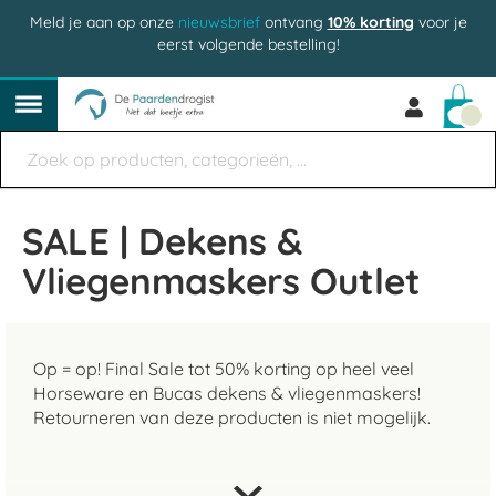
Meld je aan op onze
nieuwsbrief
ontvang
10% korting
voor je
eerst volgende bestelling!
Win
SALE | Dekens &
Vliegenmaskers Outlet
Op = op! Final Sale tot 50% korting op heel veel
Horseware en Bucas dekens & vliegenmaskers!
Retourneren van deze producten is niet mogelijk.