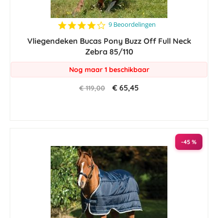
3.8
9 Beoordelingen
star
Vliegendeken Bucas Pony Buzz Off Full Neck
rating
Zebra 85/110
Nog maar 1 beschikbaar
€ 65,45
€ 119,00
-45 %