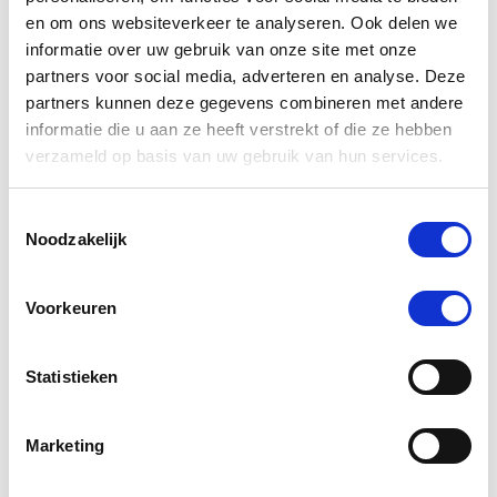
en om ons websiteverkeer te analyseren. Ook delen we
informatie over uw gebruik van onze site met onze
partners voor social media, adverteren en analyse. Deze
partners kunnen deze gegevens combineren met andere
informatie die u aan ze heeft verstrekt of die ze hebben
verzameld op basis van uw gebruik van hun services.
Toestemmingsselectie
Noodzakelijk
4.0
1 Beoordeling
star
Bucas Freedom Twill Sheet 125/165 Navy
rating
Voorkeuren
€ 60,00
€ 75,00
Statistieken
Marketing
-45 %