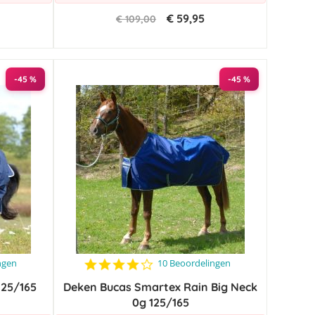
€ 59,95
€ 109,00
-45 %
-45 %
4.1
ngen
10 Beoordelingen
star
125/165
Deken Bucas Smartex Rain Big Neck
rating
0g 125/165