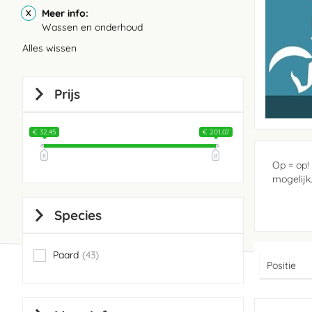
Meer info
Wassen en onderhoud
Alles wissen
Prijs
€ 32,45
€ 201,07
Op = op!
mogelijk
Species
Paard
43
items