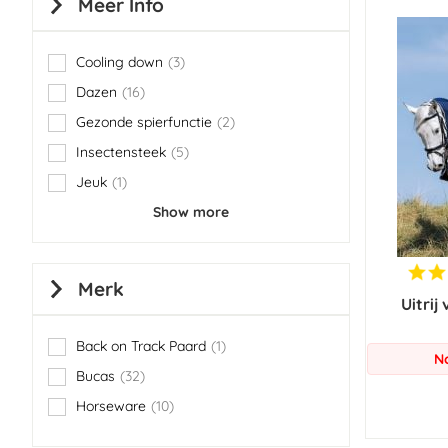
Meer Info
Cooling down
3
items
Dazen
16
items
Gezonde spierfunctie
2
items
Insectensteek
5
items
Jeuk
1
item
Show more
Merk
Uitri
Back on Track Paard
1
item
N
Bucas
32
items
Horseware
10
items