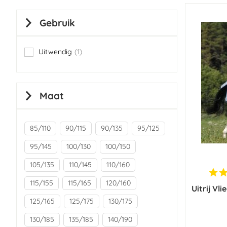
Gebruik
Uitwendig
1
item
Maat
85/110
90/115
90/135
95/125
95/145
100/130
100/150
105/135
110/145
110/160
115/155
115/165
120/160
Uitrij Vl
125/165
125/175
130/175
130/185
135/185
140/190