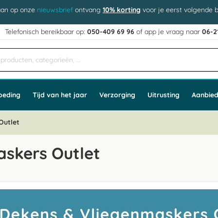
aan op onze
nieuwsbrief
ontvang
10% korting
voor je eerst volgende b
j
Telefonisch bereikbaar op:
050-409 69 96
of app
e vraag naar
06-2
oeding
Tijd van het jaar
Verzorging
Uitrusting
Aanbied
Outlet
askers Outlet