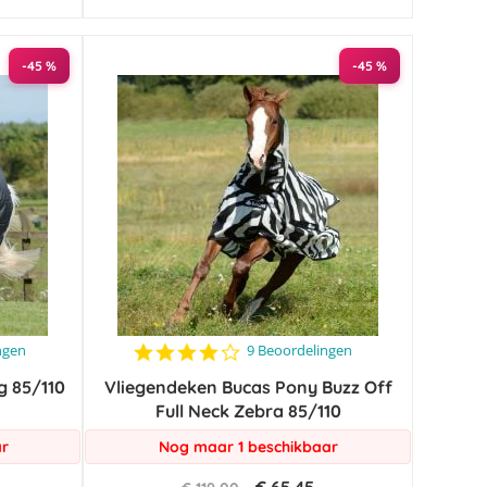
-45 %
-45 %
3.8
ngen
9 Beoordelingen
star
g 85/110
Vliegendeken Bucas Pony Buzz Off
rating
Full Neck Zebra 85/110
ar
Nog maar 1 beschikbaar