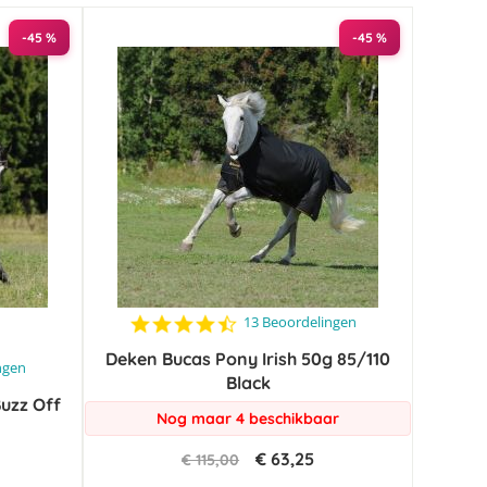
-45 %
-45 %
4.4
13 Beoordelingen
star
Deken Bucas Pony Irish 50g 85/110
rating
ngen
Black
Buzz Off
Nog maar 4 beschikbaar
€ 63,25
€ 115,00