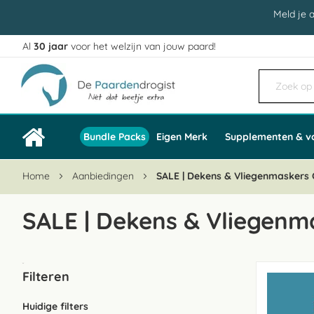
Meld je 
Al
30 jaar
voor het welzijn van jouw paard!
Ga
naar
de
inhoud
Bundle Packs
Eigen Merk
Supplementen & v
Home
Aanbiedingen
SALE | Dekens & Vliegenmaskers 
SALE | Dekens & Vliegenm
Filteren
Huidige filters