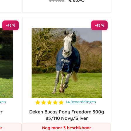
€ 65,45
€ 119,00
-45 %
-45 %
4.9
ngen
14 Beoordelingen
star
er
Deken Bucas Pony Freedom 300g
rating
85/110 Navy/Silver
ar
Nog maar 3 beschikbaar