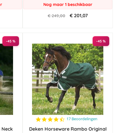
r
Nog maar 1 beschikbaar
€ 201,07
€ 249,00
-45 %
-45 %
4.6
17 Beoordelingen
star
g Neck
Deken Horseware Rambo Original
rating