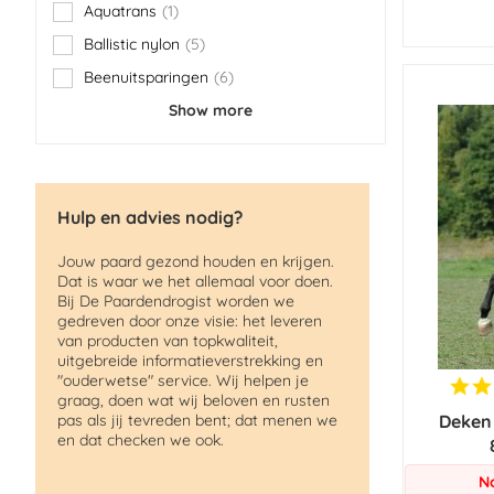
Aquatrans
1
item
Ballistic nylon
5
items
Beenuitsparingen
6
items
Show more
Hulp en advies nodig?
Jouw paard gezond houden en krijgen.
Dat is waar we het allemaal voor doen.
Bij De Paardendrogist worden we
gedreven door onze visie: het leveren
van producten van topkwaliteit,
uitgebreide informatieverstrekking en
"ouderwetse" service. Wij helpen je
graag, doen wat wij beloven en rusten
pas als jij tevreden bent; dat menen we
Deken
en dat checken we ook.
N