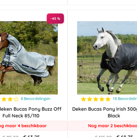
-45 %
4.1
4.8
8 Beoordelingen
18 Beoordeli
star
star
deken Bucas Pony Buzz Off
rating
Deken Bucas Pony Irish 300
rating
Full Neck 85/110
Black
g maar 4 beschikbaar
Nog maar 2 beschikba