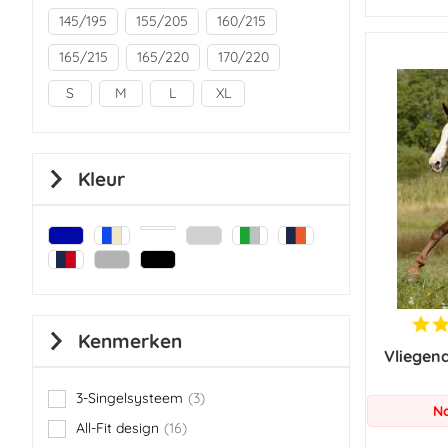
145/195
155/205
160/215
165/215
165/220
170/220
S
M
L
XL
Kleur
Kenmerken
Vliegen
3-Singelsysteem
3
items
No
All-Fit design
16
items