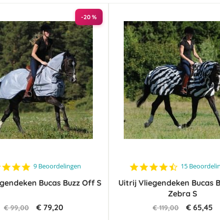
-20 %
4.8
4.5
9 Beoordelingen
15 Beoordeli
star
star
iegendeken Bucas Buzz Off S
rating
Uitrij Vliegendeken Bucas 
rating
Zebra S
€ 79,20
€ 65,45
€ 99,00
€ 119,00