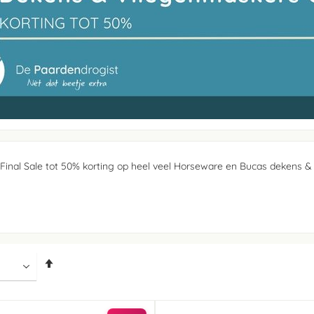
 Final Sale tot 50% korting op heel veel Horseware en Bucas dekens &
.
Van
hoog
naar
laag