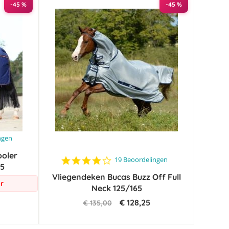
-45 %
-45 %
ngen
ooler
4.1
19 Beoordelingen
5
star
Vliegendeken Bucas Buzz Off Full
rating
r
Neck 125/165
€ 128,25
€ 135,00