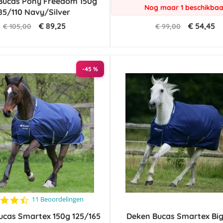
Bucas Pony Freedom 150g
rating
Nog maar 1 beschikbaa
85/110 Navy/Silver
€ 89,25
€ 54,45
€ 105,00
€ 99,00
-45 %
4.7
11 Beoordelingen
star
ucas Smartex 150g 125/165
rating
Deken Bucas Smartex Bi