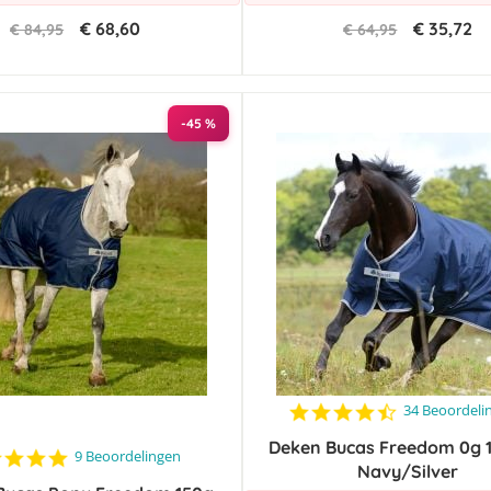
€ 68,60
€ 35,72
€ 84,95
€ 64,95
-45 %
4.6
34 Beoordeli
star
Deken Bucas Freedom 0g 
rating
4.9
9 Beoordelingen
Navy/Silver
star