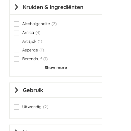
Kruiden & Ingrediënten
Alcoholgehalte
2
items
Arnica
4
items
Artisjok
1
item
Asperge
1
item
Berendruif
1
item
Show more
Gebruik
Uitwendig
2
items