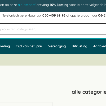
aan op onze
nieuwsbrief
ontvang
10% korting
voor je eerst volgende b
j
Telefonisch bereikbaar op:
050-409 69 96
of app
e vraag naar
06-2
oeding
Tijd van het jaar
Verzorging
Uitrusting
Aanbied
alle categori