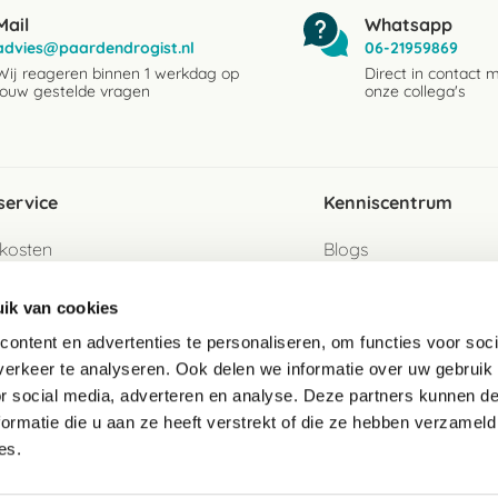
Mail
Whatsapp
advies@paardendrogist.nl
06-21959869
Wij reageren binnen 1 werkdag op
Direct in contact 
jouw gestelde vragen
onze collega's
service
Kenniscentrum
kosten
Blogs
ervice
Ingredientenwijzer
ik van cookies
jzen
Merken
ontent en advertenties te personaliseren, om functies voor soci
erkeer te analyseren. Ook delen we informatie over uw gebruik
turen als gast
or social media, adverteren en analyse. Deze partners kunnen 
ormatie die u aan ze heeft verstrekt of die ze hebben verzameld
e
es.
telde vragen