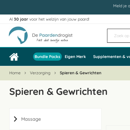
Meld je 
Al
30 jaar
voor het welzijn van jouw paard!
Ga
naar
de
inhoud
Bundle Packs
Eigen Merk
Supplementen & v
Home
Verzorging
Spieren & Gewrichten
Spieren & Gewrichten
Massage