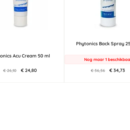
Phytonics Back Spray 2
onics Acu Cream 50 ml
Nog maar 1 beschikbaa
€ 24,80
€ 34,73
€ 26,10
€ 36,56