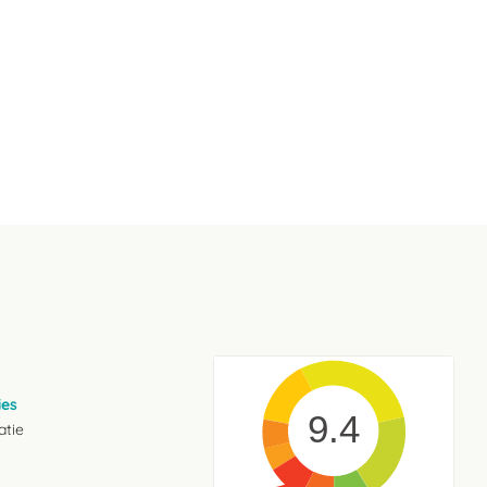
ies
9.4
atie