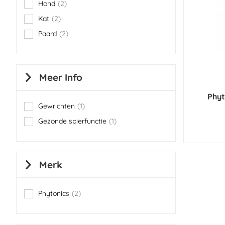
Hond
2
items
Kat
2
items
Paard
2
items
Meer Info
Phyt
Gewrichten
1
item
Gezonde spierfunctie
1
item
Merk
Phytonics
2
items