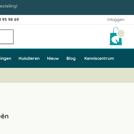
estelling!
1 95 98 69
Inloggen
Winke
ingen
Huisdieren
Nieuw
Blog
Kenniscentrum
eën