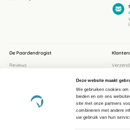
De Paardendrogist
Klanten
Reviews
Verzend
Over ons
Bezorgs
Deze website maakt gebru
Vacatures
Betaalwi
We gebruiken cookies om c
Contact
Retour
bieden en om ons websitev
Retour s
site met onze partners vo
combineren met andere inf
Garanti
uw gebruik van hun servic
Veelges