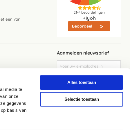
2144
beoordelingen
Kiyoh
met één van
Beoordeel
Aanmelden nieuwsbrief
Abonneer
u
op
Meld je aan
onze
Alles toestaan
nieuwsbrief
al media te
Elke week de beste acties en het laaste
nieuws in je eigen mailbox
 van onze
Selectie toestaan
deze gegevens
 op basis van