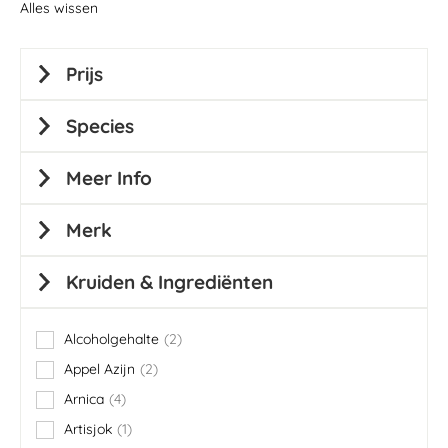
Alles wissen
Prijs
Species
Meer Info
Merk
Kruiden & Ingrediënten
Alcoholgehalte
2
items
Appel Azijn
2
items
Arnica
4
items
Artisjok
1
item