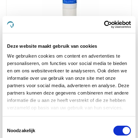
Phytonics Acu Cream 50 ml
Deze website maakt gebruik van cookies
€ 24,80
€ 26,10
We gebruiken cookies om content en advertenties te
personaliseren, om functies voor social media te bieden
en om ons websiteverkeer te analyseren. Ook delen we
informatie over uw gebruik van onze site met onze
-5 %
partners voor social media, adverteren en analyse. Deze
partners kunnen deze gegevens combineren met andere
informatie die u aan ze heeft verstrekt of die ze hebben
verzameld op basis van uw gebruik van hun services.
Toestemmingsselectie
Noodzakelijk