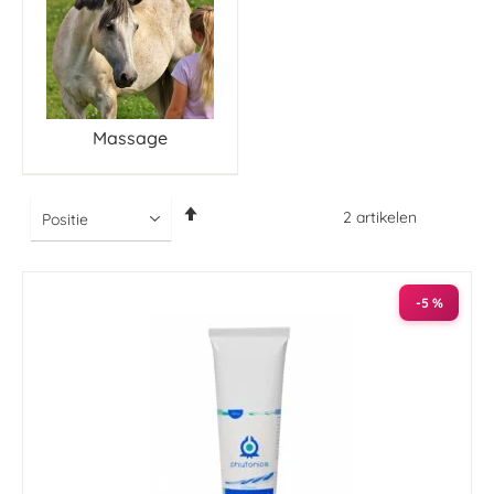
Massage
Van
2
artikelen
hoog
naar
laag
sorteren
-5 %