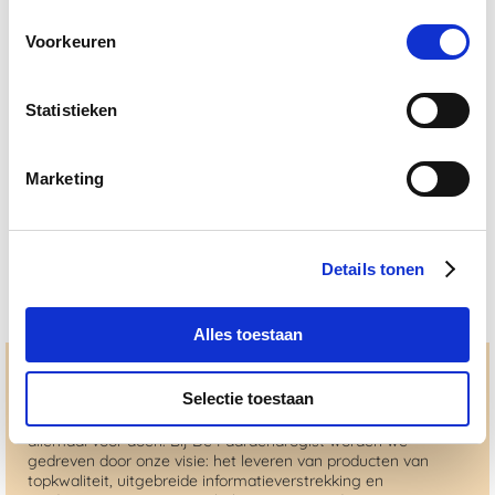
Voorkeuren
Statistieken
Phytonics Back Spray 250 ml
Nog maar 1 beschikbaar
Marketing
€ 34,73
€ 36,56
Details tonen
Alles toestaan
Hulp en advies nodig?
Selectie toestaan
Jouw paard gezond houden en krijgen. Dat is waar we het
allemaal voor doen. Bij De Paardendrogist worden we
gedreven door onze visie: het leveren van producten van
topkwaliteit, uitgebreide informatieverstrekking en