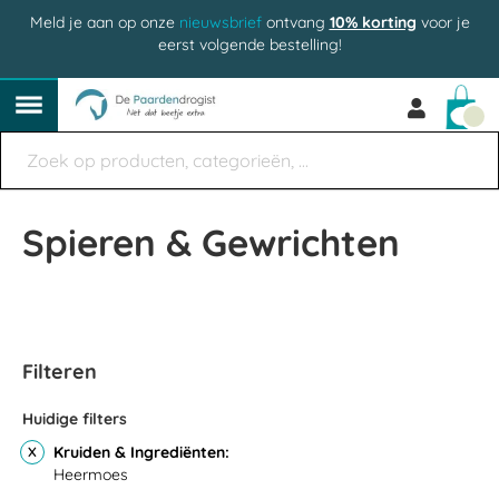
Meld je aan op onze
nieuwsbrief
ontvang
10% korting
voor je
eerst volgende bestelling!
Win
Spieren & Gewrichten
Filteren
Huidige filters
Kruiden & Ingrediënten
Heermoes