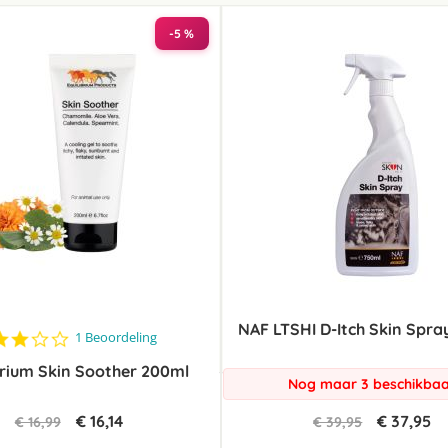
laag
sorteren
-5 %
NAF LTSHI D-Itch Skin Spra
3.0
1 Beoordeling
star
brium Skin Soother 200ml
rating
Nog maar 3 beschikba
€ 16,14
€ 37,95
€ 16,99
€ 39,95