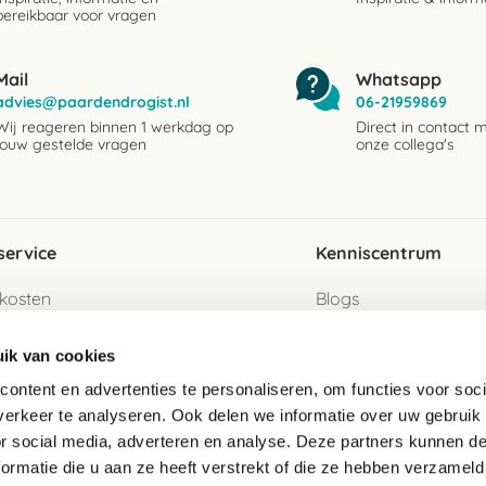
bereikbaar voor vragen
Mail
Whatsapp
advies@paardendrogist.nl
06-21959869
Wij reageren binnen 1 werkdag op
Direct in contact 
jouw gestelde vragen
onze collega's
service
Kenniscentrum
kosten
Blogs
ervice
Ingredientenwijzer
ik van cookies
jzen
Merken
ontent en advertenties te personaliseren, om functies voor soci
erkeer te analyseren. Ook delen we informatie over uw gebruik
turen als gast
or social media, adverteren en analyse. Deze partners kunnen 
ormatie die u aan ze heeft verstrekt of die ze hebben verzameld
e