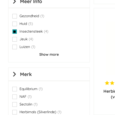
Meer Info
Gezondheid
1
item
Huid
5
items
Insectensteek
4
items
Jeuk
4
items
Luizen
1
item
Show more
Merk
Equilibrium
1
Herbi
item
NAF
1
(v
item
Sectolin
1
item
Herbimals (Silverlinde)
1
item