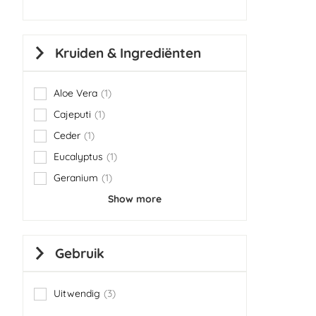
Kruiden & Ingrediënten
Aloe Vera
1
item
Cajeputi
1
item
Ceder
1
item
Eucalyptus
1
item
Geranium
1
item
Show more
Gebruik
Uitwendig
3
items