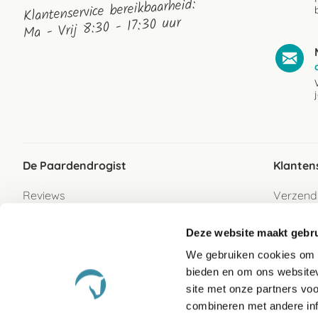
Klantenservice bereikbaarheid:
Ma - Vrij 8:30 - 17:30 uur
De Paardendrogist
Klanten
Reviews
Verzend
Over ons
Bezorgs
Deze website maakt gebru
Vacatures
Betaalwi
We gebruiken cookies om c
Contact
Retour
bieden en om ons websitev
Retour s
site met onze partners vo
combineren met andere inf
Garanti