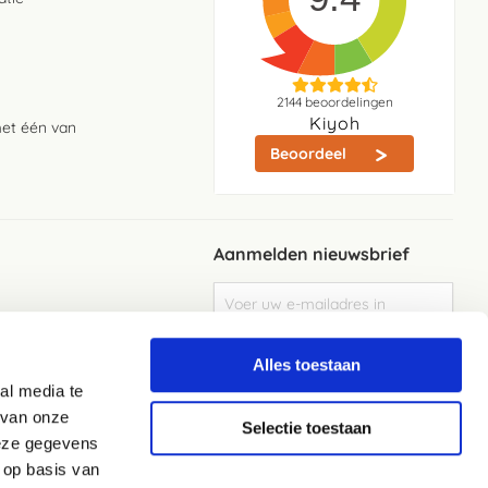
2144
beoordelingen
Kiyoh
met één van
Beoordeel
Aanmelden nieuwsbrief
Abonneer
u
op
Meld je aan
onze
Alles toestaan
nieuwsbrief
al media te
Elke week de beste acties en het laaste
nieuws in je eigen mailbox
 van onze
Selectie toestaan
deze gegevens
 op basis van