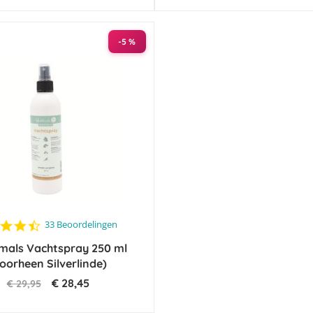
-5 %
4.5
33 Beoordelingen
star
mals Vachtspray 250 ml
rating
oorheen Silverlinde)
€ 28,45
€ 29,95