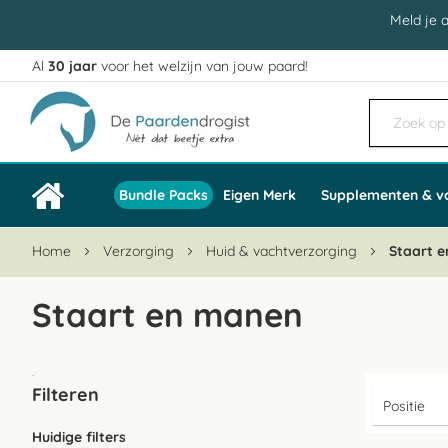
Meld je 
Al
30 jaar
voor het welzijn van jouw paard!
Ga
naar
de
inhoud
Bundle Packs
Eigen Merk
Supplementen & v
Home
Verzorging
Huid & vachtverzorging
Staart 
Staart en manen
Filteren
Huidige filters