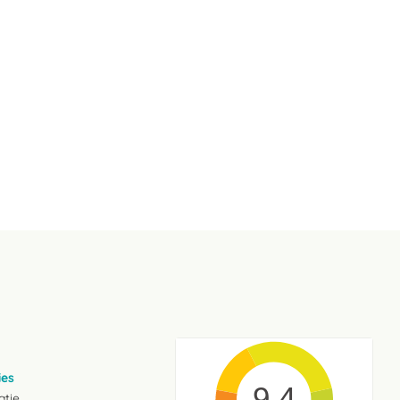
ies
9.4
atie