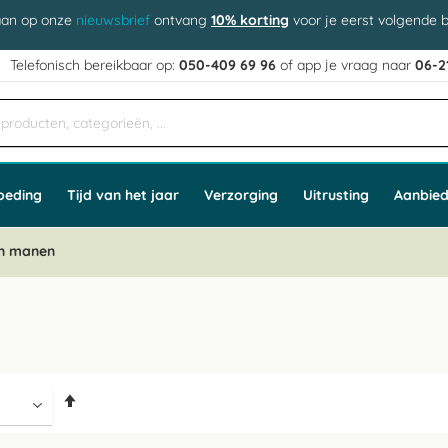
aan op onze
nieuwsbrief
ontvang
10% korting
voor je eerst volgende b
j
Telefonisch bereikbaar op:
050-409 69 96
of app
e vraag naar
06-2
oeding
Tijd van het jaar
Verzorging
Uitrusting
Aanbied
en manen
Van
hoog
naar