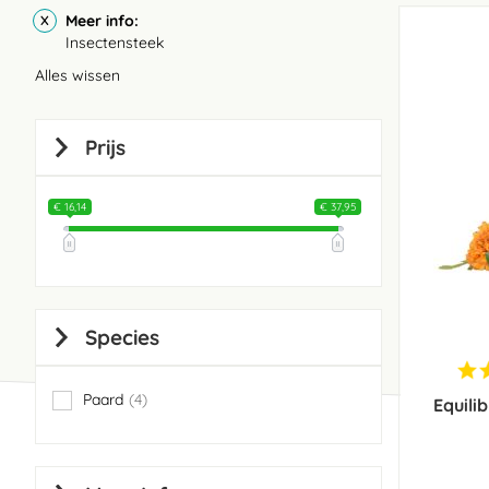
Meer info
Insectensteek
Alles wissen
Prijs
€ 16,14
€ 37,95
Species
Paard
4
Equili
items