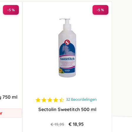
-5 %
-5 %
y 750 ml
4.3
32 Beoordelingen
star
Sectolin Sweetitch 500 ml
rating
ar
€ 18,95
€ 19,95