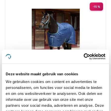
-15 %
Deze website maakt gebruik van cookies
Liner Bucas Quilt SD Pony 150g 85/110
We gebruiken cookies om content en advertenties te
personaliseren, om functies voor social media te bieden
Nog maar 2 beschikbaar
en om ons websiteverkeer te analyseren. Ook delen we
€ 97,75
€ 115,00
informatie over uw gebruik van onze site met onze
partners voor social media, adverteren en analyse. Deze