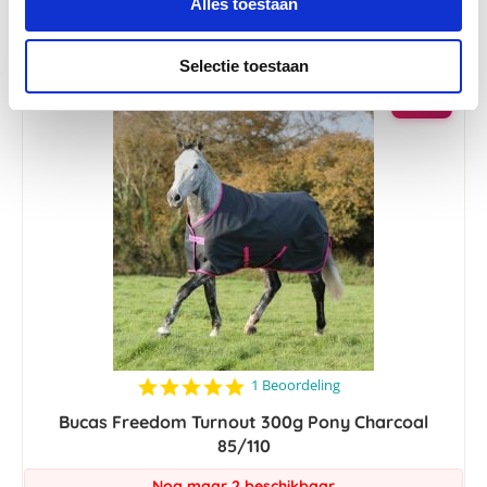
Alles toestaan
Selectie toestaan
-45 %
5.0
1 Beoordeling
star
Bucas Freedom Turnout 300g Pony Charcoal
rating
85/110
Nog maar 2 beschikbaar