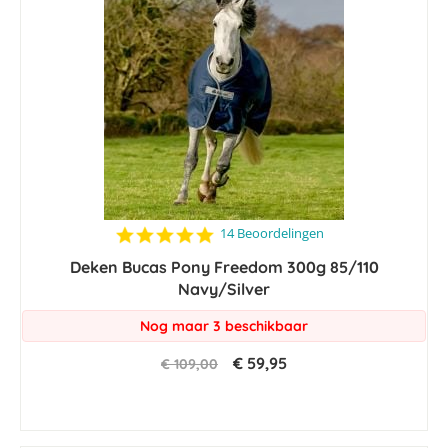
4.9
14 Beoordelingen
star
Deken Bucas Pony Freedom 300g 85/110
rating
Navy/Silver
Nog maar 3 beschikbaar
€ 59,95
€ 109,00