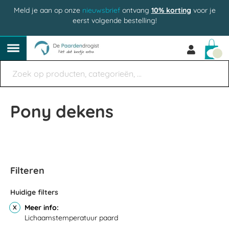
Meld je aan op onze
nieuwsbrief
ontvang
10% korting
voor je
eerst volgende bestelling!
Win
Pony dekens
Filteren
Huidige filters
Meer info
Lichaamstemperatuur paard