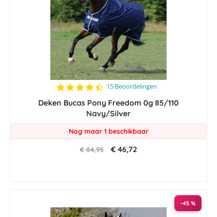
4.5
15 Beoordelingen
star
Deken Bucas Pony Freedom 0g 85/110
rating
Navy/Silver
Nog maar 1 beschikbaar
€ 46,72
€ 84,95
-45 %