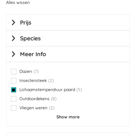
Alles wissen
Prijs
Species
Meer Info
Dazen
7
items
Insectensteek
2
items
Lichaamstemperatuur paard
5
items
Outdoordekens
8
items
Vliegen weren
2
items
Show more