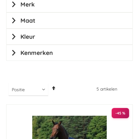
Merk
Maat
Kleur
Kenmerken
Van
5
artikelen
hoog
naar
laag
sorteren
-45 %