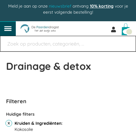
Meld je aan op onze
nieuwsbrief
ontvang
10% korting
voor je
eerst volgende bestelling!
Win
Drainage & detox
Filteren
Huidige filters
Kruiden & Ingrediënten
Kokosolie