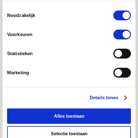
Toestemmingsselectie
Noodzakelijk
Voorkeuren
Statistieken
Klantenservice bereikbaarheid:
Ma - Vrij 8:30 - 17:30 uur
Marketing
Direct advies
App:
06-21959869
of bel:
050-409 69 96
onze klantenservice
Details tonen
Facebook
Alles toestaan
Bekijk Facebook
Inspiratie, informatie en bereikbaar voor vragen
Selectie toestaan