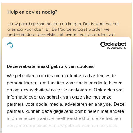
Hulp en advies nodig?
Jouw paard gezond houden en krijgen. Dat is waar we het
allemaal voor doen. Bij De Paardendrogist worden we
gedreven door onze visie: het leveren van producten van
topkwaliteit, uitgebreide informatieverstrekking en
"ouderwetse" service. Wij helpen je graag, doen wat wij
beloven en rusten pas als jij tevreden bent; dat menen we en
dat checken we ook.
Deze website maakt gebruik van cookies
Ma. t/m vrij 8:30 - 17:30 uur
We gebruiken cookies om content en advertenties te
050 - 409 69 96
personaliseren, om functies voor social media te bieden
en om ons websiteverkeer te analyseren. Ook delen we
advies@paardendrogist.nl
informatie over uw gebruik van onze site met onze
Whatsapp met ons
partners voor social media, adverteren en analyse. Deze
06-2195 98 69
partners kunnen deze gegevens combineren met andere
Stuur ons een bericht
informatie die u aan ze heeft verstrekt of die ze hebben
verzameld op basis van uw gebruik van hun services.