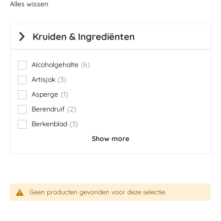
Alles wissen
Kruiden & Ingrediënten
Alcoholgehalte
6
items
Artisjok
3
items
Asperge
1
item
Berendruif
2
items
Berkenblad
3
items
Show more
Geen producten gevonden voor deze selectie.