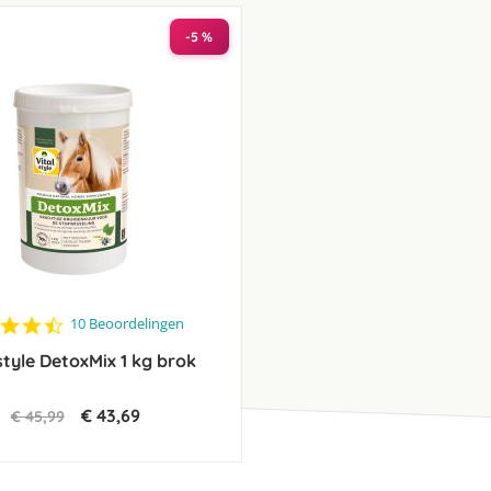
laag
sorteren
-5 %
4.6
10 Beoordelingen
star
style DetoxMix 1 kg brok
rating
€ 43,69
€ 45,99