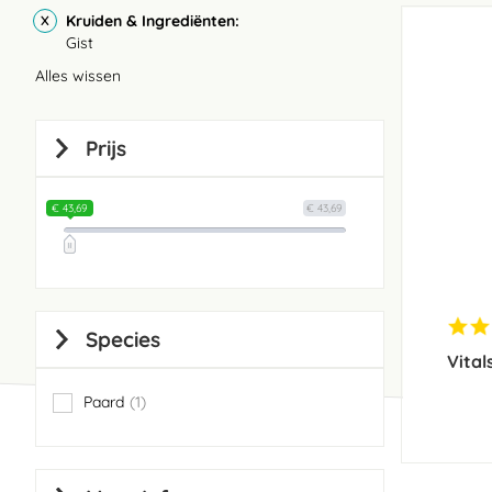
Kruiden & Ingrediënten
Gist
Alles wissen
Prijs
€ 43,69
€ 43,69
Species
Vital
Paard
1
item