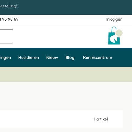
estelling!
1 95 98 69
Inloggen
Winke
ingen
Huisdieren
Nieuw
Blog
Kenniscentrum
1
artikel