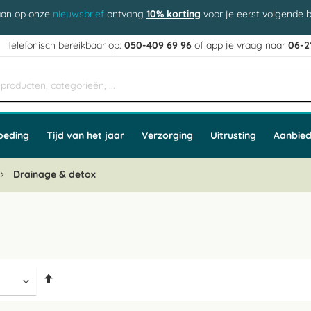
aan op onze
nieuwsbrief
ontvang
10% korting
voor je eerst volgende b
j
Telefonisch bereikbaar op:
050-409 69 96
of app
e vraag naar
06-2
oeding
Tijd van het jaar
Verzorging
Uitrusting
Aanbied
Drainage & detox
Van
hoog
naar