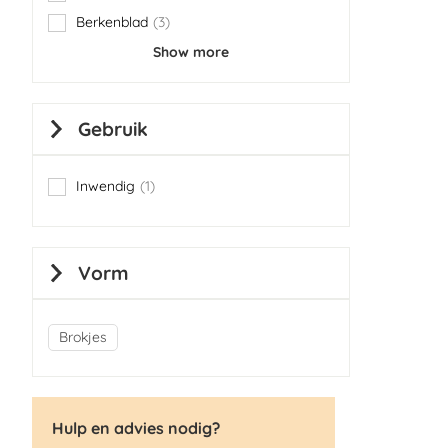
items
Berkenblad
3
items
Show more
Gebruik
Inwendig
1
item
Vorm
Brokjes
Hulp en advies nodig?