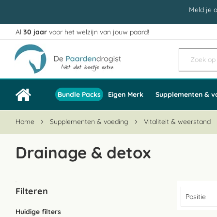
Meld je 
Al
30 jaar
voor het welzijn van jouw paard!
Ga
naar
de
inhoud
Bundle Packs
Eigen Merk
Supplementen & v
Home
Supplementen & voeding
Vitaliteit & weerstand
Drainage & detox
Filteren
Huidige filters