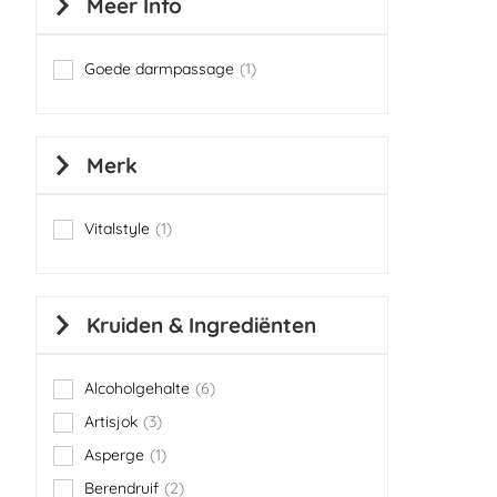
Meer Info
Goede darmpassage
1
item
Merk
Vitalstyle
1
item
Kruiden & Ingrediënten
Alcoholgehalte
6
items
Artisjok
3
items
Asperge
1
item
Berendruif
2