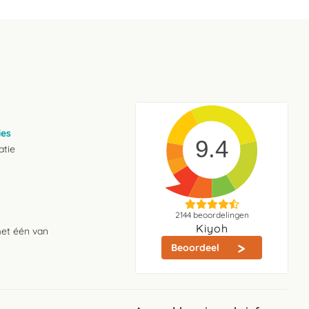
ies
9.4
atie
2144
beoordelingen
Kiyoh
met één van
Beoordeel