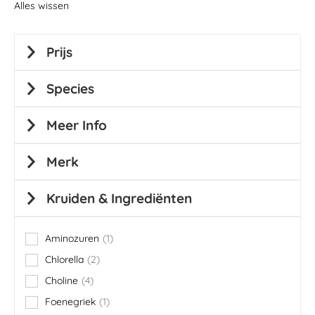
Alles wissen
Prijs
Species
Meer Info
Merk
Kruiden & Ingrediënten
Aminozuren
1
item
Chlorella
2
items
Choline
4
items
Foenegriek
1
item