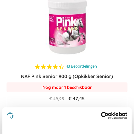
4.5
43 Beoordelingen
star
NAF Pink Senior 900 g (Opkikker Senior)
rating
Nog maar 1 beschikbaar
€ 47,45
€ 49,95
-5 %