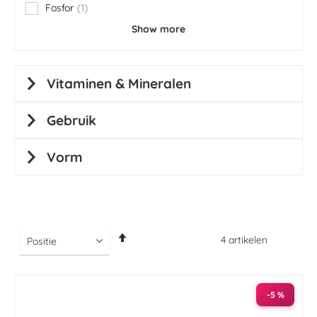
Fosfor
1
item
Show more
Vitaminen & Mineralen
Gebruik
Vorm
Van
4
artikelen
hoog
naar
laag
sorteren
-5 %