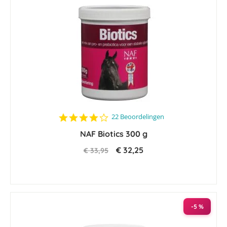
4.0
22 Beoordelingen
star
NAF Biotics 300 g
rating
€ 32,25
€ 33,95
-5 %