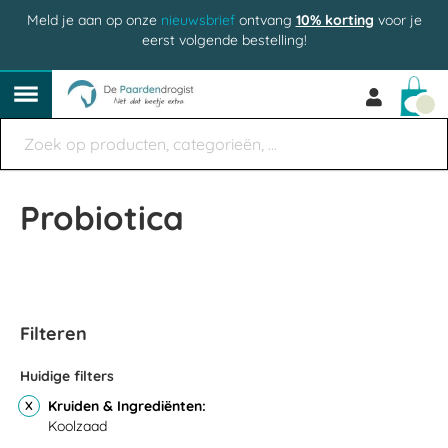
Meld je aan op onze
nieuwsbrief
ontvang
10% korting
voor je
eerst volgende bestelling!
Win
Probiotica
Filteren
Huidige filters
Kruiden & Ingrediënten
Koolzaad