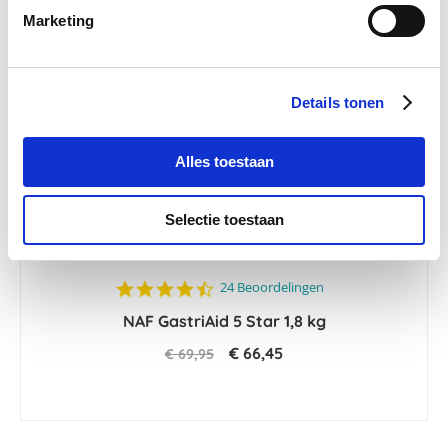
Marketing
-5 %
Details tonen
Alles toestaan
Selectie toestaan
4.5
24 Beoordelingen
star
NAF GastriAid 5 Star 1,8 kg
rating
€ 66,45
€ 69,95