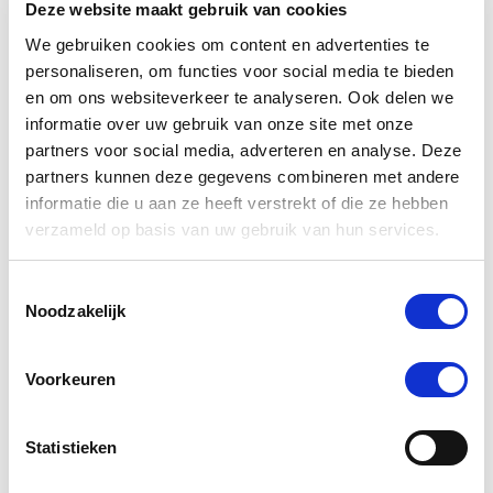
Deze website maakt gebruik van cookies
We gebruiken cookies om content en advertenties te
personaliseren, om functies voor social media te bieden
en om ons websiteverkeer te analyseren. Ook delen we
informatie over uw gebruik van onze site met onze
partners voor social media, adverteren en analyse. Deze
partners kunnen deze gegevens combineren met andere
informatie die u aan ze heeft verstrekt of die ze hebben
verzameld op basis van uw gebruik van hun services.
4.4
44 Beoordelingen
Toestemmingsselectie
star
Noodzakelijk
NAF Haylage Balancer 1,8 kg
rating
Nog maar 4 beschikbaar
Voorkeuren
€ 52,20
€ 54,95
Statistieken