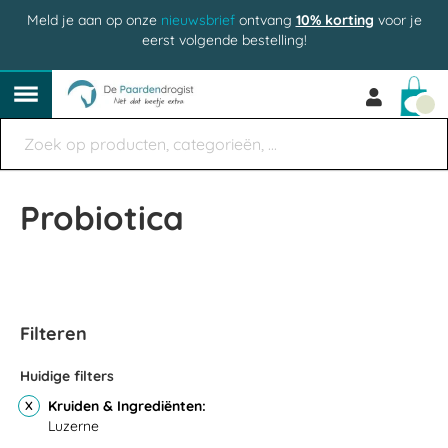
Meld je aan op onze
nieuwsbrief
ontvang
10% korting
voor je
eerst volgende bestelling!
Win
Probiotica
Filteren
Huidige filters
Kruiden & Ingrediënten
Luzerne