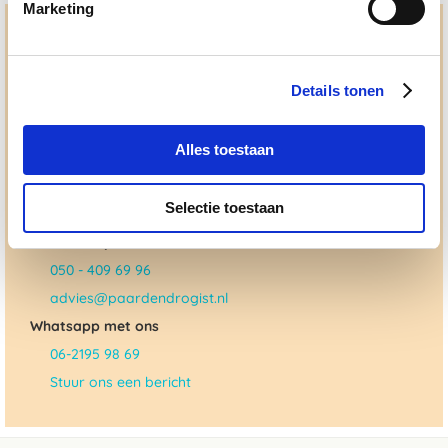
Marketing
Hulp en advies nodig?
Jouw paard gezond houden en krijgen. Dat is waar we het
Details tonen
allemaal voor doen. Bij De Paardendrogist worden we
gedreven door onze visie: het leveren van producten van
topkwaliteit, uitgebreide informatieverstrekking en
"ouderwetse" service. Wij helpen je graag, doen wat wij
Alles toestaan
beloven en rusten pas als jij tevreden bent; dat menen we en
dat checken we ook.
Selectie toestaan
Ma. t/m vrij 8:30 - 17:30 uur
050 - 409 69 96
advies@paardendrogist.nl
Whatsapp met ons
06-2195 98 69
Stuur ons een bericht