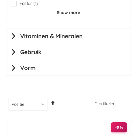
Fosfor
1
item
Show more
Vitaminen & Mineralen
Gebruik
Vorm
Van
2
artikelen
hoog
naar
laag
sorteren
-5 %