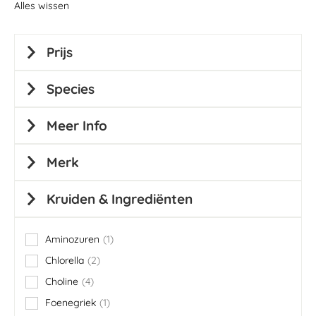
Alles wissen
Prijs
Species
Meer Info
Merk
Kruiden & Ingrediënten
Aminozuren
1
item
Chlorella
2
items
Choline
4
items
Foenegriek
1
item