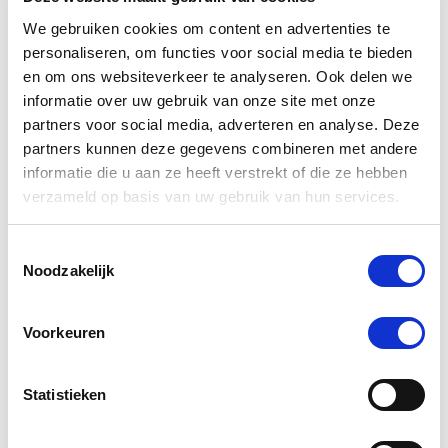
-5 %
We gebruiken cookies om content en advertenties te
personaliseren, om functies voor social media te bieden
en om ons websiteverkeer te analyseren. Ook delen we
informatie over uw gebruik van onze site met onze
partners voor social media, adverteren en analyse. Deze
partners kunnen deze gegevens combineren met andere
informatie die u aan ze heeft verstrekt of die ze hebben
verzameld op basis van uw gebruik van hun services.
Toestemmingsselectie
4.5
24 Beoordelingen
Noodzakelijk
star
NAF GastriAid 5 Star 1,8 kg
rating
€ 66,45
€ 69,95
Voorkeuren
Statistieken