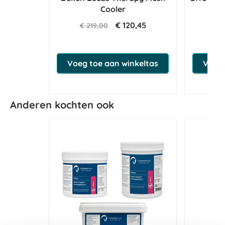
Cooler
€ 120,45
€ 219,00
€
Voeg toe aan winkeltas
Voeg 
Anderen kochten ook