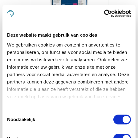
Paardendrogist Devil's
Secto
Support
Deze website maakt gebruik van cookies
€ 9,34
€ 10,99
€
We gebruiken cookies om content en advertenties te
personaliseren, om functies voor social media te bieden
en om ons websiteverkeer te analyseren. Ook delen we
Voeg toe aan winkeltas
Voeg t
informatie over uw gebruik van onze site met onze
partners voor social media, adverteren en analyse. Deze
partners kunnen deze gegevens combineren met andere
informatie die u aan ze heeft verstrekt of die ze hebben
verzameld op basis van uw gebruik van hun services.
5.0
star
4 Beoordelingen
rating
Toestemmingsselectie
Schrijf Een Review
Stel Een Vraag
Noodzakelijk