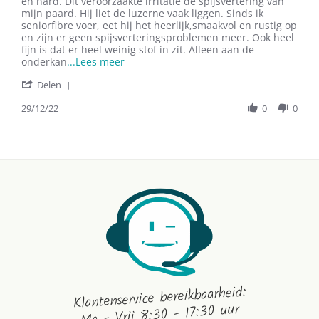
by
stating
en hard. Dit veroorzaakte irritatie de spijsvertering van
Linda
Mooi
mijn paard. Hij liet de luzerne vaak liggen. Sinds ik
on
zacht
seniorfibre voer, eet hij het heerlijk,smaakvol en rustig op
29
en
en zijn er geen spijsverteringsproblemen meer. Ook heel
Dec
smaakvol
fijn is dat er heel weinig stof in zit. Alleen aan de
2022
Read
onderkan
...Lees meer
more
'
Delen
about
Share
Fantastisch
Review
29/12/22
0
0
product!
by
De
Linda
reguliere
on
29
Dec
2022
Klantenservice bereikbaarheid:
Ma - Vrij 8:30 - 17:30 uur