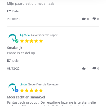
Review
review
Mijn paard eet dit met smaak
by
stating
'
L.
Super
Delen
Share
K.
lekker
Review
29/10/23
0
0
on
by
29
L.
Oct
K.
2023
on
T.j.m. V.
Geverifieerde koper
29
5.0
Oct
star
2023
Smakelijk
rating
Review
review
Paard is er dol op.
by
stating
'
T.j.m.
Smakelijk
Delen
Share
V.
Review
03/12/22
1
0
on
by
3
T.j.m.
Dec
V.
2022
on
Linda
Geverifieerde Reviewer
3
5.0
Dec
star
2022
Mooi zacht en smaakvol
rating
Review
review
Fantastisch product! De reguliere luzerne is te stengelig