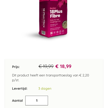
Ga
naar
het
€ 19,99
€ 18,99
Prijs:
begin
van
Dit product heeft een transporttoeslag van
€ 2,20
de
p/st.
afbeeldingen-
gallerij
Levertijd:
3 dagen
Aantal