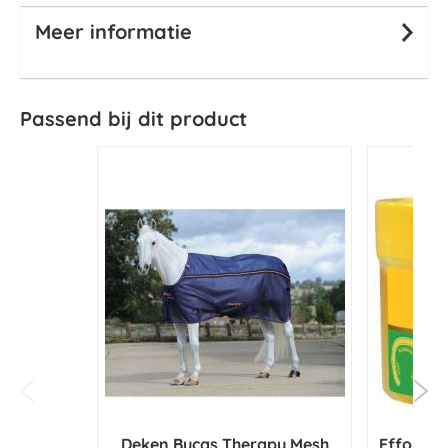
Meer informatie
Passend bij dit product
Deken Bucas Therapy Mesh
Effol Ho