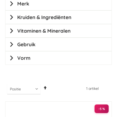
Merk
Kruiden & Ingrediënten
Vitaminen & Mineralen
Gebruik
Vorm
Van
1
artikel
hoog
naar
laag
sorteren
-5 %