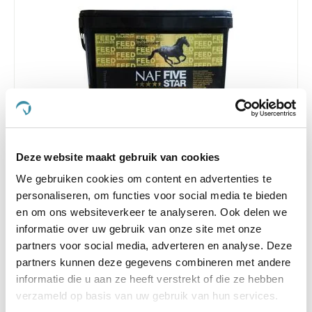
Deze website maakt gebruik van cookies
5.0
1 Beoordeling
star
We gebruiken cookies om content en advertenties te
NAF Optimum 5 Star Feed Balancer 9 kg
rating
personaliseren, om functies voor social media te bieden
Nog maar 1 beschikbaar
en om ons websiteverkeer te analyseren. Ook delen we
informatie over uw gebruik van onze site met onze
€ 53,15
€ 55,95
partners voor social media, adverteren en analyse. Deze
partners kunnen deze gegevens combineren met andere
informatie die u aan ze heeft verstrekt of die ze hebben
verzameld op basis van uw gebruik van hun services.