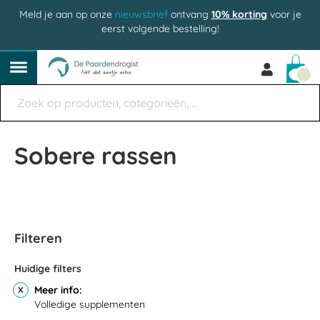
Meld je aan op onze
nieuwsbrief
ontvang
10% korting
voor je
eerst volgende bestelling!
Win
Sobere rassen
Filteren
Huidige filters
Meer info
Volledige supplementen