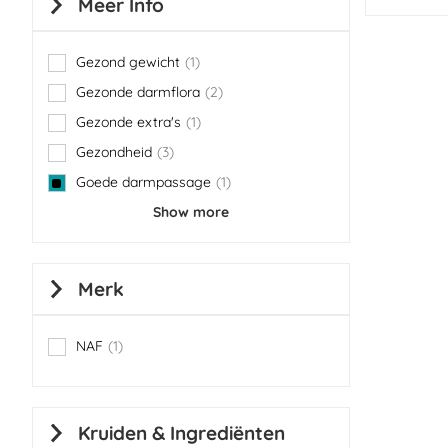
Meer Info
Gezond gewicht
1
item
Gezonde darmflora
2
items
Gezonde extra's
1
item
Gezondheid
3
items
Goede darmpassage
1
item
Show more
Merk
NAF
1
item
Kruiden & Ingrediënten