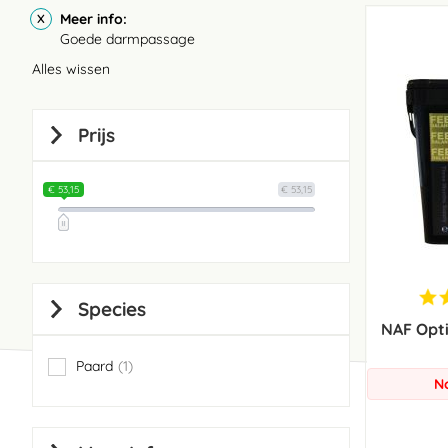
Meer info
Goede darmpassage
Alles wissen
Prijs
€ 53,15
€ 53,15
Species
NAF Opt
Paard
1
item
N