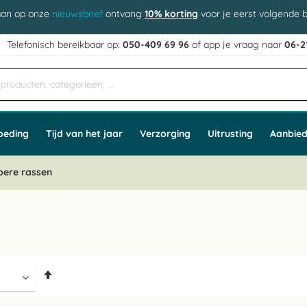
aan op onze
nieuwsbrief
ontvang
10% korting
voor je eerst volgende b
j
Telefonisch bereikbaar op:
050-409 69 96
of app
e vraag naar
06-2
oeding
Tijd van het jaar
Verzorging
Uitrusting
Aanbied
bere rassen
Van
hoog
naar