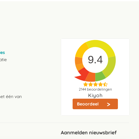
ies
9.4
atie
2144
beoordelingen
Kiyoh
met één van
Beoordeel
Aanmelden nieuwsbrief