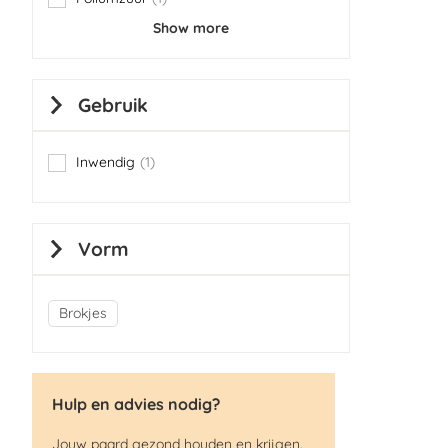
item
Show more
Gebruik
Inwendig
1
item
Vorm
Brokjes
Hulp en advies nodig?
Jouw paard gezond houden en krijgen.