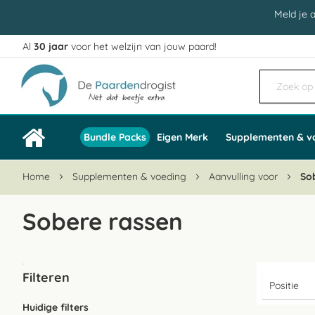
Meld je 
Al
30 jaar
voor het welzijn van jouw paard!
Ga
naar
de
inhoud
Bundle Packs
Eigen Merk
Supplementen & v
Home
Supplementen & voeding
Aanvulling voor
So
Sobere rassen
Filteren
Huidige filters