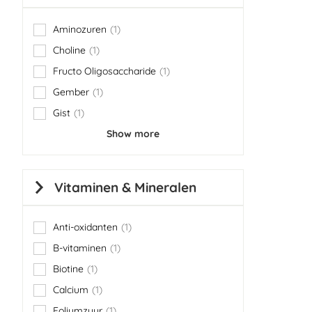
Aminozuren
1
item
Choline
1
item
Fructo Oligosaccharide
1
item
Gember
1
item
Gist
1
item
Show more
Vitaminen & Mineralen
Anti-oxidanten
1
item
B-vitaminen
1
item
Biotine
1
item
Calcium
1
item
Foliumzuur
1