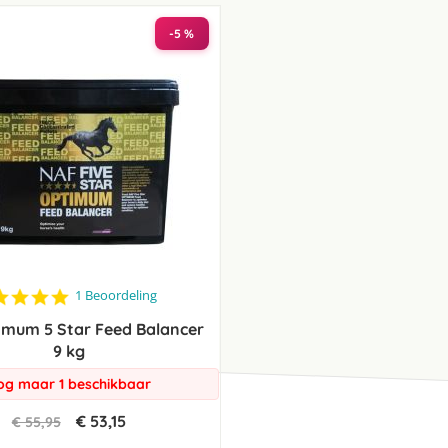
laag
sorteren
-5 %
5.0
1 Beoordeling
star
imum 5 Star Feed Balancer
rating
9 kg
og maar 1 beschikbaar
€ 53,15
€ 55,95