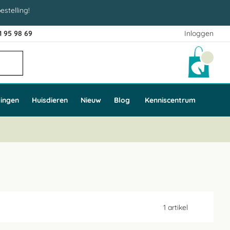
estelling!
1 95 98 69
Inloggen
Winke
ingen
Huisdieren
Nieuw
Blog
Kenniscentrum
1
artikel