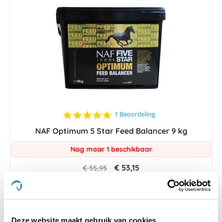
5.0
1 Beoordeling
star
NAF Optimum 5 Star Feed Balancer 9 kg
rating
Nog maar 1 beschikbaar
€ 53,15
€ 55,95
Deze website maakt gebruik van cookies