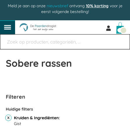
Meld je aan op onze
nieuwsbrief
ontvang
10% korting
voor je
eerst volgende bestelling!
Win
Sobere rassen
Filteren
Huidige filters
Kruiden & Ingrediënten
Gist