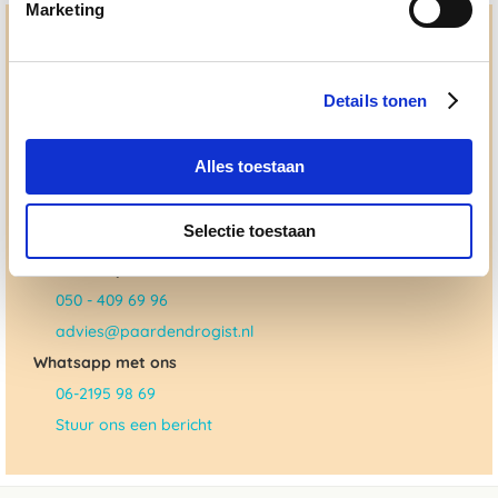
Marketing
Hulp en advies nodig?
Jouw paard gezond houden en krijgen. Dat is waar we het
Details tonen
allemaal voor doen. Bij De Paardendrogist worden we
gedreven door onze visie: het leveren van producten van
topkwaliteit, uitgebreide informatieverstrekking en
"ouderwetse" service. Wij helpen je graag, doen wat wij
Alles toestaan
beloven en rusten pas als jij tevreden bent; dat menen we en
dat checken we ook.
Selectie toestaan
Ma. t/m vrij 8:30 - 17:30 uur
050 - 409 69 96
advies@paardendrogist.nl
Whatsapp met ons
06-2195 98 69
Stuur ons een bericht