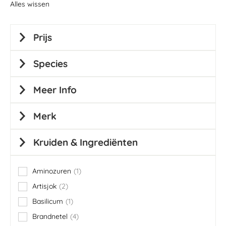
Alles wissen
Prijs
Species
Meer Info
Merk
Kruiden & Ingrediënten
Aminozuren
1
item
Artisjok
2
items
Basilicum
1
item
Brandnetel
4
items