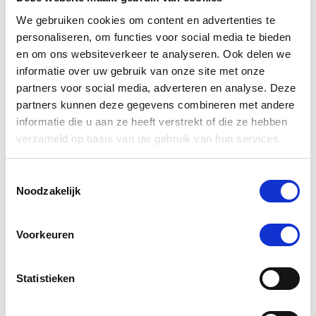
We gebruiken cookies om content en advertenties te
personaliseren, om functies voor social media te bieden
en om ons websiteverkeer te analyseren. Ook delen we
informatie over uw gebruik van onze site met onze
partners voor social media, adverteren en analyse. Deze
partners kunnen deze gegevens combineren met andere
informatie die u aan ze heeft verstrekt of die ze hebben
verzameld op basis van uw gebruik van hun services.
Toestemmingsselectie
5.0
1 Beoordeling
Noodzakelijk
star
HorseFlex Glucose Support 600 g
rating
€ 32,50
Voorkeuren
Statistieken