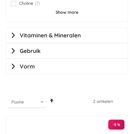
Choline
7
items
Show more
Vitaminen & Mineralen
Gebruik
Vorm
Van
2
artikelen
hoog
naar
laag
sorteren
-5 %