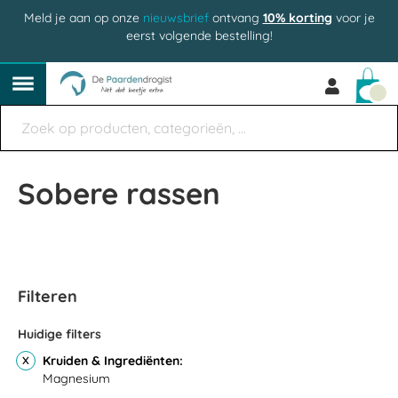
Meld je aan op onze
nieuwsbrief
ontvang
10% korting
voor je
eerst volgende bestelling!
Win
Sobere rassen
Filteren
Huidige filters
Kruiden & Ingrediënten
Magnesium