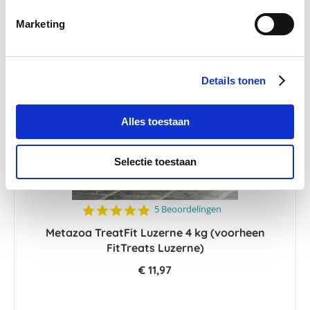
Marketing
Details tonen
Alles toestaan
Selectie toestaan
5.0
5 Beoordelingen
star
Metazoa TreatFit Luzerne 4 kg (voorheen
rating
FitTreats Luzerne)
€ 11,97