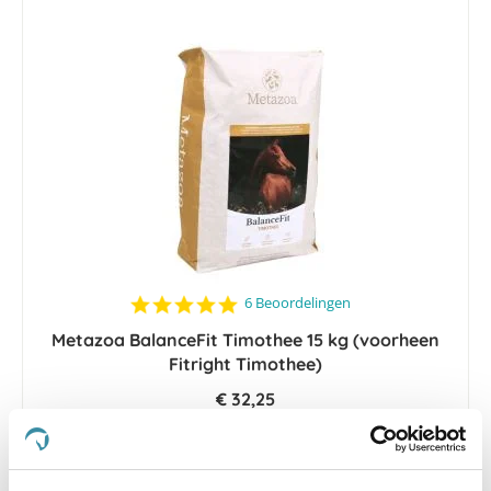
5.0
6 Beoordelingen
star
Metazoa BalanceFit Timothee 15 kg (voorheen
rating
Fitright Timothee)
€ 32,25