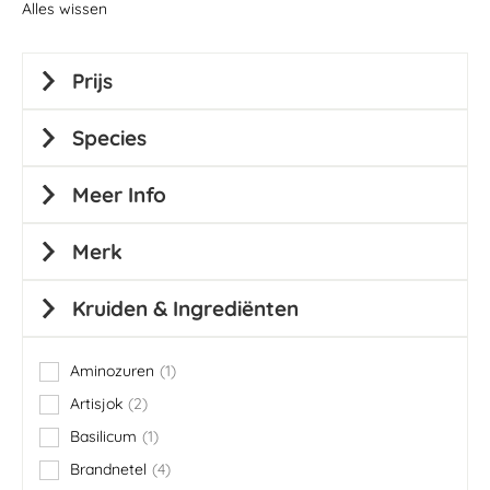
Alles wissen
Prijs
Species
Meer Info
Merk
Kruiden & Ingrediënten
Aminozuren
1
item
Artisjok
2
items
Basilicum
1
item
Brandnetel
4
items