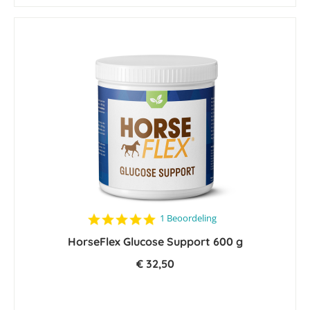
5.0
1 Beoordeling
star
HorseFlex Glucose Support 600 g
rating
€ 32,50