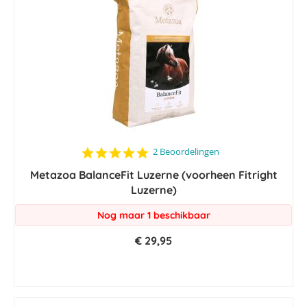
5.0
2 Beoordelingen
star
Metazoa BalanceFit Luzerne (voorheen Fitright
rating
Luzerne)
Nog maar 1 beschikbaar
€ 29,95