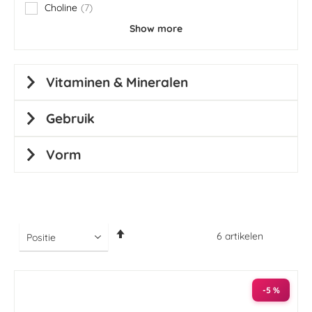
Choline
7
items
Show more
Vitaminen & Mineralen
Gebruik
Vorm
Van
6
artikelen
hoog
naar
laag
sorteren
-5 %