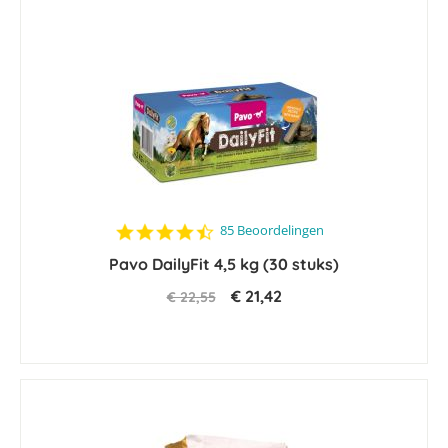
4.4
85 Beoordelingen
star
Pavo DailyFit 4,5 kg (30 stuks)
rating
€ 21,42
€ 22,55