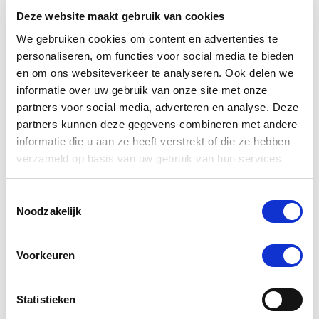
Deze website maakt gebruik van cookies
We gebruiken cookies om content en advertenties te
personaliseren, om functies voor social media te bieden
en om ons websiteverkeer te analyseren. Ook delen we
informatie over uw gebruik van onze site met onze
partners voor social media, adverteren en analyse. Deze
partners kunnen deze gegevens combineren met andere
informatie die u aan ze heeft verstrekt of die ze hebben
verzameld op basis van uw gebruik van hun services.
Toestemmingsselectie
4.5
2 Beoordelingen
Noodzakelijk
star
Metazoa BalanceFit Esparcette 15 kg (voorheen
rating
Fitright Esparcette)
Voorkeuren
€ 35,50
Statistieken