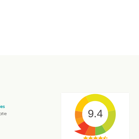
ies
9.4
atie