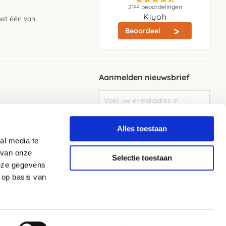
2144
beoordelingen
Kiyoh
met één van
Beoordeel
Aanmelden nieuwsbrief
Abonneer
u
op
Meld je aan
onze
Alles toestaan
nieuwsbrief
al media te
Elke week de beste acties en het laaste
nieuws in je eigen mailbox
 van onze
Selectie toestaan
deze gegevens
 op basis van