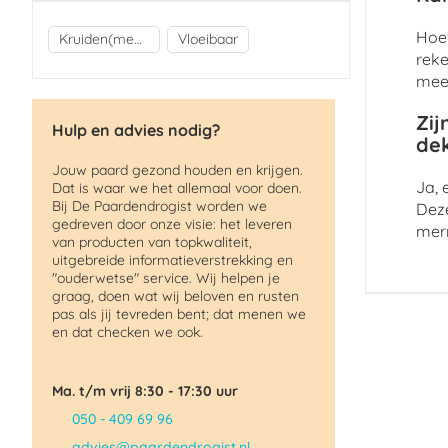
Hoew
Kruiden(mengsels)
Vloeibaar
reke
mees
Zij
Hulp en advies nodig?
de
Jouw paard gezond houden en krijgen.
Ja, 
Dat is waar we het allemaal voor doen.
Bij De Paardendrogist worden we
Deze
gedreven door onze visie: het leveren
merr
van producten van topkwaliteit,
uitgebreide informatieverstrekking en
"ouderwetse" service. Wij helpen je
graag, doen wat wij beloven en rusten
pas als jij tevreden bent; dat menen we
en dat checken we ook.
Ma. t/m vrij 8:30 - 17:30 uur
050 - 409 69 96
advies@paardendrogist.nl