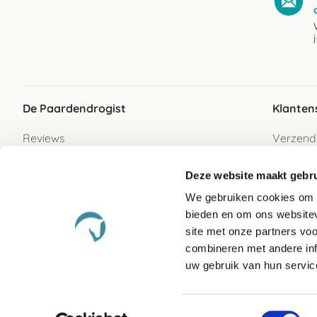
De Paardendrogist
Klanten
Reviews
Verzend
Over ons
Bezorgs
Deze website maakt gebru
Vacatures
Betaalwi
We gebruiken cookies om c
Contact
Retour
bieden en om ons websitev
Retour s
site met onze partners vo
combineren met andere inf
Garanti
uw gebruik van hun servic
Veelges
Toestemmingsselectie