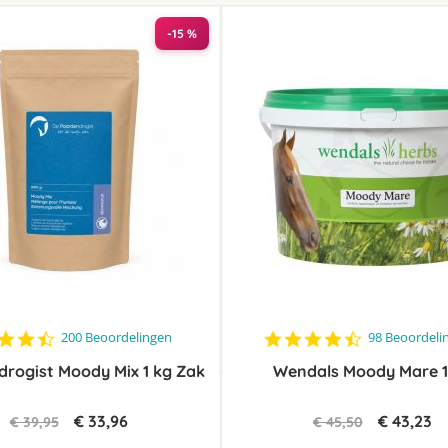
laag
sorteren
-15 %
4.6
4.5
200 Beoordelingen
98 Beoordeli
star
star
rogist Moody Mix 1 kg Zak
rating
Wendals Moody Mare 1
rating
€ 33,96
€ 43,23
€ 39,95
€ 45,50