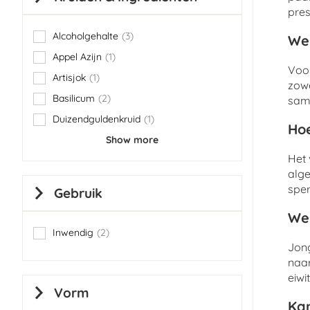
pres
Alcoholgehalte
3
Wel
items
Appel Azijn
1
item
Voor
Artisjok
1
item
zowe
Basilicum
2
same
items
Duizendguldenkruid
1
item
Hoe
Show more
Het 
alge
sper
Gebruik
Wel
Inwendig
2
items
Jong
naar
eiwi
Vorm
Kan