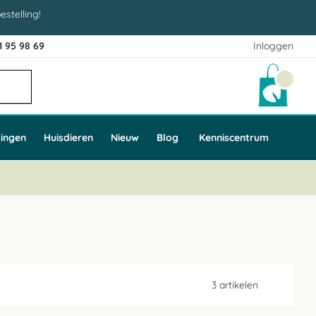
estelling!
1 95 98 69
Inloggen
Winke
ingen
Huisdieren
Nieuw
Blog
Kenniscentrum
3
artikelen