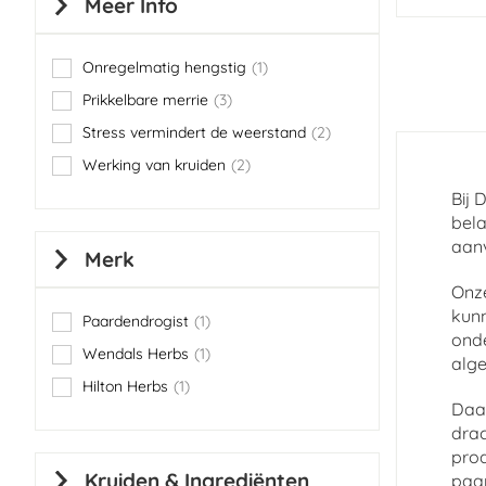
Meer Info
Onregelmatig hengstig
1
item
Prikkelbare merrie
3
items
Stress vermindert de weerstand
2
items
Werking van kruiden
2
items
Bij 
bela
aanv
Merk
Onz
kunn
Paardendrogist
1
item
onde
Wendals Herbs
1
alge
item
Hilton Herbs
1
item
Daa
drac
prod
Kruiden & Ingrediënten
paar