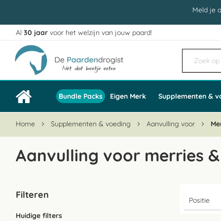
Meld je 
Al
30 jaar
voor het welzijn van jouw paard!
Ga
naar
de
inhoud
Bundle Packs
Eigen Merk
Supplementen & v
Home
Supplementen & voeding
Aanvulling voor
Me
Aanvulling voor merries 
Filteren
Huidige filters