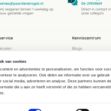
advies@paardendrogist.nl
06-21959869
Wij reageren binnen 1 werkdag op
Direct in contact 
jouw gestelde vragen
onze collega's
service
Kenniscentrum
kosten
Blogs
ervice
Ingredientenwijzer
ik van cookies
jzen
Merken
ontent en advertenties te personaliseren, om functies voor soci
erkeer te analyseren. Ook delen we informatie over uw gebruik
turen als gast
or social media, adverteren en analyse. Deze partners kunnen 
ormatie die u aan ze heeft verstrekt of die ze hebben verzameld
e
es.
telde vragen