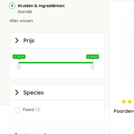
Kruiden & Ingrediënten
Kamille
Alles wissen
Prijs
€ 33,96
€ 44,60
Species
Paard
3
Paardend
items