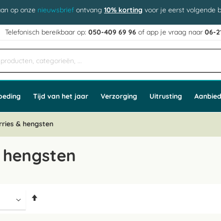
aan op onze
nieuwsbrief
ontvang
10% korting
voor je eerst volgende b
j
Telefonisch bereikbaar op:
050-409 69 96
of app
e vraag naar
06-2
oeding
Tijd van het jaar
Verzorging
Uitrusting
Aanbied
rries & hengsten
& hengsten
Van
hoog
naar