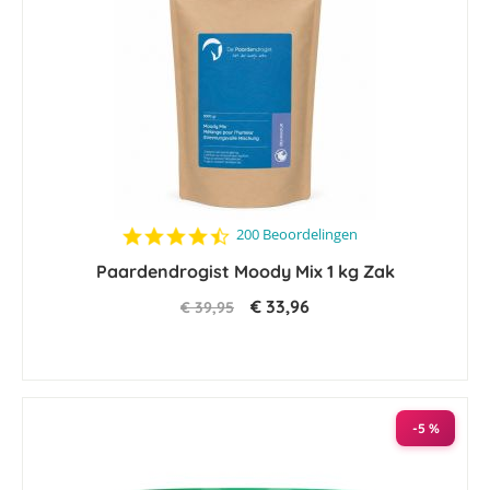
4.6
200 Beoordelingen
star
Paardendrogist Moody Mix 1 kg Zak
rating
€ 33,96
€ 39,95
-5 %