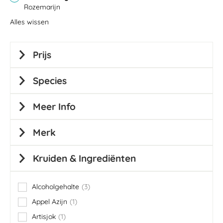
Rozemarijn
Alles wissen
Prijs
Species
Meer Info
Merk
Kruiden & Ingrediënten
Alcoholgehalte
3
items
Appel Azijn
1
item
Artisjok
1
item