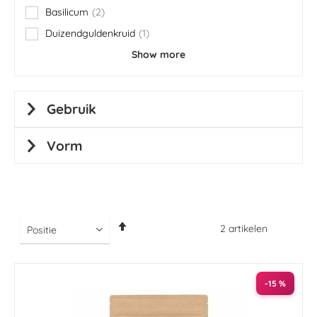
Basilicum
2
items
Duizendguldenkruid
1
item
Show more
Gebruik
Vorm
Van
2
artikelen
hoog
naar
laag
sorteren
-15 %