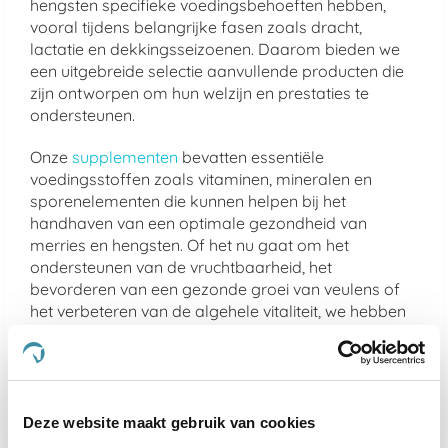
hengsten specifieke voedingsbehoeften hebben,
vooral tijdens belangrijke fasen zoals dracht,
lactatie en dekkingsseizoenen. Daarom bieden we
een uitgebreide selectie aanvullende producten die
zijn ontworpen om hun welzijn en prestaties te
ondersteunen.
Onze
supplementen
bevatten essentiële
voedingsstoffen zoals vitaminen, mineralen en
sporenelementen die kunnen helpen bij het
handhaven van een optimale gezondheid van
merries en hengsten. Of het nu gaat om het
ondersteunen van de vruchtbaarheid, het
bevorderen van een gezonde groei van veulens of
het verbeteren van de algehele vitaliteit, we hebben
producten die aan verschillende behoeften voldoen.
Daarnaast bieden we hoogwaardige
voedingsproducten
voor paarden, van speciale
voedingsstoffen voor drachtige merries tot
Deze website maakt gebruik van cookies
supplementen die de dekkwaliteit van hengsten