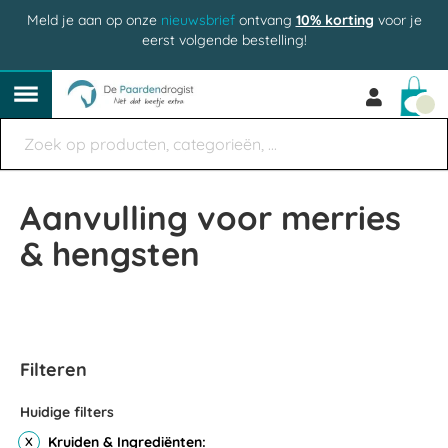
Meld je aan op onze
nieuwsbrief
ontvang
10% korting
voor je
eerst volgende bestelling!
Win
Aanvulling voor merries
& hengsten
Filteren
Huidige filters
Kruiden & Ingrediënten