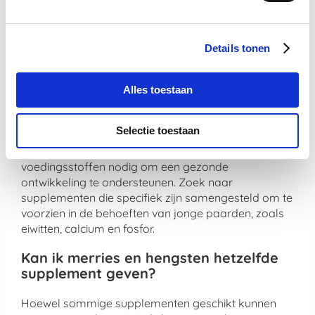
hengst kan worden ondersteund met supplementen
die de algemene gezondheid en dekkwaliteit
bevorderen. Zoek naar supplementen die
Details tonen
ingrediënten bevatten die de spermakwaliteit en -
productie kunnen verbeteren.
Alles toestaan
Welke voedingsstoffen zijn belangrijk
voor jonge hengsten in groei?
Selectie toestaan
Jonge hengsten in groei hebben extra
voedingsstoffen nodig om een gezonde
ontwikkeling te ondersteunen. Zoek naar
supplementen die specifiek zijn samengesteld om te
voorzien in de behoeften van jonge paarden, zoals
eiwitten, calcium en fosfor.
Kan ik merries en hengsten hetzelfde
supplement geven?
Hoewel sommige supplementen geschikt kunnen