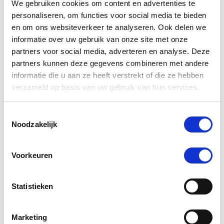
We gebruiken cookies om content en advertenties te
kunnen verbeteren. We streven ernaar om
personaliseren, om functies voor social media te bieden
producten van de hoogste kwaliteit aan te bieden
en om ons websiteverkeer te analyseren. Ook delen we
die voldoen aan de unieke behoeften van deze
informatie over uw gebruik van onze site met onze
speciale paarden. Ontdek hoe onze aanvullende
producten kunnen bijdragen aan de gezondheid,
partners voor social media, adverteren en analyse. Deze
vruchtbaarheid en prestaties van merries en
partners kunnen deze gegevens combineren met andere
hengsten.
informatie die u aan ze heeft verstrekt of die ze hebben
verzameld op basis van uw gebruik van hun services.
Welke supplementen zijn geschikt voor
drachtige merries?
Toestemmingsselectie
Noodzakelijk
Voor drachtige merries zijn supplementen met extra
vitaminen en mineralen essentieel om de
gezondheid van zowel de merrie als het ongeboren
Voorkeuren
veulen te ondersteunen. Kies voor supplementen die
specifiek zijn samengesteld voor drachtige paarden.
Statistieken
Hoe kan ik de vruchtbaarheid van mijn
hengst verbeteren?
Marketing
Het verbeteren van de vruchtbaarheid van een