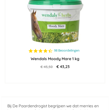
4.5
98 Beoordelingen
star
Wendals Moody Mare 1 kg
rating
€ 43,23
€ 45,50
Bij De Paardendrogist begrijpen we dat merries en