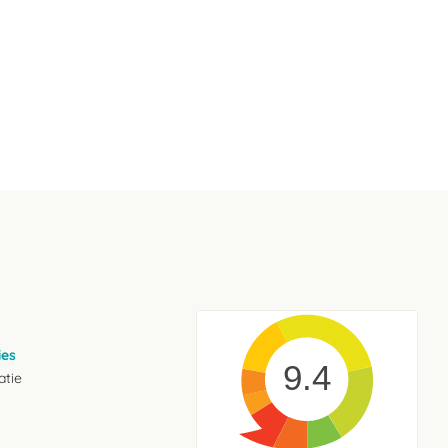
ies
9.4
atie