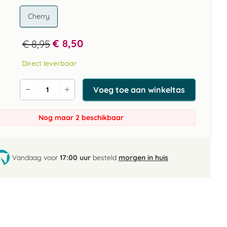
Cherry
€ 8,50
€ 8,95
Direct leverbaar
Voeg toe aan winkeltas
Verlaag
Verhoog
de
de
aantal
aantal
Nog maar 2 beschikbaar
Vandaag voor
17:00 uur
besteld
morgen in huis