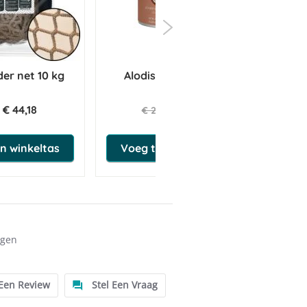
er net 10 kg
Alodis Target Gel 180 g
€ 44,18
€ 23,75
€ 25,00
n winkeltas
Voeg toe aan winkeltas
ngen
 Een Review
Stel Een Vraag