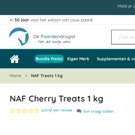
Meld je 
Al
30 jaar
voor het welzijn van jouw paard!
Ga
naar
de
inhoud
Bundle Packs
Eigen Merk
Supplementen & v
Home
NAF Treats 1 kg
NAF Cherry Treats 1 kg
0.0
Schrijf een review
Een vraag stellen
star
Ga
rating
naar
het