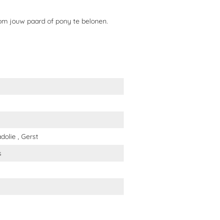
om jouw paard of pony te belonen.
worden?
en.
n 2,2%, Ruwe as 3,5%, Ruwe celstof
dolie , Gerst
s