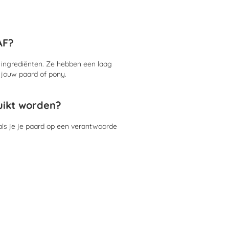
AF?
e ingrediënten. Ze hebben een laag
r jouw paard of pony.
ikt worden?
als je je paard op een verantwoorde
eid