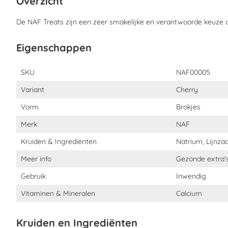
Overzicht
De NAF Treats zijn een zeer smakelijke en verantwoorde keuze 
Hoe moeten NAF Cherry Treats gebruikt 
Voer de snoepjes uit de hand. Al naar gelang de behoefte te gev
Eigenschappen
Eigenschappen
SKU
NAF00005
Wat zit er in NAF Cherry Treats?
Variant
Cherry
Ingrediënten:
Gerst, Tarwe, Lucerne, Lijnzaadolie, Kers
Vorm
Brokjes
Analytische bestanddelen:
Ruw eiwit 9,9%, Ruwe oliën en vette
5,6%, Natrium 0,06%
Merk
NAF
Kruiden & Ingrediënten
Natrium, Lijnzaa
Meer info
Gezonde extra'
Gebruik
Inwendig
Vitaminen & Mineralen
Calcium
Kruiden en Ingrediënten