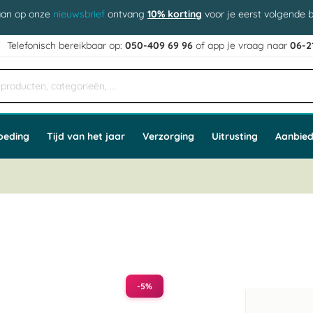
aan op onze
nieuwsbrief
ontvang
10% korting
voor je eerst volgende b
j
Telefonisch bereikbaar op:
050-409 69 96
of app
e vraag naar
06-2
oeding
Tijd van het jaar
Verzorging
Uitrusting
Aanbied
-5%