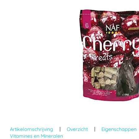
einde
van
de
afbeeldingen-
gallerij
Ga
naar
Artikelomschrijving
Overzicht
Eigenschappen
het
Vitamines en Mineralen