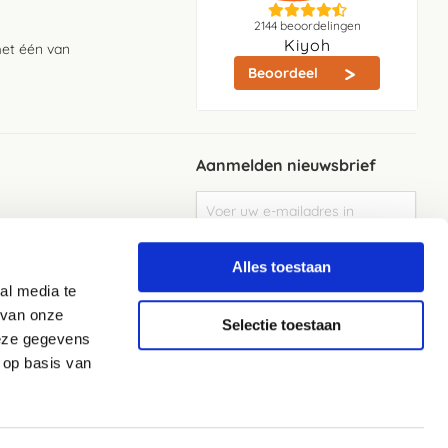
2144
beoordelingen
Kiyoh
met één van
Beoordeel
Aanmelden nieuwsbrief
Abonneer
u
op
Meld je aan
onze
Alles toestaan
nieuwsbrief
al media te
Elke week de beste acties en het laaste
nieuws in je eigen mailbox
 van onze
Selectie toestaan
deze gegevens
 op basis van