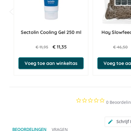
Sectolin Cooling Gel 250 ml
Hay Slowfeed
€ 11,35
€ 11,95
€ 46,50
Voeg toe aan winkeltas
Voeg toe aa
0.0
0 Beoordeli
star
rating
Schrijf
BEOORDELINGEN
VRAGEN