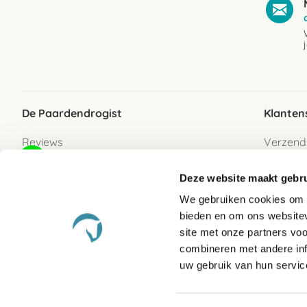
De Paardendrogist
Klanten
Reviews
Verzend
Over ons
Bezorgs
Deze website maakt gebru
Vacatures
Betaalwi
We gebruiken cookies om c
Contact
Retour
bieden en om ons websitev
Retour s
site met onze partners vo
combineren met andere inf
Garanti
uw gebruik van hun servic
Veelges