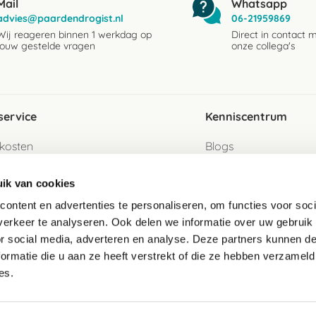
Mail
Whatsapp
advies@paardendrogist.nl
06-21959869
Wij reageren binnen 1 werkdag op
Direct in contact 
jouw gestelde vragen
onze collega's
service
Kenniscentrum
kosten
Blogs
ervice
Ingredientenwijzer
ik van cookies
jzen
Merken
ontent en advertenties te personaliseren, om functies voor soci
erkeer te analyseren. Ook delen we informatie over uw gebruik
turen als gast
or social media, adverteren en analyse. Deze partners kunnen 
ormatie die u aan ze heeft verstrekt of die ze hebben verzameld
e
es.
telde vragen