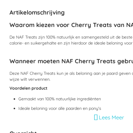
begin
van
Artikelomschrijving
de
afbeeldingen-
Waarom kiezen voor Cherry Treats van N
gallerij
De NAF Treats zijn 100% natuurlijk en samengesteld uit de best
calorie- en suikergehalte en zijn hierdoor de ideale beloning voo
Wanneer moeten NAF Cherry Treats gebru
Deze NAF Cherry Treats kun je als beloning aan je paard geven 
wijze wilt verwennen.
Voordelen product
Gemaakt van 100% natuurlijke ingrediënten
Ideale beloning voor alle paarden en pony's
Lees Meer
Ook geschikt voor paarden met neiging tot hoefbevangenh
Kan ook gebruikt worden als hulpmiddel tijdens de training