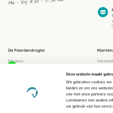
Ma - Vrij 8:30 - 17:30 uur
De Paardendrogist
Klanten
Reviews
Verzend
Over ons
Bezorgs
Deze website maakt gebru
Vacatures
Betaalwi
We gebruiken cookies om c
Contact
Retour
bieden en om ons websitev
Retour s
site met onze partners vo
combineren met andere inf
Garanti
uw gebruik van hun servic
Veelges