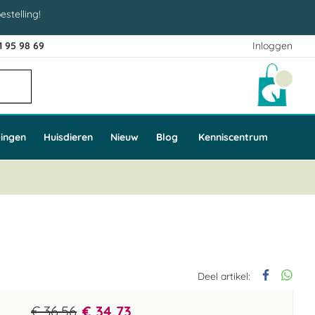
estelling!
1 95 98 69
Inloggen
Winke
ingen
Huisdieren
Nieuw
Blog
Kenniscentrum
Deel artikel:
€ 36,56
€ 34,73