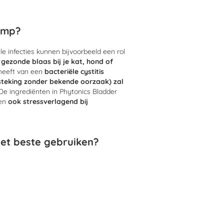
omp?
 infecties kunnen bijvoorbeeld een rol
ezonde blaas bij je kat, hond of
 heeft van een
bacteriële cystitis
tsteking zonder bekende oorzaak) zal
 De ingrediënten in Phytonics Bladder
en
ook stressverlagend bij
et beste gebruiken?
ak