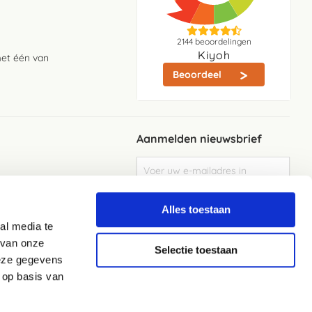
2144
beoordelingen
Kiyoh
met één van
Beoordeel
Aanmelden nieuwsbrief
Abonneer
u
op
Meld je aan
onze
Alles toestaan
nieuwsbrief
al media te
Elke week de beste acties en het laaste
nieuws in je eigen mailbox
 van onze
Selectie toestaan
deze gegevens
 op basis van