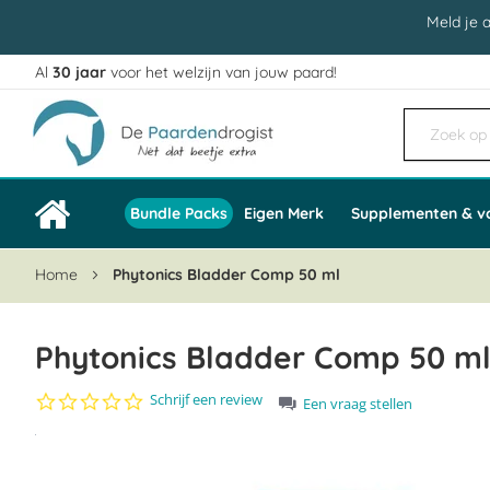
Meld je 
Al
30 jaar
voor het welzijn van jouw paard!
Ga
naar
de
inhoud
Bundle Packs
Eigen Merk
Supplementen & v
Home
Phytonics Bladder Comp 50 ml
Phytonics Bladder Comp 50 m
0.0
Schrijf een review
Een vraag stellen
star
Ga
rating
naar
het