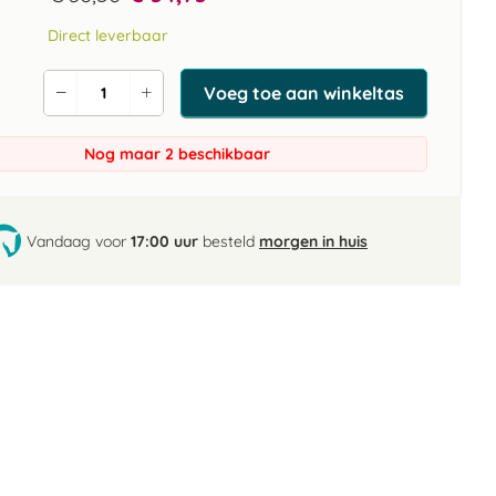
Direct leverbaar
Voeg toe aan winkeltas
Verlaag
Verhoog
de
de
aantal
aantal
Nog maar 2 beschikbaar
Vandaag voor
17:00 uur
besteld
morgen in huis