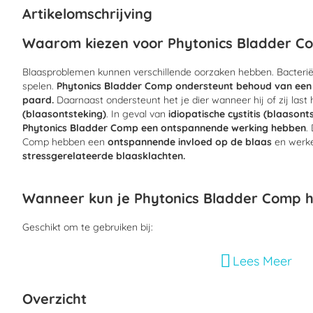
begin
Artikelomschrijving
van
de
Waarom kiezen voor Phytonics Bladder C
afbeeldingen-
gallerij
Blaasproblemen kunnen verschillende oorzaken hebben. Bacteriële
spelen.
Phytonics Bladder Comp ondersteunt behoud van een g
paard.
Daarnaast ondersteunt het je dier wanneer hij of zij last
(blaasontsteking)
. In geval van
idiopatische cystitis (blaason
Phytonics Bladder Comp een ontspannende werking hebben
.
Comp hebben een
ontspannende invloed op de blaas
en werk
stressgerelateerde blaasklachten.
Wanneer kun je Phytonics Bladder Comp h
Geschikt om te gebruiken bij:
Hond, kat en paard
Lees Meer
Bacteriële cystitis (blaasontsteking)
Overzicht
Idiopatische cystitis (blaasontsteking zonder bekende oorza