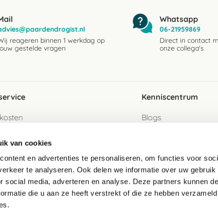
Mail
Whatsapp
advies@paardendrogist.nl
06-21959869
Wij reageren binnen 1 werkdag op
Direct in contact 
jouw gestelde vragen
onze collega's
service
Kenniscentrum
kosten
Blogs
ervice
Ingredientenwijzer
ik van cookies
jzen
Merken
ontent en advertenties te personaliseren, om functies voor soci
erkeer te analyseren. Ook delen we informatie over uw gebruik
turen als gast
or social media, adverteren en analyse. Deze partners kunnen 
ormatie die u aan ze heeft verstrekt of die ze hebben verzameld
e
es.
telde vragen