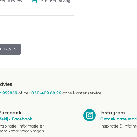
 Een Review
Stel Een Vraag
SCHRIJVEN
advies
21959869
of bel:
050-409 69 96
onze klantenservice
Facebook
Instagram
Bekijk Facebook
Ontdek onze stor
Inspiratie, informatie en
Inspiratie & inform
bereikbaar voor vragen