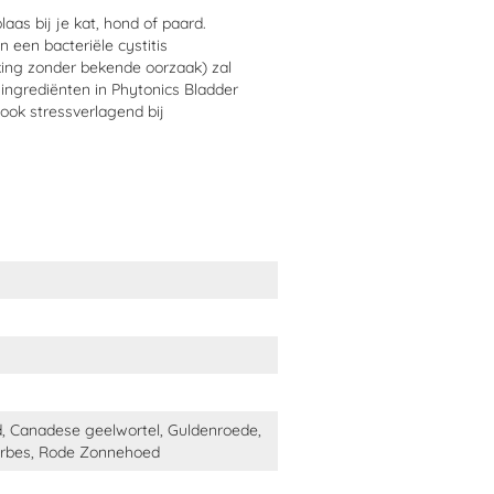
s.
s bij je kat, hond of paard.
n een bacteriële cystitis
eking zonder bekende oorzaak) zal
dder Comp?
ngrediënten in Phytonics Bladder
ok stressverlagend bij
er bekende oorzaak)
ienen?
d, Canadese geelwortel, Guldenroede,
urbes, Rode Zonnehoed