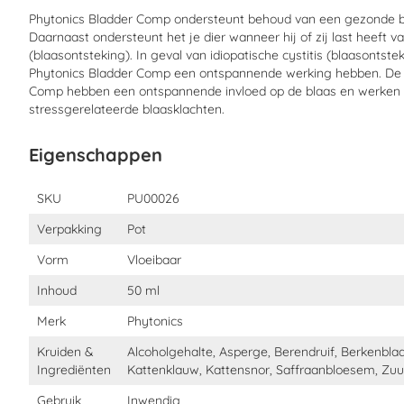
Raadpleeg voor gebruik bij dracht en lactatie altijd een dierenart
Phytonics Bladder Comp ondersteunt behoud van een gezonde blaa
Daarnaast ondersteunt het je dier wanneer hij of zij last heeft va
(blaasontsteking). In geval van idiopatische cystitis (blaasontst
Wat zijn de voordelen van Phytonics Bla
Phytonics Bladder Comp een ontspannende werking hebben. De i
Comp hebben een ontspannende invloed op de blaas en werken o
stressgerelateerde blaasklachten.
Ondersteunt behoud van een gezonde blaas
Ondersteunt bij een bacteriële cystitis (blaasontsteking)
Eigenschappen
Ondersteunt bij idiopatische cystitis (blaasontsteking zond
Eigenschappen
Onstpannende invloed op de blaas
SKU
PU00026
Stressverlagend bij stressgerelateerde blaasklachten
Verpakking
Pot
Vorm
Vloeibaar
Hoe moet je Phytonics Bladder Comp toed
Inhoud
50 ml
Merk
Phytonics
Gebruiksaanwijzing:
Paard 10-15 druppels
Kruiden &
Alcoholgehalte, Asperge, Berendruif, Berkenbla
Hond 5-10 druppels
Ingrediënten
Kattenklauw, Kattensnor, Saffraanbloesem, Zu
Kat 2-5 druppels
Gebruik
Inwendig