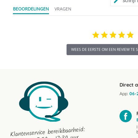
Schrijf
BEOORDELINGEN
VRAGEN
WEES DE EERSTE OM EEN REVIEW TE 
Direct 
App:
06-
Klantenservice bereikbaarheid: