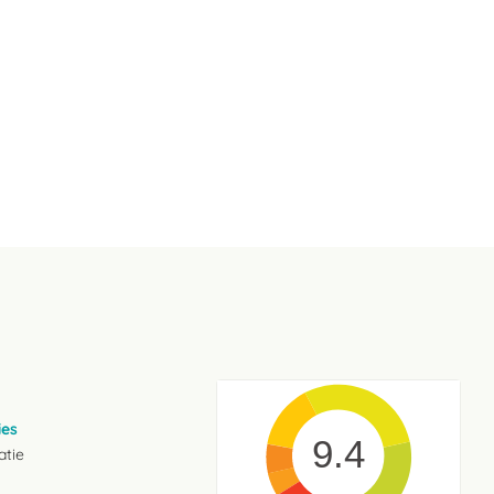
ies
9.4
atie