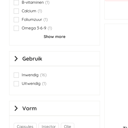
B-vitaminen
1
item
Calcium
1
item
Foliumzuur
1
item
Omega 3-6-9
1
item
Show more
Gebruik
Inwendig
16
items
Uitwendig
1
item
Vorm
Capsules
Injector
Olie