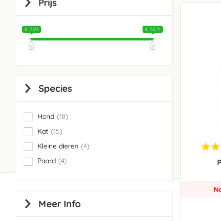
Prijs
€ 7,93
€ 53,15
Species
Hond
18
items
Kat
15
items
Kleine dieren
4
items
Paard
4
P
items
No
Meer Info