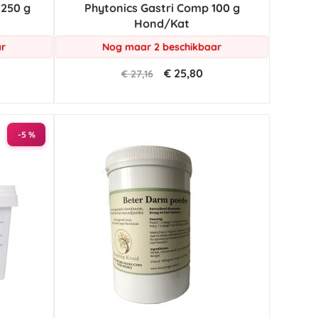
 250 g
Phytonics Gastri Comp 100 g
Hond/Kat
ar
Nog maar 2 beschikbaar
€ 25,80
€ 27,16
-5 %