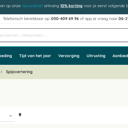
aan op onze
nieuwsbrief
ontvang
10% korting
voor je eerst volgende b
j
Telefonisch bereikbaar op:
050-409 69 96
of app
e vraag naar
06-2
oeding
Tijd van het jaar
Verzorging
Uitrusting
Aanbied
Spijsvertering
Van
hoog
naar