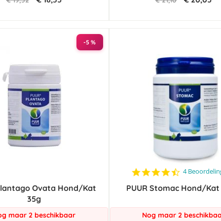
€ 19,32
€ 21,10
-5 %
4.5
4 Beoordeli
star
lantago Ovata Hond/Kat
PUUR Stomac Hond/Kat 
rating
35g
g maar 2 beschikbaar
Nog maar 2 beschikba