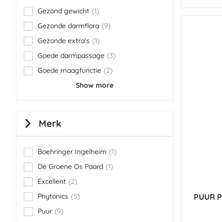
Gezond gewicht
1
item
Gezonde darmflora
9
items
Gezonde extra's
1
item
Goede darmpassage
3
items
Goede maagfunctie
2
items
Show more
Merk
Boehringer Ingelheim
1
item
De Groene Os Paard
1
item
Excellent
2
items
Phytonics
5
PUUR P
items
Puur
9
items