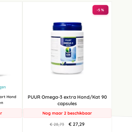
-5 %
ngen
PUUR Omega-3 extra Hond/Kat 90
ort Hond
en
capsules
r
Nog maar 2 beschikbaar
€ 27,29
€ 28,73