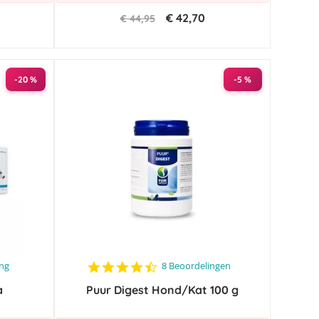
€ 42,70
€ 44,95
-20 %
-5 %
4.5
ing
8 Beoordelingen
star
a
Puur Digest Hond/Kat 100 g
rating