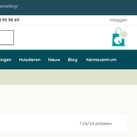
estelling!
1 95 98 69
Inloggen
Winke
ingen
Huisdieren
Nieuw
Blog
Kenniscentrum
1
-
24
/
24
artikelen