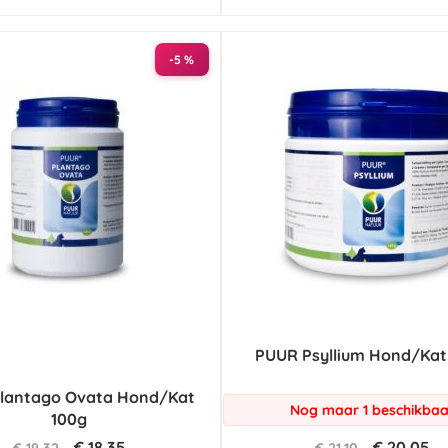
-5 %
PUUR Psyllium Hond/Kat 
lantago Ovata Hond/Kat
Nog maar 1 beschikbaa
100g
€ 18,35
€ 20,05