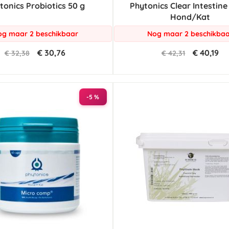
tonics Probiotics 50 g
Phytonics Clear Intestine
Hond/Kat
g maar 2 beschikbaar
Nog maar 2 beschikba
€ 30,76
€ 40,19
€ 32,38
€ 42,31
-5 %