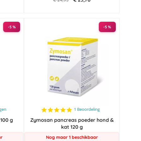
€ 24,95
-5 %
-5 %
5.0
ngen
1 Beoordeling
star
100 g
Zymosan pancreas poeder hond &
rating
kat 120 g
ar
Nog maar 1 beschikbaar