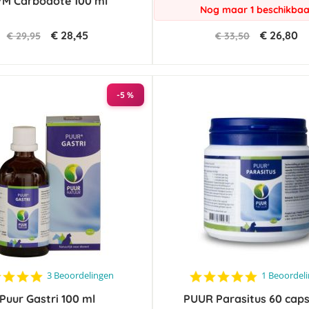
M Carbodote 100 ml
Nog maar 1 beschikbaa
€ 28,45
€ 26,80
€ 29,95
€ 33,50
-5 %
5.0
5.0
3 Beoordelingen
1 Beoordel
star
star
Puur Gastri 100 ml
rating
PUUR Parasitus 60 caps
rating