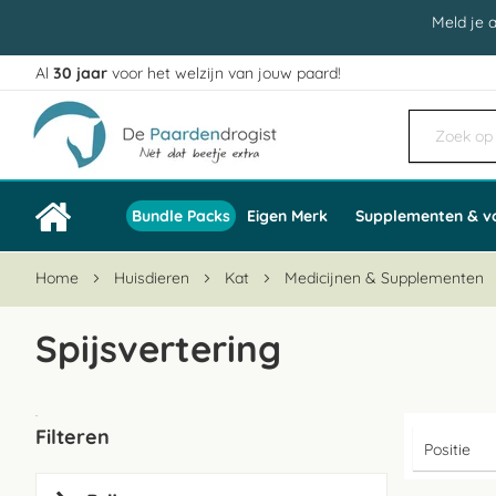
Meld je 
Al
30 jaar
voor het welzijn van jouw paard!
Ga
naar
de
inhoud
Bundle Packs
Eigen Merk
Supplementen & v
Home
Huisdieren
Kat
Medicijnen & Supplementen
Spijsvertering
Filteren