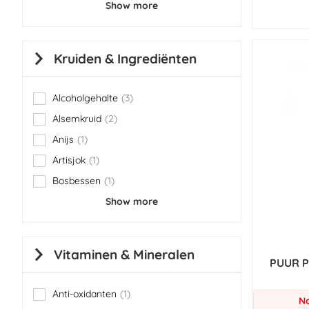
Show more
Kruiden & Ingrediënten
Alcoholgehalte
3
items
Alsemkruid
2
items
Anijs
1
item
Artisjok
1
item
Bosbessen
1
item
Show more
Vitaminen & Mineralen
PUUR P
Anti-oxidanten
1
item
No