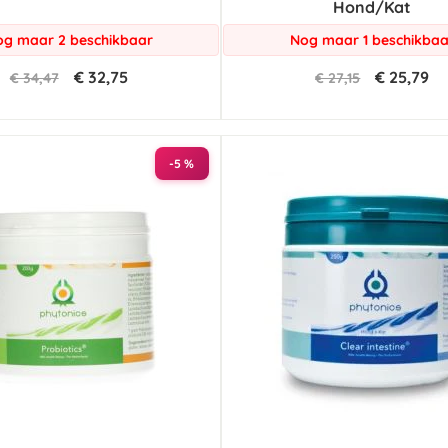
Hond/Kat
g maar 2 beschikbaar
Nog maar 1 beschikbaa
€ 32,75
€ 25,79
€ 34,47
€ 27,15
-5 %