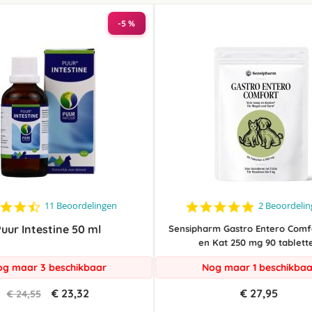
laag
sorteren
-5 %
4.7
5.0
11 Beoordelingen
2 Beoordeli
star
star
uur Intestine 50 ml
rating
rating
Sensipharm Gastro Entero Comf
en Kat 250 mg 90 tablett
g maar 3 beschikbaar
Nog maar 1 beschikbaa
€ 23,32
€ 27,95
€ 24,55