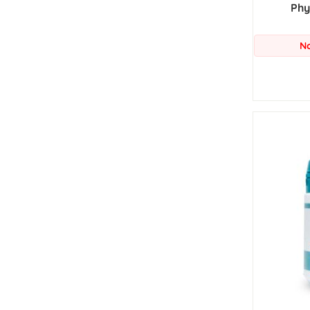
Phy
No