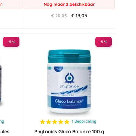
r
Nog maar 2 beschikbaar
€ 19,05
€ 20,05
-5 %
-5 %
5.0
ing
1 Beoordeling
star
ules
Phytonics Gluco Balance 100 g
rating