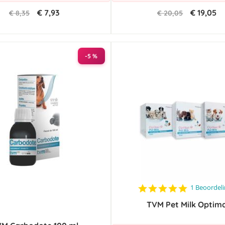
€ 7,93
€ 19,05
€ 8,35
€ 20,05
-5 %
5.0
1 Beoordel
star
TVM Pet Milk Optim
rating