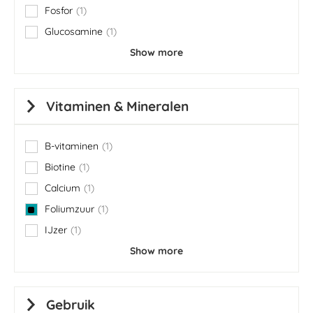
Fosfor
1
item
Glucosamine
1
item
Show more
Vitaminen & Mineralen
B-vitaminen
1
item
Biotine
1
item
Calcium
1
item
Foliumzuur
1
item
IJzer
1
item
Show more
Gebruik