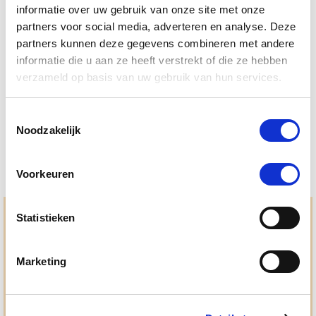
informatie over uw gebruik van onze site met onze
partners voor social media, adverteren en analyse. Deze
4.5
6 Beoordelingen
partners kunnen deze gegevens combineren met andere
star
Puur Muscle Mass Hond/Kat
rating
informatie die u aan ze heeft verstrekt of die ze hebben
verzameld op basis van uw gebruik van hun services.
Nog maar 1 beschikbaar
€ 74,44
€ 78,36
Toestemmingsselectie
Noodzakelijk
Voorkeuren
Statistieken
Hulp en advies nodig?
Jouw paard gezond houden en krijgen. Dat is waar we het
allemaal voor doen. Bij De Paardendrogist worden we
Marketing
gedreven door onze visie: het leveren van producten van
topkwaliteit, uitgebreide informatieverstrekking en
"ouderwetse" service. Wij helpen je graag, doen wat wij
beloven en rusten pas als jij tevreden bent; dat menen we en