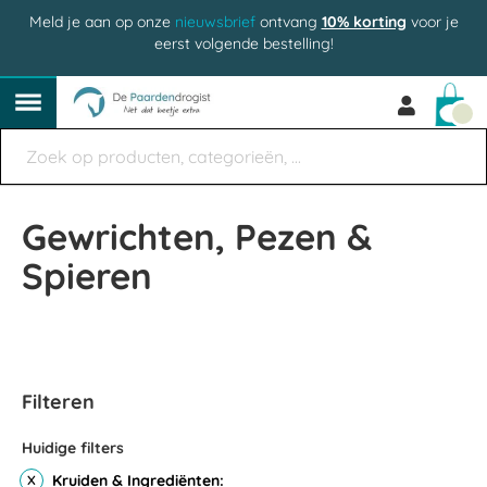
Meld je aan op onze
nieuwsbrief
ontvang
10% korting
voor je
eerst volgende bestelling!
Win
Gewrichten, Pezen &
Spieren
Filteren
Huidige filters
Kruiden & Ingrediënten