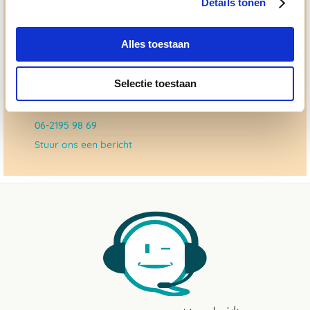
Details tonen
dat checken we ook.
Alles toestaan
Ma. t/m vrij 8:30 - 17:30 uur
050 - 409 69 96
Selectie toestaan
advies@paardendrogist.nl
Whatsapp met ons
06-2195 98 69
Stuur ons een bericht