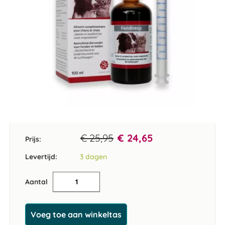
Ga
naar
het
€ 25,95
€ 24,65
Prijs:
begin
van
Levertijd:
3 dagen
de
afbeeldingen-
Aantal
gallerij
Voeg toe aan winkeltas