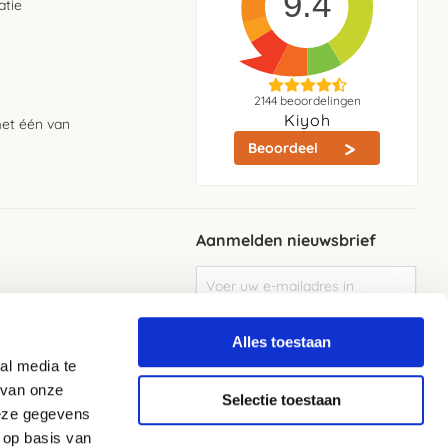
9.4
atie
2144
beoordelingen
Kiyoh
met één van
Beoordeel
Aanmelden nieuwsbrief
Abonneer
u
op
Meld je aan
onze
Alles toestaan
nieuwsbrief
al media te
Elke week de beste acties en het laaste
nieuws in je eigen mailbox
 van onze
Selectie toestaan
deze gegevens
 op basis van