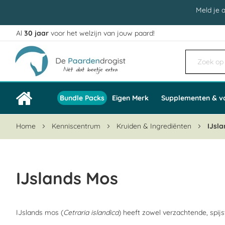
Meld je 
Al
30 jaar
voor het welzijn van jouw paard!
Ga
naar
de
inhoud
Bundle Packs
Eigen Merk
Supplementen & v
Home
Kenniscentrum
Kruiden & Ingrediënten
IJsl
IJslands Mos
IJslands mos (
Cetraria islandica
) heeft zowel verzachtende, spi