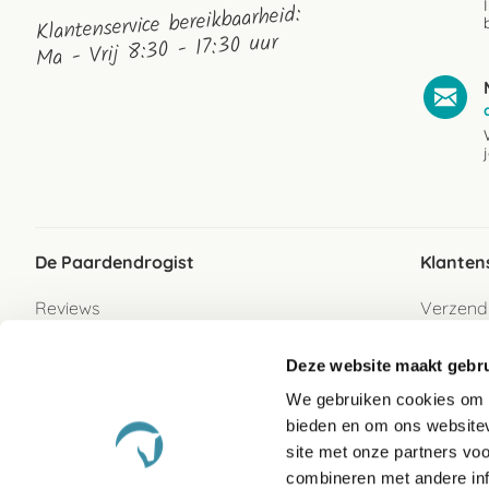
Klantenservice bereikbaarheid:
Ma - Vrij 8:30 - 17:30 uur
De Paardendrogist
Klanten
Reviews
Verzend
Over ons
Bezorgs
Deze website maakt gebru
Vacatures
Betaalwi
We gebruiken cookies om c
Contact
Retour
bieden en om ons websitev
Retour s
site met onze partners vo
combineren met andere inf
Garanti