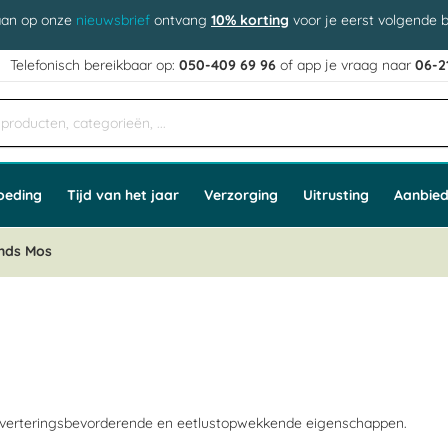
aan op onze
nieuwsbrief
ontvang
10% korting
voor je eerst volgende b
j
Telefonisch bereikbaar op:
050-409 69 96
of app
e vraag naar
06-2
oeding
Tijd van het jaar
Verzorging
Uitrusting
Aanbied
ands Mos
jsverteringsbevorderende en eetlustopwekkende eigenschappen.