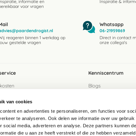
Inspiratie, informatie en
Inspiratie & inform
bereikbaar voor vragen
Mail
Whatsapp
advies@paardendrogist.nl
06-21959869
Wij reageren binnen 1 werkdag op
Direct in contact 
jouw gestelde vragen
onze collega's
service
Kenniscentrum
kosten
Blogs
ervice
Ingredientenwijzer
ik van cookies
jzen
Merken
ontent en advertenties te personaliseren, om functies voor soci
erkeer te analyseren. Ook delen we informatie over uw gebruik
turen als gast
or social media, adverteren en analyse. Deze partners kunnen 
ormatie die u aan ze heeft verstrekt of die ze hebben verzameld
e