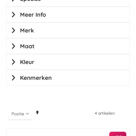
Meer Info
Merk
Maat
Kleur
Kenmerken
Van
4
artikelen
hoog
naar
laag
sorteren