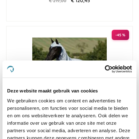
€ 120,45
€ 219,00
-45 %
Deze website maakt gebruik van cookies
We gebruiken cookies om content en advertenties te
personaliseren, om functies voor social media te bieden
en om ons websiteverkeer te analyseren. Ook delen we
4.3
6 Beoordelingen
star
informatie over uw gebruik van onze site met onze
Vliegendeken Bucas Buzz Off X 125/165
rating
partners voor social media, adverteren en analyse. Deze
partners kunnen deze gegevens combineren met andere
Nog maar 1 beschikbaar