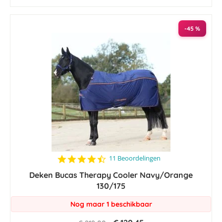
-45 %
4.4
11 Beoordelingen
star
Deken Bucas Therapy Cooler Navy/Orange
rating
130/175
Nog maar 1 beschikbaar