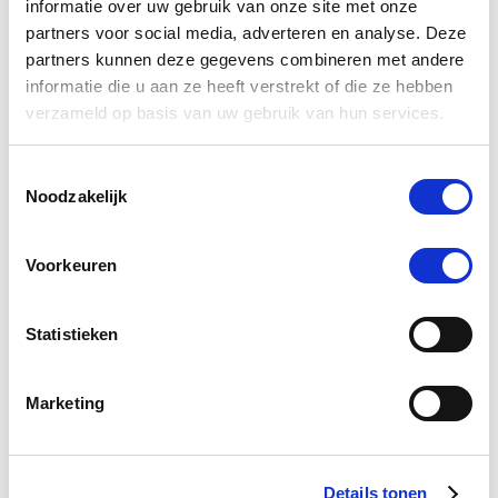
informatie over uw gebruik van onze site met onze
partners voor social media, adverteren en analyse. Deze
Phytonics Back Spray 250 ml
partners kunnen deze gegevens combineren met andere
Nog maar 1 beschikbaar
informatie die u aan ze heeft verstrekt of die ze hebben
verzameld op basis van uw gebruik van hun services.
€ 34,73
€ 36,56
Toestemmingsselectie
Noodzakelijk
Voorkeuren
Statistieken
Marketing
Details tonen