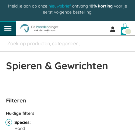
Meld je aan op onze
nieuwsbrief
ontvang
10% korting
voor je
eerst volgende bestelling!
Win
Spieren & Gewrichten
Filteren
Huidige filters
Species
Hond