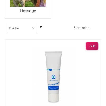
Massage
Van
3
artikelen
hoog
naar
laag
sorteren
-5 %