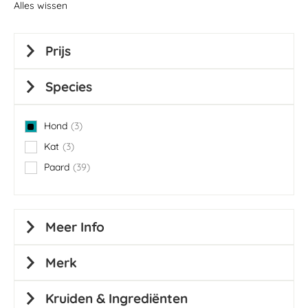
Alles wissen
Prijs
Species
Hond
3
items
Kat
3
items
Paard
39
items
Meer Info
Merk
Kruiden & Ingrediënten