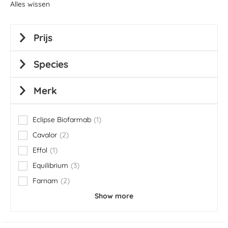
Alles wissen
Prijs
Species
Merk
Eclipse Biofarmab
1
item
Cavalor
2
items
Effol
1
item
Equilibrium
3
items
Farnam
2
items
Show more