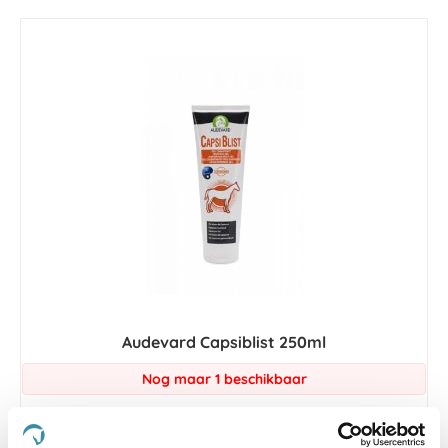
laag
sorteren
Audevard Capsiblist 250ml
Nog maar 1 beschikbaar
€ 36,90