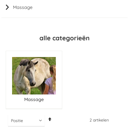
Massage
alle categorieën
Massage
Van
2
artikelen
hoog
naar