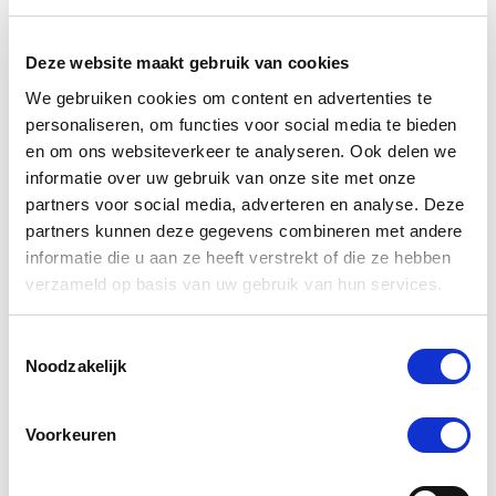
Deze website maakt gebruik van cookies
We gebruiken cookies om content en advertenties te
personaliseren, om functies voor social media te bieden
en om ons websiteverkeer te analyseren. Ook delen we
informatie over uw gebruik van onze site met onze
partners voor social media, adverteren en analyse. Deze
partners kunnen deze gegevens combineren met andere
informatie die u aan ze heeft verstrekt of die ze hebben
verzameld op basis van uw gebruik van hun services.
Toestemmingsselectie
Noodzakelijk
5.0
2 Beoordelingen
star
Audevard Ekylaxyl 250ml
rating
Voorkeuren
Nog maar 2 beschikbaar