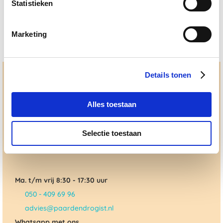
€ 38,50
Statistieken
Marketing
Details tonen
Hulp en advies nodig?
Jouw paard gezond houden en krijgen. Dat is waar we het
Alles toestaan
allemaal voor doen. Bij De Paardendrogist worden we
gedreven door onze visie: het leveren van producten van
topkwaliteit, uitgebreide informatieverstrekking en
"ouderwetse" service. Wij helpen je graag, doen wat wij
Selectie toestaan
beloven en rusten pas als jij tevreden bent; dat menen we en
dat checken we ook.
Ma. t/m vrij 8:30 - 17:30 uur
050 - 409 69 96
advies@paardendrogist.nl
Whatsapp met ons