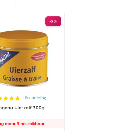
hoog
naar
laag
sorteren
-5 %
5.0
1 Beoordeling
star
ogena Uierzalf 300g
rating
g maar 3 beschikbaar