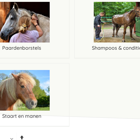
Paardenborstels
Shampoos & conditi
Staart en manen
Van