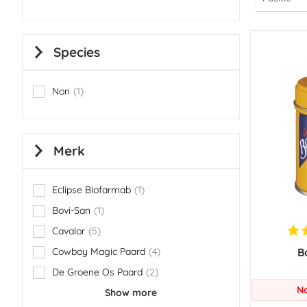
Species
Non
1
item
Merk
Eclipse Biofarmab
1
item
Bovi-San
1
item
Cavalor
5
items
Cowboy Magic Paard
4
B
items
De Groene Os Paard
2
items
No
Show more