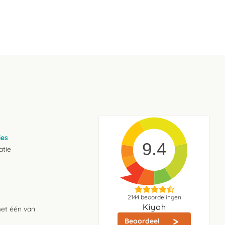
ies
9.4
atie
2144
beoordelingen
Kiyoh
met één van
Beoordeel