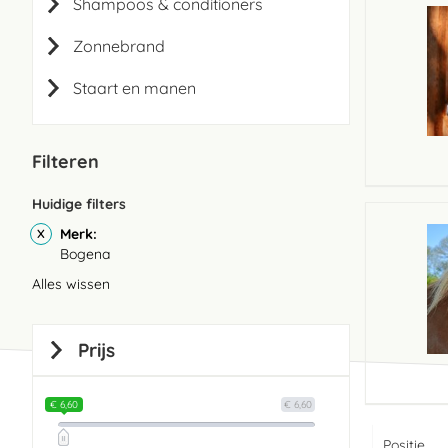
Shampoos & conditioners
Zonnebrand
Staart en manen
Filteren
Huidige filters
Merk
Bogena
Alles wissen
Prijs
€ 6,60
€ 6,60