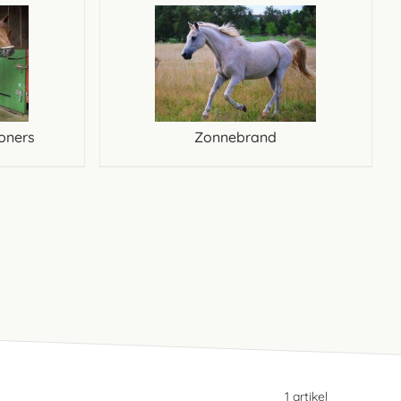
oners
Zonnebrand
1
artikel