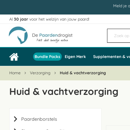
Meld je 
Al
30 jaar
voor het welzijn van jouw paard!
Ga
naar
de
inhoud
Bundle Packs
Eigen Merk
Supplementen & v
Home
Verzorging
Huid & vachtverzorging
Huid & vachtverzorging
Paardenborstels