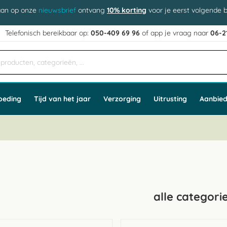
aan op onze
nieuwsbrief
ontvang
10% korting
voor je eerst volgende b
j
Telefonisch bereikbaar op:
050-409 69 96
of app
e vraag naar
06-2
oeding
Tijd van het jaar
Verzorging
Uitrusting
Aanbied
alle categori