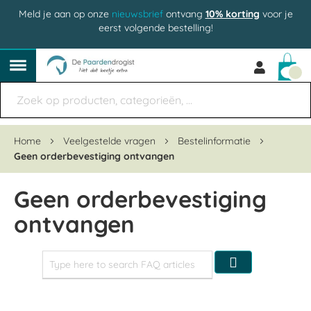
Meld je aan op onze
nieuwsbrief
ontvang
10% korting
voor je
eerst volgende bestelling!
Win
Home
Veelgestelde vragen
Bestelinformatie
Geen orderbevestiging ontvangen
Geen orderbevestiging
ontvangen
Zoeken