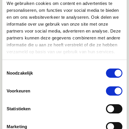
We gebruiken cookies om content en advertenties te
personaliseren, om functies voor social media te bieden
en om ons websiteverkeer te analyseren. Ook delen we
informatie over uw gebruik van onze site met onze
partners voor social media, adverteren en analyse. Deze
partners kunnen deze gegevens combineren met andere
Klantenservice bereikbaarheid:
informatie die u aan ze heeft verstrekt of die ze hebben
Ma - Vrij 8:30 - 17:30 uur
verzameld op basis van uw gebruik van hun services.
Direct advies
Toestemmingsselectie
Noodzakelijk
App:
06-21959869
of bel:
050-409 69 96
onze klantenservice
Voorkeuren
Facebook
Bekijk Facebook
Inspiratie, informatie en bereikbaar voor vragen
Statistieken
Instagram
Marketing
Ontdek onze stories