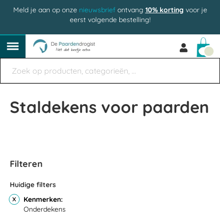
Meld je aan op onze
nieuwsbrief
ontvang
10% korting
voor je
eerst volgende bestelling!
Win
Staldekens voor paarden
Filteren
Huidige filters
Kenmerken
Onderdekens