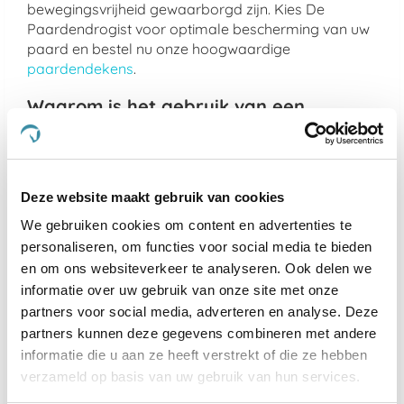
bewegingsvrijheid gewaarborgd zijn. Kies De
Paardendrogist voor optimale bescherming van uw
paard en bestel nu onze hoogwaardige
paardendekens
.
Waarom is het gebruik van een
staldeken belangrijk voor mijn paard?
Het gebruik van een staldeken is cruciaal voor de
gezondheid van je paard omdat het beschermt
Deze website maakt gebruik van cookies
tegen kou en vochtigheid in de stal. Het biedt niet
alleen comfort maar helpt ook om de optimale
We gebruiken cookies om content en advertenties te
lichaamstemperatuur te handhaven, waardoor
personaliseren, om functies voor social media te bieden
spierspanning wordt verminderd en de algehele
en om ons websiteverkeer te analyseren. Ook delen we
welzijn van je paard wordt bevorderd. Bovendien
informatie over uw gebruik van onze site met onze
voorkomt het de groei van ongewenste bacteriën en
partners voor social media, adverteren en analyse. Deze
schimmels die kunnen ontstaan door vochtige
partners kunnen deze gegevens combineren met andere
omgevingen.
informatie die u aan ze heeft verstrekt of die ze hebben
verzameld op basis van uw gebruik van hun services.
Welke dikte moet mijn staldeken
hebben?