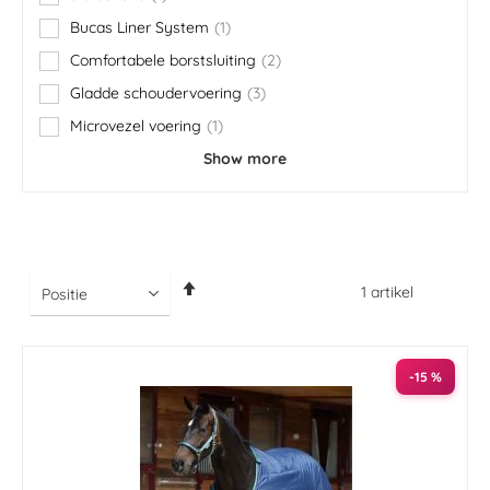
item
Bucas Liner System
1
item
Comfortabele borstsluiting
2
items
Gladde schoudervoering
3
items
Microvezel voering
1
item
Show more
Van
1
artikel
hoog
naar
laag
sorteren
-15 %