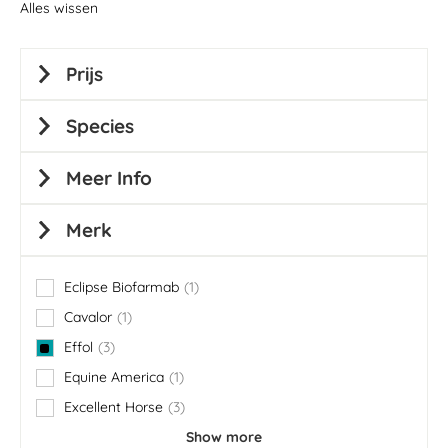
Alles wissen
Prijs
Species
Meer Info
Merk
Eclipse Biofarmab
1
item
Cavalor
1
item
Effol
3
items
Equine America
1
item
Excellent Horse
3
items
Show more