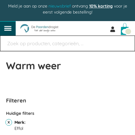
Meld je aan op onze
nieuwsbrief
ontvang
10% korting
voor je
eerst volgende bestelling!
Win
Warm weer
Filteren
Huidige filters
Merk
Effol