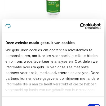
5.0
1 Beoordeling
star
Effol med Cooling-Wash 500 ml
rating
Nog maar 4 beschikbaar
Deze website maakt gebruik van cookies
We gebruiken cookies om content en advertenties te
€ 16,10
€ 16,95
personaliseren, om functies voor social media te bieden
en om ons websiteverkeer te analyseren. Ook delen we
informatie over uw gebruik van onze site met onze
partners voor social media, adverteren en analyse. Deze
-5 %
partners kunnen deze gegevens combineren met andere
informatie die u aan ze heeft verstrekt of die ze hebben
verzameld op basis van uw gebruik van hun services.
Toestemmingsselectie