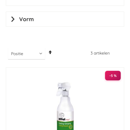
Vorm
Van
3
artikelen
hoog
naar
laag
sorteren
-5 %