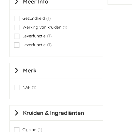
Meer Info
Gezondheid
1
item
Werking van kruiden
1
item
Leverfunctie
1
item
Leverfunctie
1
item
Merk
NAF
1
item
Kruiden & Ingrediënten
Glycine
1