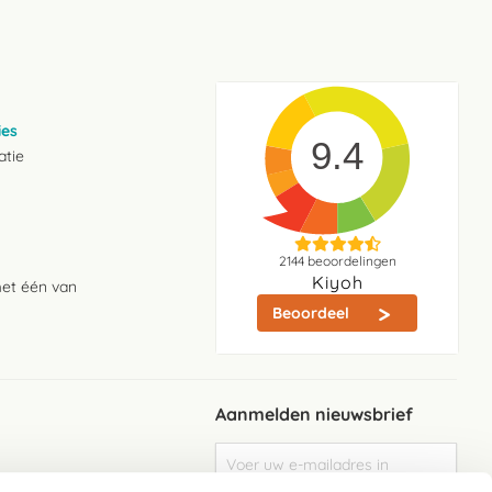
ies
9.4
atie
2144
beoordelingen
Kiyoh
met één van
Beoordeel
Aanmelden nieuwsbrief
Abonneer
u