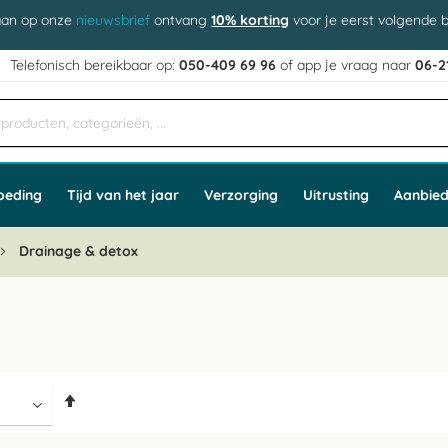
aan op onze
nieuwsbrief
ontvang
10% korting
voor je eerst volgende b
j
Telefonisch bereikbaar op:
050-409 69 96
of app
e vraag naar
06-2
oeding
Tijd van het jaar
Verzorging
Uitrusting
Aanbied
Drainage & detox
Van
hoog
naar