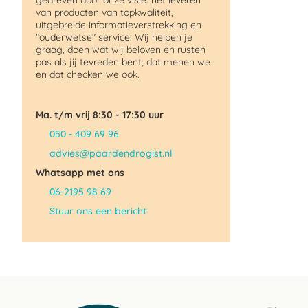
gedreven door onze visie: het leveren
van producten van topkwaliteit,
uitgebreide informatieverstrekking en
"ouderwetse" service. Wij helpen je
graag, doen wat wij beloven en rusten
pas als jij tevreden bent; dat menen we
en dat checken we ook.
Ma. t/m vrij 8:30 - 17:30 uur
050 - 409 69 96
advies@paardendrogist.nl
Whatsapp met ons
06-2195 98 69
Stuur ons een bericht