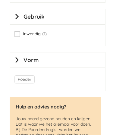
Gebruik
Inwendig
1
item
Vorm
Poeder
Hulp en advies nodig?
Jouw paard gezond houden en krijgen.
Dat is waar we het allemaal voor doen.
Bij De Paardendrogist worden we