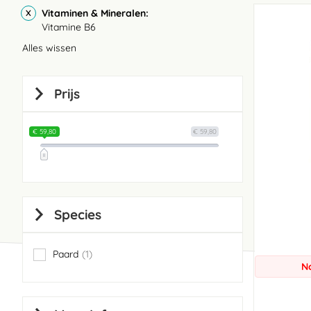
Vitaminen & Mineralen
Vitamine B6
Alles wissen
Prijs
€ 59,80
€ 59,80
Species
Paard
1
item
N