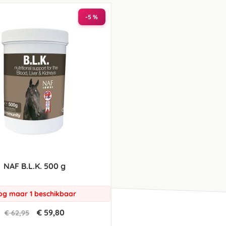
laag
sorteren
-5 %
NAF B.L.K. 500 g
og maar 1 beschikbaar
€ 59,80
€ 62,95