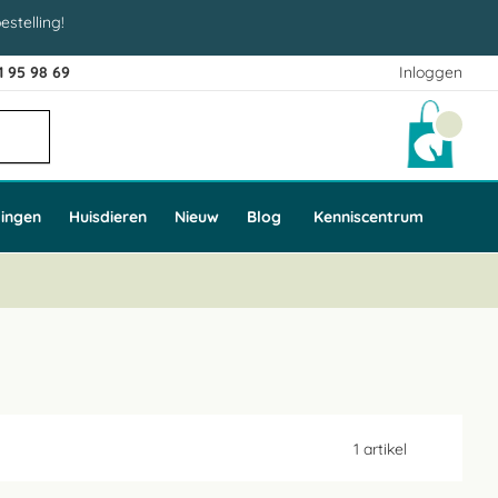
estelling!
1 95 98 69
Inloggen
Winke
ingen
Huisdieren
Nieuw
Blog
Kenniscentrum
1
artikel