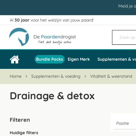
Meld je 
Al
30 jaar
voor het welzijn van jouw paard!
Ga
naar
de
inhoud
Bundle Packs
Eigen Merk
Supplementen & v
Home
Supplementen & voeding
Vitaliteit & weerstand
Drainage & detox
Filteren
Huidige filters