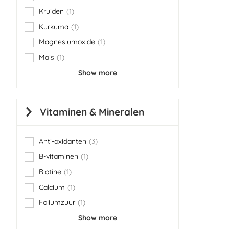
item
Kruiden
1
item
Kurkuma
1
item
Magnesiumoxide
1
item
Mais
1
item
Show more
Vitaminen & Mineralen
Anti-oxidanten
3
items
B-vitaminen
1
item
Biotine
1
item
Calcium
1
item
Foliumzuur
1
item
Show more