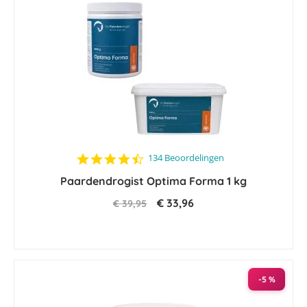
4.5
134 Beoordelingen
star
Paardendrogist Optima Forma 1 kg
rating
€ 33,96
€ 39,95
-5 %