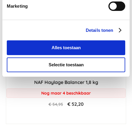
Marketing
Details tonen
Alles toestaan
Selectie toestaan
4.4
44 Beoordelingen
star
NAF Haylage Balancer 1,8 kg
rating
Nog maar 4 beschikbaar
€ 52,20
€ 54,95