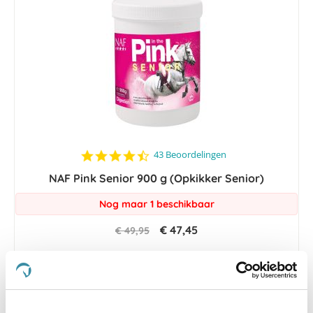
4.5
43 Beoordelingen
star
NAF Pink Senior 900 g (Opkikker Senior)
rating
Nog maar 1 beschikbaar
€ 47,45
€ 49,95
-5 %