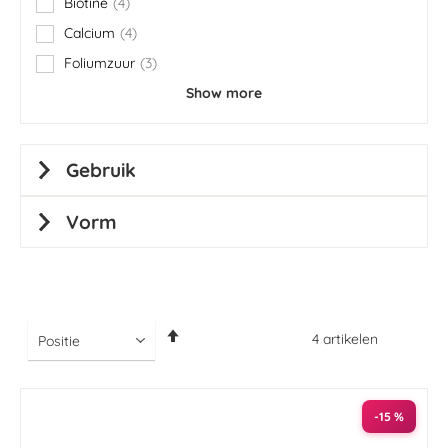
Biotine
4
items
Calcium
4
items
Foliumzuur
3
items
Show more
Gebruik
Vorm
Van
4
artikelen
hoog
naar
laag
sorteren
-15 %