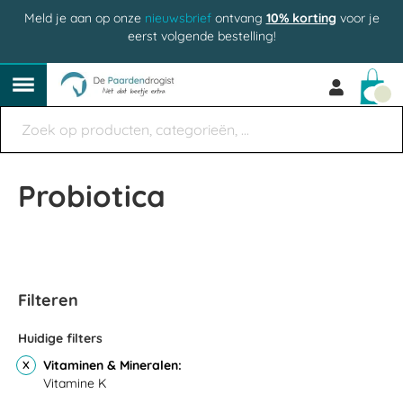
Meld je aan op onze
nieuwsbrief
ontvang
10% korting
voor je
eerst volgende bestelling!
Win
Probiotica
Filteren
Huidige filters
Vitaminen & Mineralen
Vitamine K