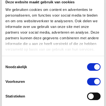
Deze website maakt gebruik van cookies
We gebruiken cookies om content en advertenties te
personaliseren, om functies voor social media te bieden
en om ons websiteverkeer te analyseren. Ook delen we
informatie over uw gebruik van onze site met onze
partners voor social media, adverteren en analyse. Deze
partners kunnen deze gegevens combineren met andere
informatie die u aan ze heeft verstrekt of die ze hebben
verzameld op basis van uw gebruik van hun services.
4.6
81 Beoordelingen
Toestemmingsselectie
star
Noodzakelijk
NAF Pink Powder (Opkikker) 700 g
rating
€ 44,60
€ 46,95
Voorkeuren
Statistieken
-5 %