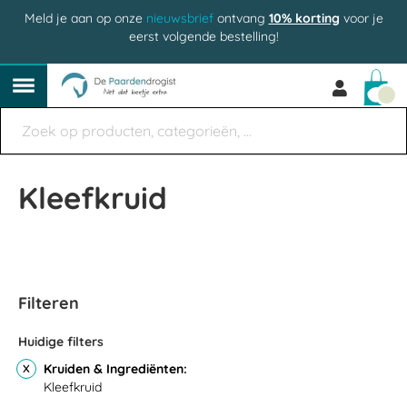
Meld je aan op onze
nieuwsbrief
ontvang
10% korting
voor je
eerst volgende bestelling!
Win
Kleefkruid
Filteren
Huidige filters
Kruiden & Ingrediënten
Kleefkruid