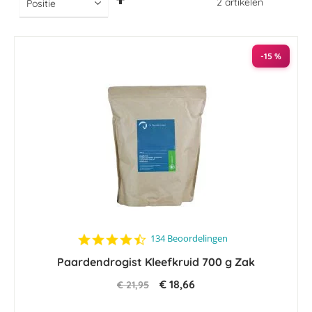
2
artikelen
hoog
naar
laag
sorteren
-15 %
4.6
134 Beoordelingen
star
Paardendrogist Kleefkruid 700 g Zak
rating
€ 18,66
€ 21,95