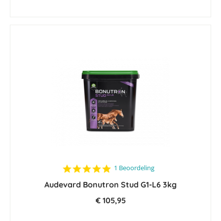
5.0
1 Beoordeling
star
Audevard Bonutron Stud G1-L6 3kg
rating
€ 105,95