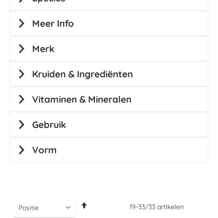
Meer Info
Merk
Kruiden & Ingrediënten
Vitaminen & Mineralen
Gebruik
Vorm
Van
19
-
33
/
33
artikelen
hoog