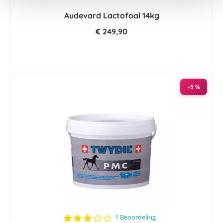
Audevard Lactofoal 14kg
€ 249,90
-5 %
3.0
1 Beoordeling