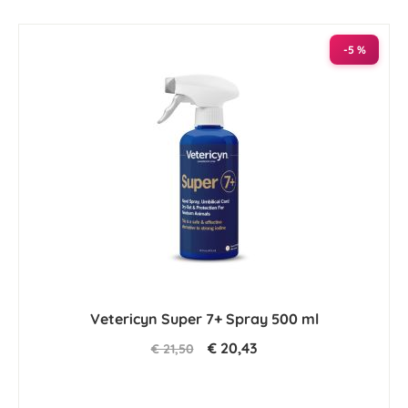
naar
laag
sorteren
-5 %
Vetericyn Super 7+ Spray 500 ml
€ 20,43
€ 21,50