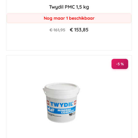
star
Twydil PMC 1,5 kg
rating
Nog maar 1 beschikbaar
€ 153,85
€ 161,95
-5 %