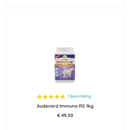
5.0
1 Beoordeling
star
Audevard Immuno RS 1kg
rating
€ 49,50