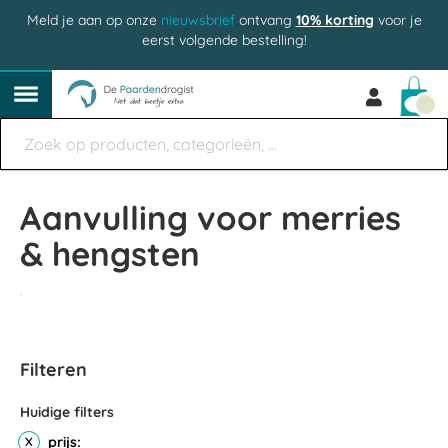
Meld je aan op onze
nieuwsbrief
ontvang
10% korting
voor je
eerst volgende bestelling!
Win
Aanvulling voor merries
& hengsten
Filteren
Huidige filters
prijs