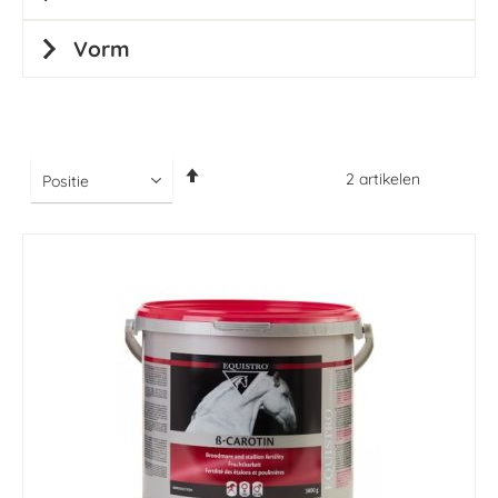
Vorm
Van
2
artikelen
hoog
naar
laag
sorteren