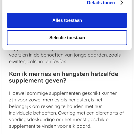
Details tonen
Welke voedingsstoffen zijn belangrijk
voor jonge hengsten in groei?
Alles toestaan
Jonge hengsten in groei hebben extra
voedingsstoffen nodig om een gezonde
Selectie toestaan
ontwikkeling te ondersteunen. Zoek naar
supplementen die specifiek zijn samengesteld om te
voorzien in de behoeften van jonge paarden, zoals
eiwitten, calcium en fosfor.
Kan ik merries en hengsten hetzelfde
supplement geven?
Hoewel sommige supplementen geschikt kunnen
zijn voor zowel merries als hengsten, is het
belangrijk om rekening te houden met hun
individuele behoeften. Overleg met een dierenarts of
voedingsdeskundige om het meest geschikte
supplement te vinden voor elk paard.