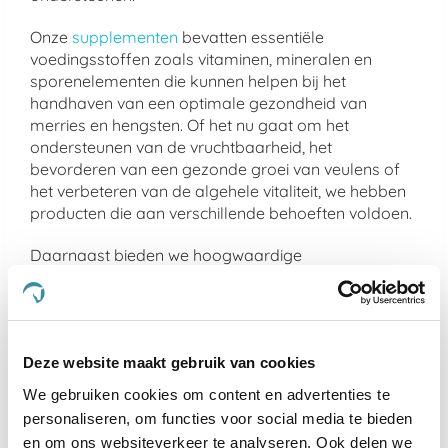
Onze
supplementen
bevatten essentiële
voedingsstoffen zoals vitaminen, mineralen en
sporenelementen die kunnen helpen bij het
handhaven van een optimale gezondheid van
merries en hengsten. Of het nu gaat om het
ondersteunen van de vruchtbaarheid, het
bevorderen van een gezonde groei van veulens of
het verbeteren van de algehele vitaliteit, we hebben
producten die aan verschillende behoeften voldoen.
Daarnaast bieden we hoogwaardige
voedingsproducten
voor paarden, van speciale
voedingsstoffen voor drachtige merries tot
supplementen die de dekkwaliteit van hengsten
kunnen verbeteren. We streven ernaar om
Deze website maakt gebruik van cookies
producten van de hoogste kwaliteit aan te bieden
die voldoen aan de unieke behoeften van deze
We gebruiken cookies om content en advertenties te
speciale paarden. Ontdek hoe onze aanvullende
personaliseren, om functies voor social media te bieden
producten kunnen bijdragen aan de gezondheid,
en om ons websiteverkeer te analyseren. Ook delen we