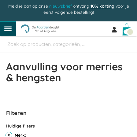
Meld je aan op onze
nieuwsbrief
ontvang
10% korting
voor je
eerst volgende bestelling!
Win
Aanvulling voor merries
& hengsten
Filteren
Huidige filters
Merk