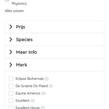
Phytonics
Alles wissen
Prijs
Species
Meer Info
Merk
Eclipse Biofarmab
1
item
De Groene Os Paard
1
item
Equine America
2
items
Excellent
1
item
Excellent Horse
1