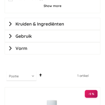
item
Show more
Kruiden & Ingrediënten
Gebruik
Vorm
Van
1
artikel
hoog
naar
laag
sorteren
-5 %