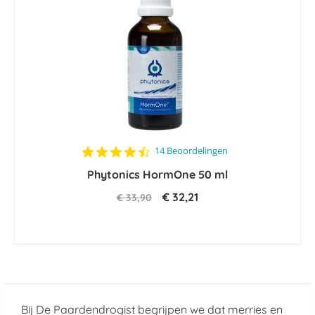
4.7
14 Beoordelingen
star
Phytonics HormOne 50 ml
rating
€ 32,21
€ 33,90
Bij De Paardendrogist begrijpen we dat merries en