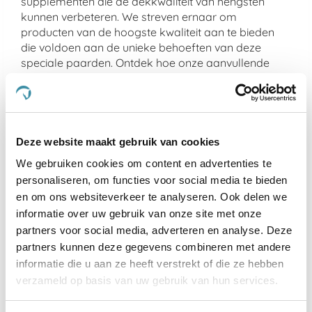
supplementen die de dekkwaliteit van hengsten
kunnen verbeteren. We streven ernaar om
producten van de hoogste kwaliteit aan te bieden
die voldoen aan de unieke behoeften van deze
speciale paarden. Ontdek hoe onze aanvullende
producten kunnen bijdragen aan de gezondheid,
vruchtbaarheid en prestaties van merries en
hengsten.
Welke supplementen zijn geschikt voor
Deze website maakt gebruik van cookies
drachtige merries?
We gebruiken cookies om content en advertenties te
personaliseren, om functies voor social media te bieden
Voor drachtige merries zijn supplementen met extra
en om ons websiteverkeer te analyseren. Ook delen we
vitaminen en mineralen essentieel om de
gezondheid van zowel de merrie als het ongeboren
informatie over uw gebruik van onze site met onze
veulen te ondersteunen. Kies voor supplementen die
partners voor social media, adverteren en analyse. Deze
specifiek zijn samengesteld voor drachtige paarden.
partners kunnen deze gegevens combineren met andere
informatie die u aan ze heeft verstrekt of die ze hebben
Hoe kan ik de vruchtbaarheid van mijn
verzameld op basis van uw gebruik van hun services.
hengst verbeteren?