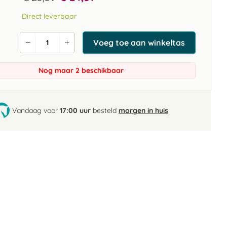
Direct leverbaar
Voeg toe aan winkeltas
Verlaag
Verhoog
de
de
aantal
aantal
Nog maar 2 beschikbaar
Vandaag voor
17:00 uur
besteld
morgen in huis