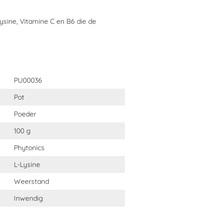
narts.
ysine, Vitamine C en B6 die de
sine Comp?
PU00036
Pot
Poeder
100 g
dienen?
Phytonics
L-Lysine
Weerstand
Inwendig
gram.
 over het voer worden gegeven.