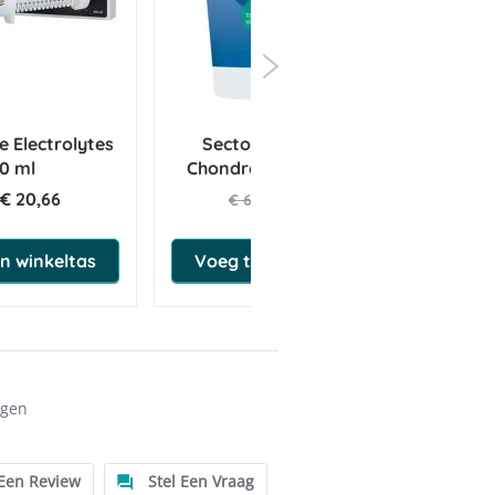
orbinezuur), L-Lysine.
e Electrolytes
Sectolin Glucosamine,
60 ml
Chondroitine en MSM 1 kg
€ 20,66
€ 58,60
€ 68,95
n winkeltas
Voeg toe aan winkeltas
ngen
 Een Review
Stel Een Vraag