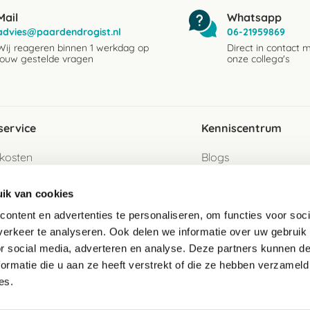
Mail
Whatsapp
advies@paardendrogist.nl
06-21959869
Wij reageren binnen 1 werkdag op
Direct in contact 
jouw gestelde vragen
onze collega's
service
Kenniscentrum
kosten
Blogs
ervice
Ingredientenwijzer
ik van cookies
jzen
Merken
ontent en advertenties te personaliseren, om functies voor soci
erkeer te analyseren. Ook delen we informatie over uw gebruik
turen als gast
or social media, adverteren en analyse. Deze partners kunnen 
ormatie die u aan ze heeft verstrekt of die ze hebben verzameld
e
es.
telde vragen