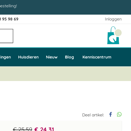
estelling!
1 95 98 69
Inloggen
Winke
ingen
Huisdieren
Nieuw
Blog
Kenniscentrum
Deel artikel:
€ 25,59
€ 24,31