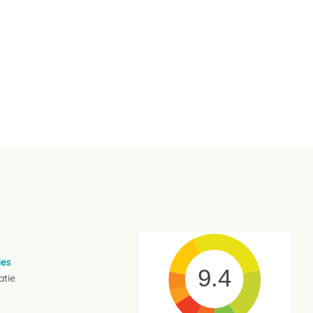
ies
9.4
atie