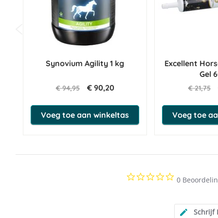
5-20 °C. Buiten bereik van kinderen bewaren.
Wat zit er in Phytonics L-Lysine Comp?
Samenstelling:
Vitamine B6 (Pyridocxine HCI), Vitamine C (L-asc
Synovium Agility 1 kg
Excellent Hors
Gel 
€ 90,20
€ 94,95
€ 21,75
Voeg toe aan winkeltas
Voeg toe aa
0.0
0 Beoordeli
star
rating
Schrijf