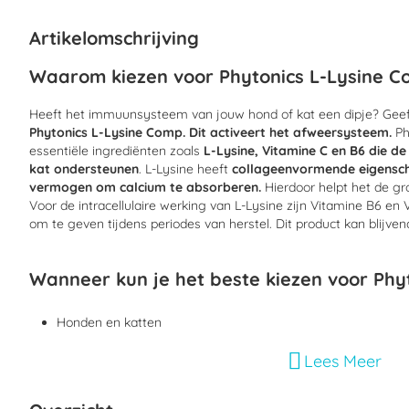
begin
van
Artikelomschrijving
de
afbeeldingen-
Waarom kiezen voor Phytonics L-Lysine 
gallerij
Heeft het immuunsysteem van jouw hond of kat een dipje? Gee
Phytonics L-Lysine Comp.
Dit activeert het afweersysteem.
Ph
essentiële ingrediënten zoals
L-Lysine, Vitamine C en B6 die de
kat ondersteunen
. L-Lysine heeft
collageenvormende eigensch
vermogen om calcium te absorberen.
Hierdoor helpt het de gr
Voor de intracellulaire werking van L-Lysine zijn Vitamine B6 e
om te geven tijdens periodes van herstel. Dit product kan blijv
Wanneer kun je het beste kiezen voor Phy
Honden en katten
Honden en katten met een verminderde afweer of verzwa
Lees Meer
Herpesvirus en virusinfecties