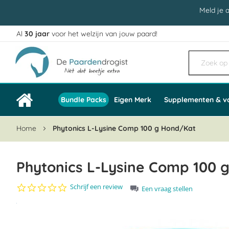
Meld je 
Al
30 jaar
voor het welzijn van jouw paard!
Ga
naar
de
inhoud
Bundle Packs
Eigen Merk
Supplementen & v
Home
Phytonics L-Lysine Comp 100 g Hond/Kat
Phytonics L-Lysine Comp 100 
0.0
Schrijf een review
Een vraag stellen
star
Ga
rating
naar
het