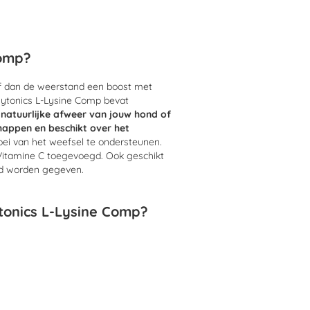
Comp?
f dan de weerstand een boost met
ytonics L-Lysine Comp bevat
 natuurlijke afweer van jouw hond of
appen en beschikt over het
oei van het weefsel te ondersteunen.
n Vitamine C toegevoegd. Ook geschikt
end worden gegeven.
tonics L-Lysine Comp?
kt immuunsysteem