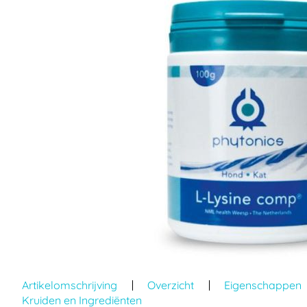
einde
van
de
afbeeldingen-
gallerij
Ga
naar
Artikelomschrijving
Overzicht
Eigenschappen
het
Kruiden en Ingrediënten