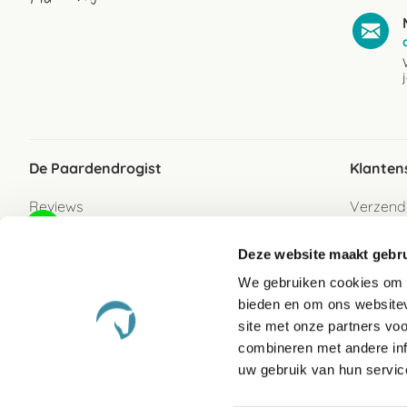
De Paardendrogist
Klanten
Reviews
Verzend
Over ons
Bezorgs
Deze website maakt gebru
Vacatures
Betaalwi
We gebruiken cookies om c
Contact
Retour
bieden en om ons websitev
Retour s
site met onze partners vo
combineren met andere inf
Garanti
uw gebruik van hun servic
Veelges