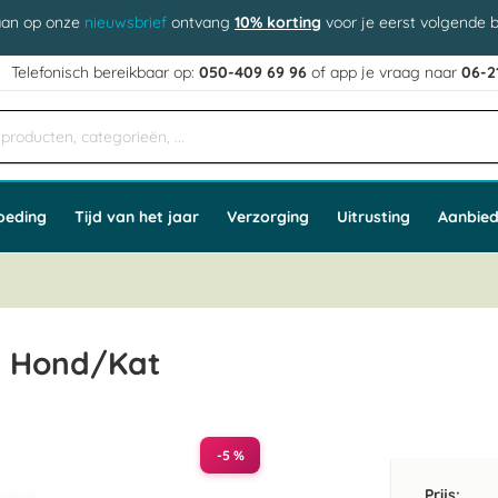
aan op onze
nieuwsbrief
ontvang
10% korting
voor je eerst volgende b
j
Telefonisch bereikbaar op:
050-409 69 96
of app
e vraag naar
06-2
oeding
Tijd van het jaar
Verzorging
Uitrusting
Aanbied
g Hond/Kat
-5 %
Prijs: