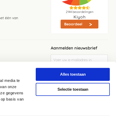
2144
beoordelingen
Kiyoh
met één van
Beoordeel
Aanmelden nieuwsbrief
Abonneer
u
op
Meld je aan
onze
Alles toestaan
nieuwsbrief
al media te
Elke week de beste acties en het laaste
nieuws in je eigen mailbox
 van onze
Selectie toestaan
deze gegevens
 op basis van