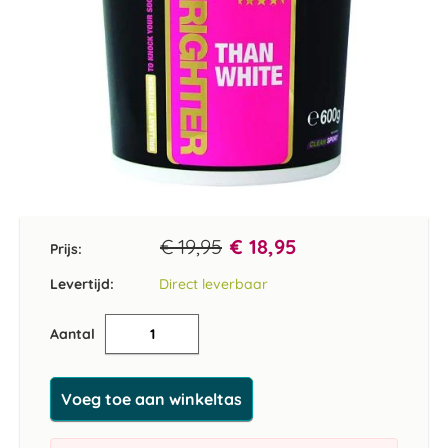
Ga
naar
het
€ 19,95
€ 18,95
Prijs:
begin
van
Levertijd:
Direct leverbaar
de
afbeeldingen-
Aantal
gallerij
Voeg toe aan winkeltas