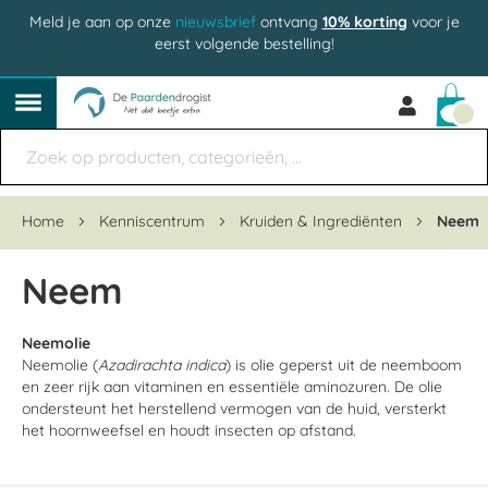
Meld je aan op onze
nieuwsbrief
ontvang
10% korting
voor je
eerst volgende bestelling!
Win
Home
Kenniscentrum
Kruiden & Ingrediënten
Neem
Neem
Neemolie
Neemolie (
Azadirachta indica
) is olie geperst uit de neemboom
en zeer rijk aan vitaminen en essentiële aminozuren. De olie
ondersteunt het herstellend vermogen van de huid, versterkt
het hoornweefsel en houdt insecten op afstand.