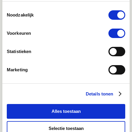
Instagram
Toestemmingsselectie
Ontdek onze stories
Noodzakelijk
Inspiratie & informatie
Voorkeuren
Mail
advies@paardendrogist.nl
Wij reageren binnen 1 werkdag op jouw gestelde
Statistieken
vragen
Marketing
Whatsapp
06-21959869
Direct in contact met één van onze collega's
Details tonen
Alles toestaan
9.4
Selectie toestaan