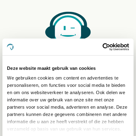
Klantenservice bereikbaarheid:
Ma - Vrij 8:30 - 17:30 uur
Deze website maakt gebruik van cookies
We gebruiken cookies om content en advertenties te
Direct advies
personaliseren, om functies voor social media te bieden
App:
06-21959869
of bel:
050-409 69 96
onze klantenservice
en om ons websiteverkeer te analyseren. Ook delen we
informatie over uw gebruik van onze site met onze
partners voor social media, adverteren en analyse. Deze
Facebook
partners kunnen deze gegevens combineren met andere
Bekijk Facebook
informatie die u aan ze heeft verstrekt of die ze hebben
Inspiratie, informatie en bereikbaar voor vragen
verzameld op basis van uw gebruik van hun services.