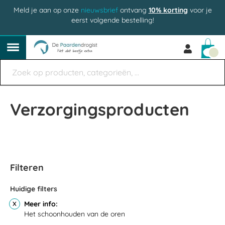
Meld je aan op onze
nieuwsbrief
ontvang
10% korting
voor je
eerst volgende bestelling!
Win
Verzorgingsproducten
Filteren
Huidige filters
Meer info
Het schoonhouden van de oren