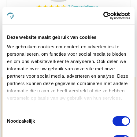
4.7
7 Beoordelingen
star
AST Oorreiniger 120 ml
rating
Nog maar 2 beschikbaar
Deze website maakt gebruik van cookies
€ 14,96
€ 15,75
We gebruiken cookies om content en advertenties te
personaliseren, om functies voor social media te bieden
en om ons websiteverkeer te analyseren. Ook delen we
informatie over uw gebruik van onze site met onze
partners voor social media, adverteren en analyse. Deze
partners kunnen deze gegevens combineren met andere
Hulp en advies nodig?
informatie die u aan ze heeft verstrekt of die ze hebben
verzameld op basis van uw gebruik van hun services.
Jouw paard gezond houden en krijgen. Dat is waar we het
allemaal voor doen. Bij De Paardendrogist worden we
gedreven door onze visie: het leveren van producten van
Toestemmingsselectie
topkwaliteit, uitgebreide informatieverstrekking en
Noodzakelijk
"ouderwetse" service. Wij helpen je graag, doen wat wij
beloven en rusten pas als jij tevreden bent; dat menen we en
dat checken we ook.