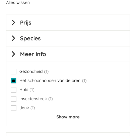
Alles wissen
Prijs
Species
Meer Info
Gezondheid
1
item
Het schoonhouden van de oren
1
item
Huid
1
item
Insectensteek
1
item
Jeuk
1
item
Show more