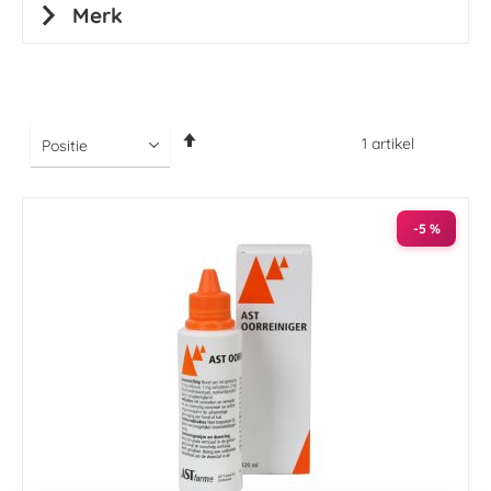
Merk
Van
1
artikel
hoog
naar
laag
sorteren
-5 %