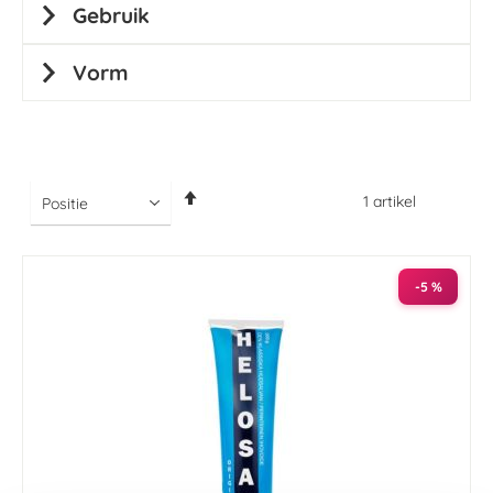
Gebruik
Vorm
Van
1
artikel
hoog
naar
laag
sorteren
-5 %