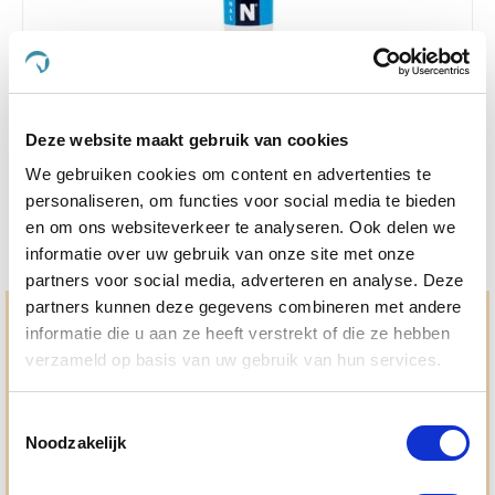
4.0
1 Beoordeling
star
Helosan 300 g
rating
Deze website maakt gebruik van cookies
€ 20,85
€ 21,95
We gebruiken cookies om content en advertenties te
personaliseren, om functies voor social media te bieden
en om ons websiteverkeer te analyseren. Ook delen we
informatie over uw gebruik van onze site met onze
partners voor social media, adverteren en analyse. Deze
partners kunnen deze gegevens combineren met andere
Hulp en advies nodig?
informatie die u aan ze heeft verstrekt of die ze hebben
verzameld op basis van uw gebruik van hun services.
Jouw paard gezond houden en krijgen. Dat is waar we het
allemaal voor doen. Bij De Paardendrogist worden we
gedreven door onze visie: het leveren van producten van
Toestemmingsselectie
topkwaliteit, uitgebreide informatieverstrekking en
Noodzakelijk
"ouderwetse" service. Wij helpen je graag, doen wat wij
beloven en rusten pas als jij tevreden bent; dat menen we en
dat checken we ook.