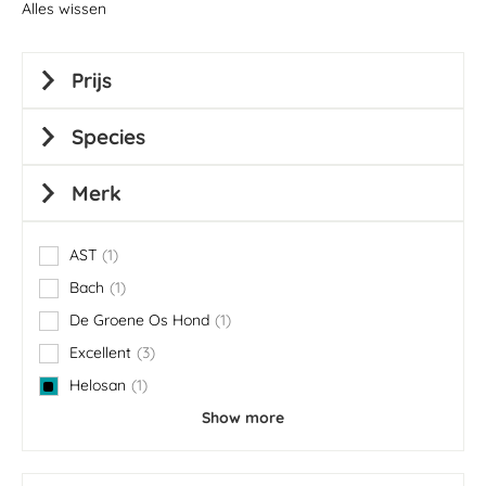
Alles wissen
Prijs
Species
Merk
AST
1
item
Bach
1
item
De Groene Os Hond
1
item
Excellent
3
items
Helosan
1
item
Show more