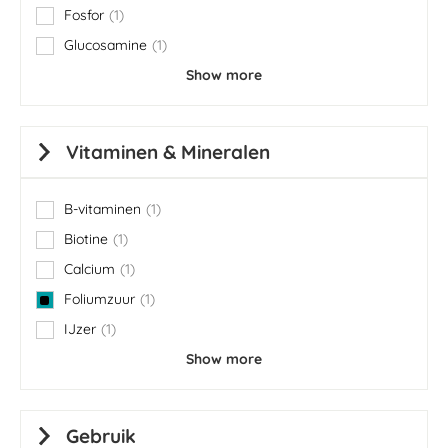
Fosfor
1
item
Glucosamine
1
item
Show more
Vitaminen & Mineralen
B-vitaminen
1
item
Biotine
1
item
Calcium
1
item
Foliumzuur
1
item
IJzer
1
item
Show more
Gebruik