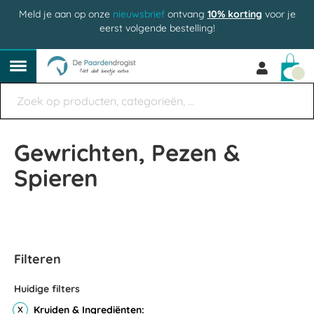
Meld je aan op onze
nieuwsbrief
ontvang
10% korting
voor je
eerst volgende bestelling!
Win
Gewrichten, Pezen &
Spieren
Filteren
Huidige filters
Kruiden & Ingrediënten