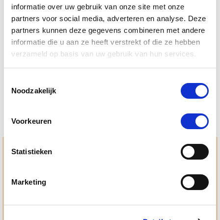
informatie over uw gebruik van onze site met onze
partners voor social media, adverteren en analyse. Deze
4.5
6 Beoordelingen
partners kunnen deze gegevens combineren met andere
star
Puur Muscle Mass Hond/Kat
rating
informatie die u aan ze heeft verstrekt of die ze hebben
verzameld op basis van uw gebruik van hun services.
Nog maar 1 beschikbaar
€ 74,44
€ 78,36
Toestemmingsselectie
Noodzakelijk
Voorkeuren
Statistieken
Hulp en advies nodig?
Jouw paard gezond houden en krijgen. Dat is waar we het
allemaal voor doen. Bij De Paardendrogist worden we
Marketing
gedreven door onze visie: het leveren van producten van
topkwaliteit, uitgebreide informatieverstrekking en
"ouderwetse" service. Wij helpen je graag, doen wat wij
beloven en rusten pas als jij tevreden bent; dat menen we en