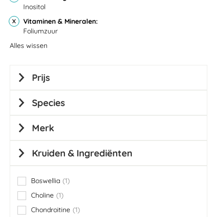
Inositol
Vitaminen & Mineralen
Foliumzuur
Alles wissen
Prijs
Species
Merk
Kruiden & Ingrediënten
Boswellia
1
item
Choline
1
item
Chondroitine
1
item