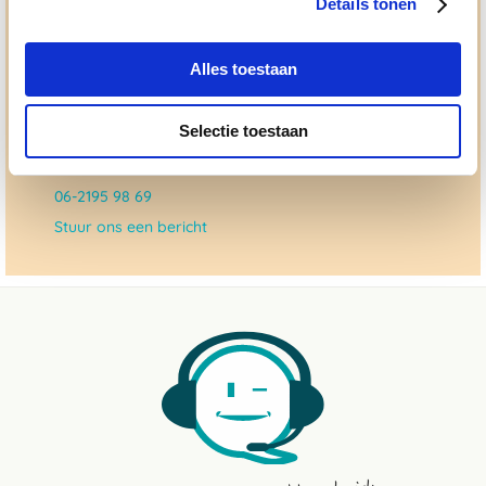
Details tonen
dat checken we ook.
Alles toestaan
Ma. t/m vrij 8:30 - 17:30 uur
050 - 409 69 96
Selectie toestaan
advies@paardendrogist.nl
Whatsapp met ons
06-2195 98 69
Stuur ons een bericht