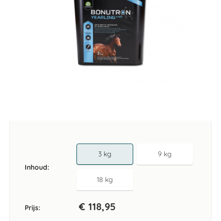
Ga
naar
het
begin
van
3 kg
9 kg
de
Inhoud
afbeeldingen-
gallerij
18 kg
€ 118,95
Prijs: