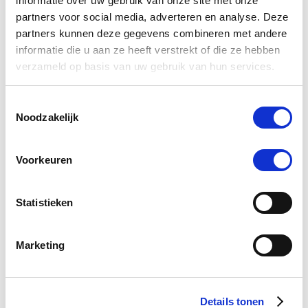
informatie over uw gebruik van onze site met onze
Groene Os Glucosamine
partners voor social media, adverteren en analyse. Deze
Synoviu
Complex Speciaal Paard &
partners kunnen deze gegevens combineren met andere
Pony 500 g
informatie die u aan ze heeft verstrekt of die ze hebben
€
€ 90,20
€ 94,95
verzameld op basis van uw gebruik van hun services.
Toestemmingsselectie
Voeg 
Voeg toe aan winkeltas
Noodzakelijk
Voorkeuren
0.0
star
0 Beoordelingen
Statistieken
rating
Schrijf Een Review
Stel Een Vraag
Marketing
BEOORDELINGEN
VRAGEN
Details tonen