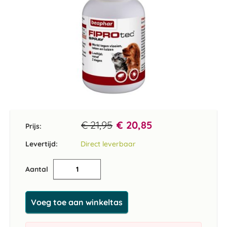
Ga
naar
het
€ 21,95
€ 20,85
Prijs:
begin
van
Levertijd:
Direct leverbaar
de
afbeeldingen-
Aantal
gallerij
Voeg toe aan winkeltas