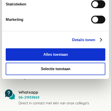
Statistieken
Facebook
Bekijk Facebook
Marketing
Inspiratie, informatie en bereikbaar voor vragen
Instagram
Details tonen
Ontdek onze stories
Inspiratie & informatie
Alles toestaan
Mail
advies@paardendrogist.nl
Selectie toestaan
Wij reageren binnen 1 werkdag op jouw gestelde
vragen
Whatsapp
06-21959869
Direct in contact met één van onze collega's