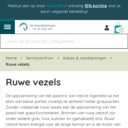
Meld je aan op onze
nieuwsbrief
ontvang
10% korting
voor je
eerst volgende bestelling!
Win
Home
Kenniscentrum
Advies & aandoeningen
Ruwe vezels
Ruwe vezels
De spijsvertering van het paard is van nature ingesteld op het
eten van kleine porties moeilijk te verteren harde grassoorten.
Zonder voldoende ruwe vezels kan de spijsvertering van het
paard niet goed functioneren. Bronnen van ruwe celstof zijn
onder andere gras, hooi, kuilvoer en (gehakseld) stro. Ruwe
celstof levert energie voor de lange termijn en is de motor van