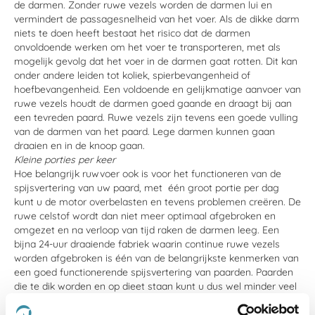
de darmen. Zonder ruwe vezels worden de darmen lui en
vermindert de passagesnelheid van het voer. Als de dikke darm
niets te doen heeft bestaat het risico dat de darmen
onvoldoende werken om het voer te transporteren, met als
mogelijk gevolg dat het voer in de darmen gaat rotten. Dit kan
onder andere leiden tot koliek, spierbevangenheid of
hoefbevangenheid. Een voldoende en gelijkmatige aanvoer van
ruwe vezels houdt de darmen goed gaande en draagt bij aan
een tevreden paard. Ruwe vezels zijn tevens een goede vulling
van de darmen van het paard. Lege darmen kunnen gaan
draaien en in de knoop gaan.
Kleine porties per keer
Hoe belangrijk ruwvoer ook is voor het functioneren van de
spijsvertering van uw paard, met één groot portie per dag
kunt u de motor overbelasten en tevens problemen creëren. De
ruwe celstof wordt dan niet meer optimaal afgebroken en
omgezet en na verloop van tijd raken de darmen leeg. Een
bijna 24-uur draaiende fabriek waarin continue ruwe vezels
worden afgebroken is één van de belangrijkste kenmerken van
een goed functionerende spijsvertering van paarden. Paarden
die te dik worden en op dieet staan kunt u dus wel minder veel
geven, maar niet minder vaak.
Let op de kwaliteit van ruwvoer