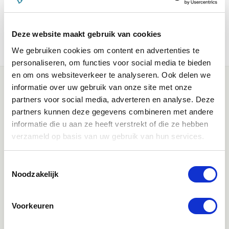
De kwaliteit van ruwvoer is erg verschillend en wordt bepaald
door de mate van verteerbaarheid (onverteerbare vezels zijn
slecht!), het percentage ruwe celstof per kilo ruwvoer, het
Deze website maakt gebruik van cookies
eiwitgehalte en de voedingswaarde.
We gebruiken cookies om content en advertenties te
personaliseren, om functies voor social media te bieden
en om ons websiteverkeer te analyseren. Ook delen we
informatie over uw gebruik van onze site met onze
partners voor social media, adverteren en analyse. Deze
partners kunnen deze gegevens combineren met andere
informatie die u aan ze heeft verstrekt of die ze hebben
verzameld op basis van uw gebruik van hun services.
Klantenservice bereikbaarheid:
Toestemmingsselectie
Ma - Vrij 8:30 - 17:30 uur
Noodzakelijk
Direct advies
Voorkeuren
App:
06-21959869
of bel:
050-409 69 96
onze klantenservice