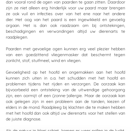
dan vooral rond de ogen van paarden te gaan zitten. Daardoor
zijn ze niet alleen erg hinderlijk voor uw paard maar brengen
ze ook vuil en infecties over van het ene naar het andere
dier. Het oog van het paard is een ingewikkeld en gevoelig
orgaan. Het is dan ook raadzaam om bij ontstekingen,
beschadigingen en verwondingen altijd uw dierenarts te
raadplegen.
Paarden met gevoelige ogen kunnen erg veel plezier hebben
van een goedzittend vliegenmasker dat beschermt tegen
zonlicht, stof, stuifmeel, wind en vliegen.
Gevoeligheid op het hoofd en ongemakken aan het hoofd
kunnen zich uiten in o.a. het schudden met het hoofd en
problemen tijdens het rijden en verzorgen. De oorzaak kan
bijvoorbeeld een ontsteking van de uitwendige gehoorgang
zijn, een oormijt of een (zonne-)allergie. Maar de oorzaak kan
ook gelegen zijn in een probleem aan de tanden, kiezen of
elders in de mond. Raadpleeg bij klachten die te maken hebben
met het hoofd dan ook altijd uw dierenarts voor het stellen van
de juiste diagnose.
Als de natuur in bloei schiet, komen er weer pollen in de lucht.