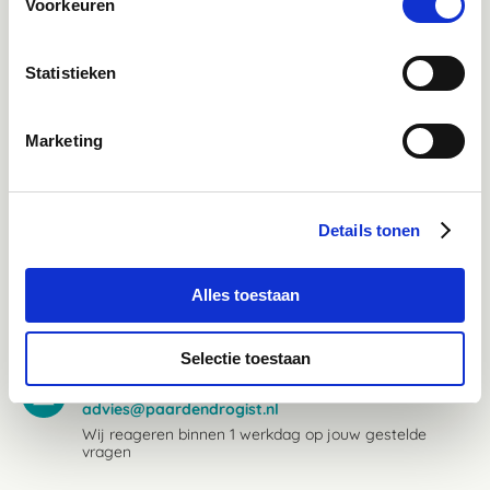
Ma - Vrij 8:30 - 17:30 uur
Voorkeuren
Direct advies
Statistieken
App:
06-21959869
of bel:
050-409 69 96
onze klantenservice
Marketing
Facebook
Bekijk Facebook
Inspiratie, informatie en bereikbaar voor vragen
Details tonen
Instagram
Alles toestaan
Ontdek onze stories
Inspiratie & informatie
Selectie toestaan
Mail
advies@paardendrogist.nl
Wij reageren binnen 1 werkdag op jouw gestelde
vragen