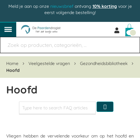
Meld je aan op onze
nieuwsbrief
ontvang
10% korting
voor je
eerst volgende bestelling!
Win
Home
Veelgestelde vragen
Gezondheidsbibliotheek
Hoofd
Hoofd
Zoeken
Vliegen hebben de vervelende voorkeur om op het hoofd en