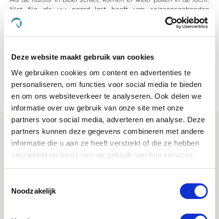
Niet fijn als uw paard last heeft van seizoensgebonden
stressgevoeligheid. Stuifmeel (pollen) van bloeiende grassen,
struiken en bomen zijn niet voor ieder paard prettig. Het
afweermechanisme van het lichaam raakt door de pollen van
slag en dat kan zich uiten in bijvoorbeeld een loopneus of
Deze website maakt gebruik van cookies
schudden met het hoofd.
We gebruiken cookies om content en advertenties te
personaliseren, om functies voor social media te bieden
Was this helpful?
Ja
Nee
Be the first to vote!
en om ons websiteverkeer te analyseren. Ook delen we
informatie over uw gebruik van onze site met onze
partners voor social media, adverteren en analyse. Deze
partners kunnen deze gegevens combineren met andere
informatie die u aan ze heeft verstrekt of die ze hebben
verzameld op basis van uw gebruik van hun services.
Toestemmingsselectie
Noodzakelijk
Klantenservice bereikbaarheid: