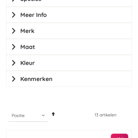
Meer Info
Merk
Maat
Kleur
Kenmerken
Van
13
artikelen
hoog
naar
laag
sorteren