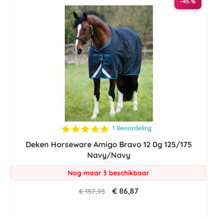
-45 %
5.0
1 Beoordeling
star
Deken Horseware Amigo Bravo 12 0g 125/175
rating
Navy/Navy
Nog maar 3 beschikbaar
€ 86,87
€ 157,95