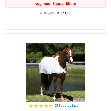
Nog maar 3 beschikbaar
€ 131,16
€ 163,95
4.7
25 Beoordelingen
star