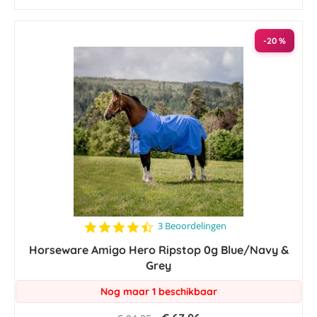
-20 %
4.7
3 Beoordelingen
star
Horseware Amigo Hero Ripstop 0g Blue/Navy &
rating
Grey
Nog maar 1 beschikbaar