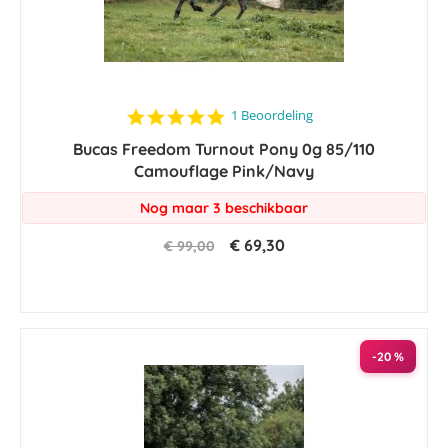
5.0
1 Beoordeling
star
Bucas Freedom Turnout Pony 0g 85/110
rating
Camouflage Pink/Navy
Nog maar 3 beschikbaar
€ 69,30
€ 99,00
-20 %