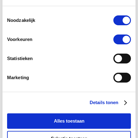
Toestemmingsselectie
Bucas Oasis Turnout 100g met halsstuk 125/165
Noodzakelijk
Nog maar 4 beschikbaar
Voorkeuren
€ 157,46
€ 195,00
Statistieken
-20 %
Marketing
Details tonen
Alles toestaan