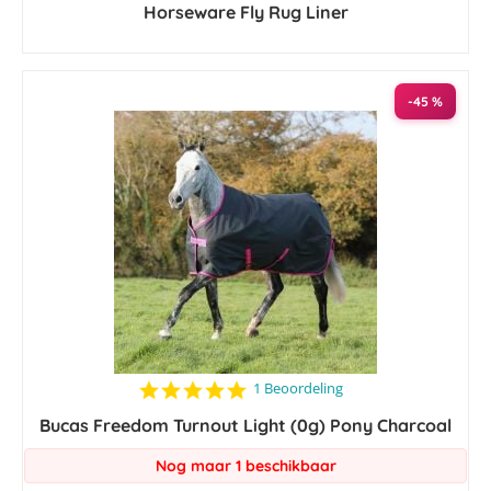
Horseware Fly Rug Liner
rating
-45 %
5.0
1 Beoordeling
star
Bucas Freedom Turnout Light (0g) Pony Charcoal
rating
Nog maar 1 beschikbaar