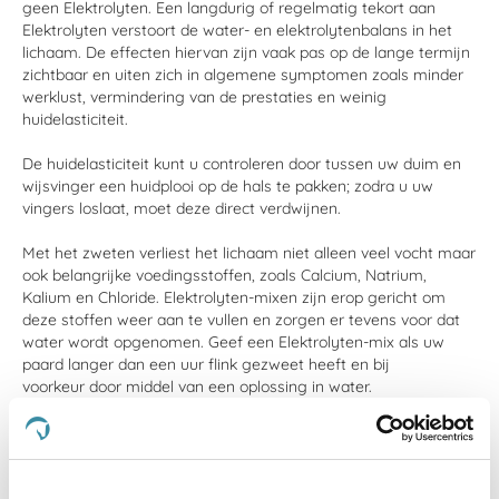
geen Elektrolyten. Een langdurig of regelmatig tekort aan
Elektrolyten verstoort de water- en elektrolytenbalans in het
lichaam. De effecten hiervan zijn vaak pas op de lange termijn
zichtbaar en uiten zich in algemene symptomen zoals minder
werklust, vermindering van de prestaties en weinig
huidelasticiteit.
De huidelasticiteit kunt u controleren door tussen uw duim en
wijsvinger een huidplooi op de hals te pakken; zodra u uw
vingers loslaat, moet deze direct verdwijnen.
Met het zweten verliest het lichaam niet alleen veel vocht maar
ook belangrijke voedingsstoffen, zoals Calcium, Natrium,
Kalium en Chloride. Elektrolyten-mixen zijn erop gericht om
deze stoffen weer aan te vullen en zorgen er tevens voor dat
water wordt opgenomen. Geef een Elektrolyten-mix als uw
paard langer dan een uur flink gezweet heeft en bij
voorkeur door middel van een oplossing in water.
Toevoegingen zoals dextrose, glucose en glycine zorgen voor
een betere en snellere opname van elktrolyten.