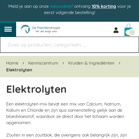
Meld je aan op onze
nieuwsbrief
ontvang
10% korting
voor je
eerst volgende bestelling!
Win
Home
Kenniscentrum
Kruiden & Ingrediënten
Elektrolyten
Elektrolyten
Een elektrolyten-mix bevat een mix van Calcium, Natrium,
Kalium en Chloride en zijn qua samenstelling gelijk aan de
bloedvloeistof, waardoor ze direct door het lichaam worden
opgenomen.
Zouten in een zoutblok, die overigens ook belangrijk zijn, zijn