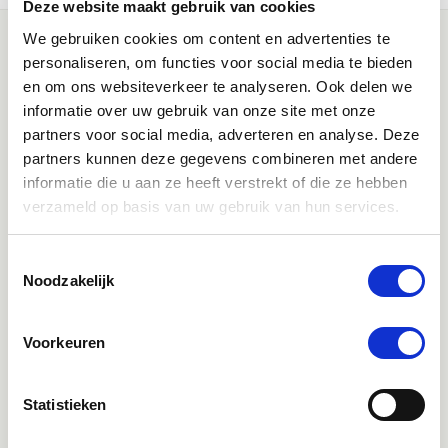
Deze website maakt gebruik van cookies
We gebruiken cookies om content en advertenties te
personaliseren, om functies voor social media te bieden
en om ons websiteverkeer te analyseren. Ook delen we
informatie over uw gebruik van onze site met onze
partners voor social media, adverteren en analyse. Deze
partners kunnen deze gegevens combineren met andere
informatie die u aan ze heeft verstrekt of die ze hebben
Klantenservice bereikbaarheid:
verzameld op basis van uw gebruik van hun services.
Ma - Vrij 8:30 - 17:30 uur
Toestemmingsselectie
Direct advies
Noodzakelijk
App:
06-21959869
of bel:
050-409 69 96
onze klantenservice
Voorkeuren
Facebook
Bekijk Facebook
Statistieken
Inspiratie, informatie en bereikbaar voor vragen