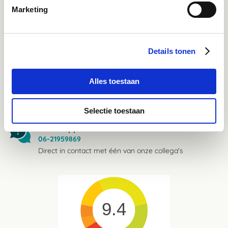
Marketing
Instagram
Ontdek onze stories
Inspiratie & informatie
Details tonen
Mail
advies@paardendrogist.nl
Alles toestaan
Wij reageren binnen 1 werkdag op jouw gestelde
vragen
Selectie toestaan
Whatsapp
06-21959869
Direct in contact met één van onze collega's
9.4