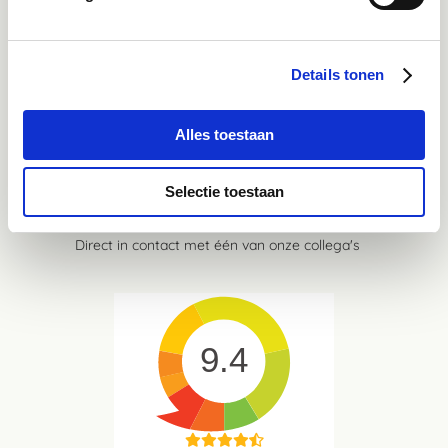
Ontdek onze stories
Inspiratie & informatie
Details tonen
Mail
advies@paardendrogist.nl
Wij reageren binnen 1 werkdag op jouw gestelde
Alles toestaan
vragen
Selectie toestaan
Whatsapp
06-21959869
Direct in contact met één van onze collega's
9.4