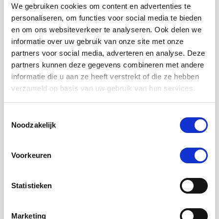
We gebruiken cookies om content en advertenties te
personaliseren, om functies voor social media te bieden
en om ons websiteverkeer te analyseren. Ook delen we
informatie over uw gebruik van onze site met onze
partners voor social media, adverteren en analyse. Deze
partners kunnen deze gegevens combineren met andere
Klantenservice bereikbaarheid:
informatie die u aan ze heeft verstrekt of die ze hebben
Ma - Vrij 8:30 - 17:30 uur
verzameld op basis van uw gebruik van hun services.
Direct advies
Toestemmingsselectie
Noodzakelijk
App:
06-21959869
of bel:
050-409 69 96
onze klantenservice
Voorkeuren
Facebook
Bekijk Facebook
Inspiratie, informatie en bereikbaar voor vragen
Statistieken
Instagram
Marketing