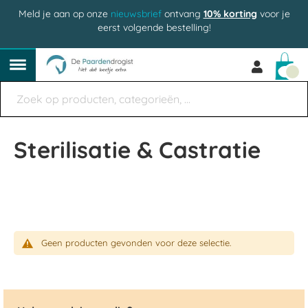
Meld je aan op onze
nieuwsbrief
ontvang
10% korting
voor je
eerst volgende bestelling!
Win
Sterilisatie & Castratie
Geen producten gevonden voor deze selectie.